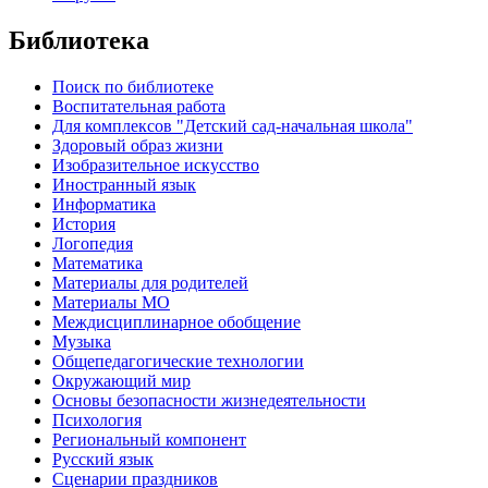
Библиотека
Поиск по библиотеке
Воспитательная работа
Для комплексов "Детский сад-начальная школа"
Здоровый образ жизни
Изобразительное искусство
Иностранный язык
Информатика
История
Логопедия
Математика
Материалы для родителей
Материалы МО
Междисциплинарное обобщение
Музыка
Общепедагогические технологии
Окружающий мир
Основы безопасности жизнедеятельности
Психология
Региональный компонент
Русский язык
Сценарии праздников