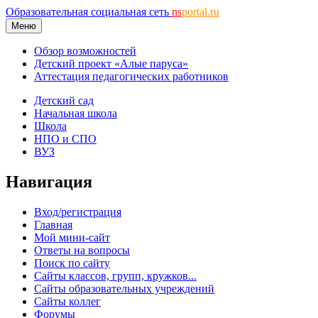
Образовательная социальная сеть
ns
portal.ru
Меню
Обзор возможностей
Детский проект «Алые паруса»
Аттестация педагогических работников
Детский сад
Начальная школа
Школа
НПО и СПО
ВУЗ
Навигация
Вход/регистрация
Главная
Мой мини-сайт
Ответы на вопросы
Поиск по сайту
Сайты классов, групп, кружков...
Сайты образовательных учреждений
Сайты коллег
Форумы