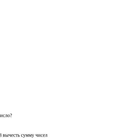
число?
8 вычесть сумму чисел