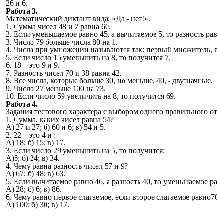
26 и 6.
Работа 3.
Математический диктант вида: «Да - нет!».
1. Сумма чисел 48 и 2 равна 60.
2. Если уменьшаемое равно 45, а вычитаемое 5, то разность рав
3. Число 79 больше числа 80 на 1.
4. Числа при умножении называются так: первый множитель, 
5. Если число 15 уменьшить на 8, то получится 7.
6. 18 – это 9 и 9.
7. Разность чисел 70 и 38 равна 42.
8. Все числа, которые больше 30, но меньше, 40, - двузначные.
9. Число 27 меньше 100 на 73.
10. Если число 59 увеличить на 8, то получится 69.
Работа 4.
Задания тестового характера с выбором одного правильного от
1. Сумма, каких чисел равна 54?
А) 27 и 27; б) 60 и 6; в) 54 и 5.
2. 22 – это 4 и :
А) 18; б) 15; в) 17.
3. Если число 29 уменьшить на 5, то получится:
А)6; б) 24; в) 34.
4. Чему равна разность чисел 57 и 9?
А) 67; б) 48; в) 63.
5. Если вычитаемое равно 46, а разность 40, то уменьшаемое р
А) 28; б) 6; в) 86.
6. Чему равно первое слагаемое, если второе слагаемое равно70
А) 100; б) 30; в) 17.