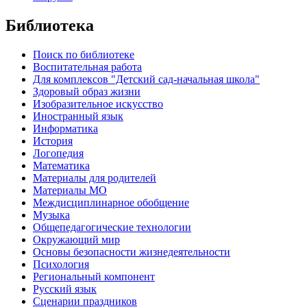
Библиотека
Поиск по библиотеке
Воспитательная работа
Для комплексов "Детский сад-начальная школа"
Здоровый образ жизни
Изобразительное искусство
Иностранный язык
Информатика
История
Логопедия
Математика
Материалы для родителей
Материалы МО
Междисциплинарное обобщение
Музыка
Общепедагогические технологии
Окружающий мир
Основы безопасности жизнедеятельности
Психология
Региональный компонент
Русский язык
Сценарии праздников