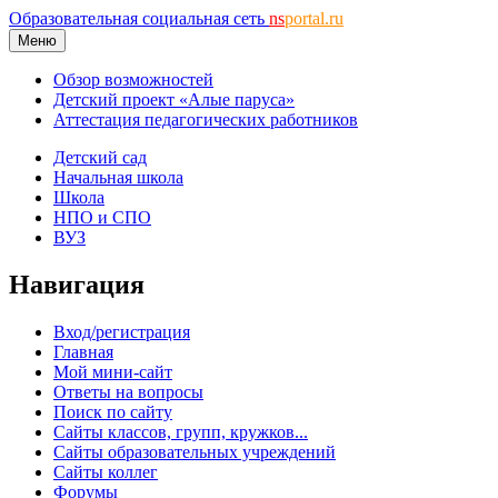
Образовательная социальная сеть
ns
portal.ru
Меню
Обзор возможностей
Детский проект «Алые паруса»
Аттестация педагогических работников
Детский сад
Начальная школа
Школа
НПО и СПО
ВУЗ
Навигация
Вход/регистрация
Главная
Мой мини-сайт
Ответы на вопросы
Поиск по сайту
Сайты классов, групп, кружков...
Сайты образовательных учреждений
Сайты коллег
Форумы