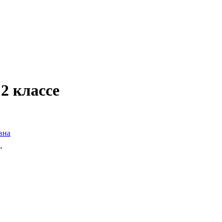
2 классе
вна
и"