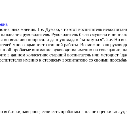
овна
означных мнения. 1-е. Думаю, что этот воспитатель невоспитан
казывания руководителя. Руководитель была смущена и не знала 
сами вежливо попросили данную мадам "заткнуться". 2-е. Но во
телей много административной работы. Возможно ваш руководит
данной проблеме внимание руководства именно на совещании, над
, что в данном коллективе старший воспитатель или методист "да
 воспитателю именно к старшему воспитателю со своими просьба
Но всё-таки,наверное, если есть проблемы в плане оценки засл