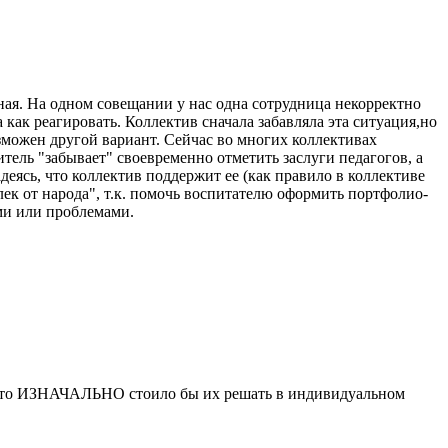
ная. На одном совещании у нас одна сотрудница некорректно
как реагировать. Коллектив сначала забавляла эта ситуация,но
зможен другой вариант. Сейчас во многих коллективах
ель "забывает" своевременно отметить заслуги педагогов, а
еясь, что коллектив поддержит ее (как правило в коллективе
лек от народа", т.к. помочь воспитателю оформить портфолио-
ми или проблемами.
уг, то ИЗНАЧАЛЬНО стоило бы их решать в индивидуальном