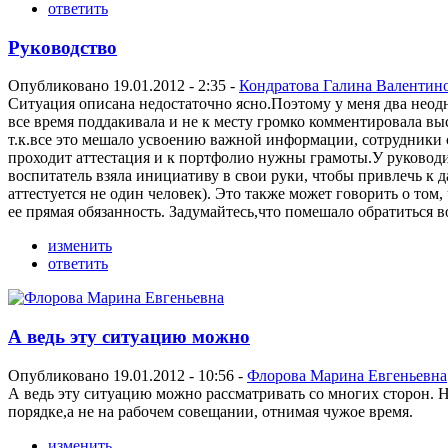
ответить
Руководство
Опубликовано 19.01.2012 - 2:35 -
Кондратова Галина Валентин
Ситуация описана недостаточно ясно.Поэтому у меня два неодн
все время поддакивала и не к месту громко комментировала выс
т.к.все это мешало усвоению важной информации, сотрудники 
проходит аттестация и к портфолио нужны грамоты.У руководи
воспитатель взяла инициативу в свои руки, чтобы привлечь к 
аттестуется не один человек). Это также может говорить о том
ее прямая обязанность. Задумайтесь,что помешало обратиться
изменить
ответить
А ведь эту ситуацию можно
Опубликовано 19.01.2012 - 10:56 -
Флорова Марина Евгеньевна
А ведь эту ситуацию можно рассматривать со многих сторон. 
порядке,а не на рабочем совещании, отнимая чужое время.
изменить