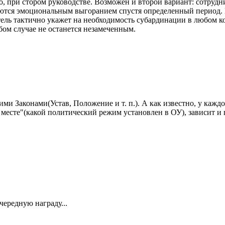
но, при стором руководстве. Возможен и второй вариант: сотрудн
аются эмоциональным выгоранием спустя определенный период. В
ель тактично укажет на необходимость субардинации в любом ко
юбом случае не останется незамеченным.
оими Законами(Устав, Положение и т. п.). А как известно, у каж
а месте"(какой политический режим установлен в ОУ), зависит и п
чередную награду...