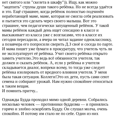
нет святого или "скелета в шкафу")). Ищу, как можно
"зацепить" струны души такого ребёнка. Но не всегда удаётся
и это. Ещё страшнее, когда ребёнок полностью подчинён
неработающей маме, маме, которая не смогла себя реализовать
и пытается это сделать через своего малыша. Вот это
страшнее, чем педагогически запущенный ребёнок. У такой
мамы ребёнок каждый день ищет сенсацию в классе и
выскакивает из класса уже с возгласами, что в классе их
сегодня пересадили, а вчера он читал задание однокласснику,
а позавчера его попросили сверить Д.З своё и соседа по парте.
И мама пишет уже бумаги в прокуратуру, что учитель чуть ли
не эксплуатирует её ребёнка. Учит своего ребёнка открыто
хамить учителю.Это ведь всё обязанности учителя, так
должен и сказать ребёнок. А, если у ребёнка и учителя
складывается диалог, вопреки всему, то тогда уже следует
ребёнка изолировать от вредного влияния учителя. У меня
была такая ситуация. Коллеги!Это их дети, пусть сами сеют
семена и собирают урожай. Нам нужно спокойнее относиться
к таким вещам.
И помнить притчу...
Однажды Будда проходил мимо одной деревни. Собрались
несколько человек — противники буддизма — и принялись
горячо и злобно оскорблять Будду. Он слушал молча, очень
спокойно. И потому им стало не по себе. Один из них