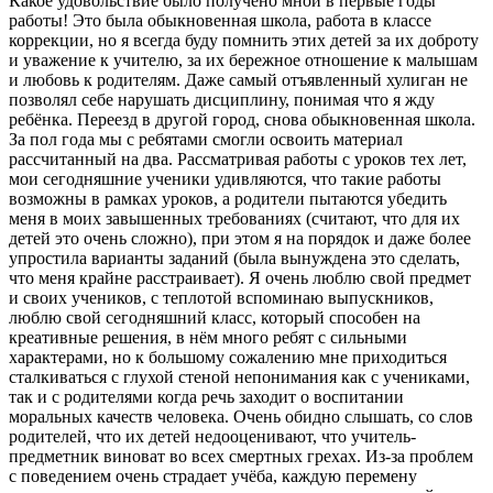
Какое удовольствие было получено мной в первые годы
работы! Это была обыкновенная школа, работа в классе
коррекции, но я всегда буду помнить этих детей за их доброту
и уважение к учителю, за их бережное отношение к малышам
и любовь к родителям. Даже самый отъявленный хулиган не
позволял себе нарушать дисциплину, понимая что я жду
ребёнка. Переезд в другой город, снова обыкновенная школа.
За пол года мы с ребятами смогли освоить материал
рассчитанный на два. Рассматривая работы с уроков тех лет,
мои сегодняшние ученики удивляются, что такие работы
возможны в рамках уроков, а родители пытаются убедить
меня в моих завышенных требованиях (считают, что для их
детей это очень сложно), при этом я на порядок и даже более
упростила варианты заданий (была вынуждена это сделать,
что меня крайне расстраивает). Я очень люблю свой предмет
и своих учеников, с теплотой вспоминаю выпускников,
люблю свой сегодняшний класс, который способен на
креативные решения, в нём много ребят с сильными
характерами, но к большому сожалению мне приходиться
сталкиваться с глухой стеной непонимания как с учениками,
так и с родителями когда речь заходит о воспитании
моральных качеств человека. Очень обидно слышать, со слов
родителей, что их детей недооценивают, что учитель-
предметник виноват во всех смертных грехах. Из-за проблем
с поведением очень страдает учёба, каждую перемену