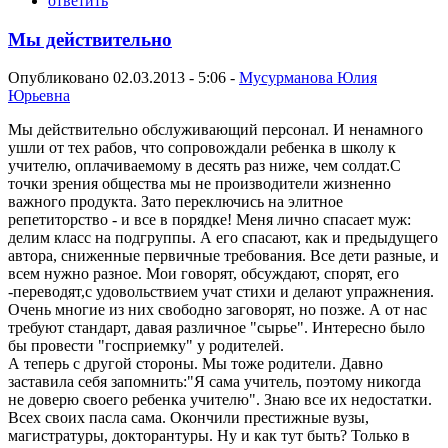
ответить
Мы действительно
Опубликовано 02.03.2013 - 5:06 -
Мусурманова Юлия
Юрьевна
Мы действительно обслуживающий персонал. И ненамного
ушли от тех рабов, что сопровождали ребенка в школу к
учителю, оплачиваемому в десять раз ниже, чем солдат.С
точки зрения общества мы не производители жизненно
важного продукта. Зато переключись на элитное
репетиторство - и все в порядке! Меня лично спасает муж:
делим класс на подгруппы. А его спасают, как и предыдущего
автора, сниженные первичные требования. Все дети разные, и
всем нужно разное. Мои говорят, обсуждают, спорят, его
-переводят,с удовольствием учат стихи и делают упражнения.
Очень многие из них свободно заговорят, но позже. А от нас
требуют стандарт, давая различное "сырье". Интересно было
бы провести "госприемку" у родителей.
А теперь с другой стороны. Мы тоже родители. Давно
заставила себя запомнить:"Я сама учитель, поэтому никогда
не доверю своего ребенка учителю". Знаю все их недостатки.
Всех своих пасла сама. Окончили престижные вузы,
магистратуры, докторантуры. Ну и как тут быть? Только в