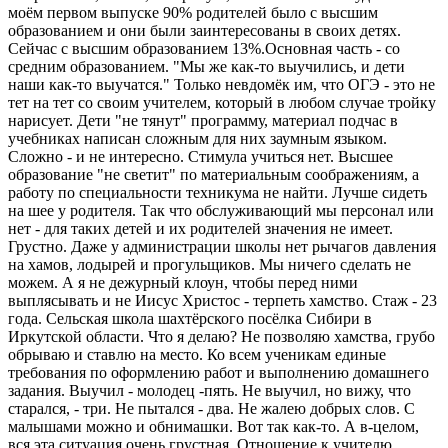
моём первом выпуске 90% родителей было с высшим
образованием и они были заинтересованы в своих детях.
Сейчас с высшим образованием 13%.Основная часть - со
средним образованием. "Мы же как-то выучились, и дети
наши как-то выучатся." Только невдомёк им, что ОГЭ - это не
тет на тет со своим учителем, который в любом случае тройку
нарисует. Дети "не тянут" программу, материал подчас в
учебниках написан сложным для них заумным языком.
Сложно - и не интересно. Стимула учиться нет. Высшее
образование "не светит" по материальным соображениям, а
работу по специальности техникума не найти. Лучше сидеть
на шее у родителя. Так что обслуживающий мы персонал или
нет - для таких детей и их родителей значения не имеет.
Грустно. Даже у администрации школы нет рычагов давления
на хамов, лодырей и прогульщиков. Мы ничего сделать не
можем. А я не дежурный клоун, чтобы перед ними
выплясывать и не Иисус Христос - терпеть хамство. Стаж - 23
года. Сельская школа шахтёрского посёлка Сибири в
Иркутской области. Что я делаю? Не позволяю хамства, грубо
обрываю и ставлю на место. Ко всем ученикам единые
требования по оформлению работ и выполнению домашнего
задания. Выучил - молодец -пять. Не выучил, но вижу, что
старался, - три. Не пытался - два. Не жалею добрых слов. С
малышами можно и обнимашки. Вот так как-то. А в-целом,
вся эта ситуация очень грустная. Отношение к учителю