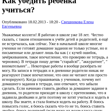
Как убедить ребёнка
учиться?
Опубликовано 18.02.2013 - 18:20 -
Свешникова Елена
Евгеньевна
Уважаемые коллеги! Я работаю в школе уже 18 лет. Честно
сказать, с таким отношением к учёбе детей и родителей, я ещё
не встречалась, как сейчас. Уже в начальной школе многие
ученики не готовят домашние задания не только устные, но и
письменные или делают лишь бы как ( с кучей ошибок,
зачёркиванием, такое впечатление, что проверяю не тетрадь, а
черновик). В тетради пишу детям "старайся!", "аккуратнее", "
внимательнее"... Некоторые работы я вообще разобрать не
могу. На записи в тетрадях и в дневнике родители никак не
реагируют (такое впечатление, что они не читают или просто
игнорируют). Когда спрашиваешь у учеников, почему нет
домашнего задания в тетради, они отвечают, что забыли
сделать. Если начинаю ставить двойки за домашнее задание в
дневник, то родители приходят в школу с претензиями, что я
задавила двойками и дети поэтому не хотят учиться и ходить в
школу. Вы знаете, я стала бояться ходить на работу. Я боюсь
повысить голос, я боюсь сказать что-то не то, боюсь ставить
двойки, боюсь родителей (если вижу их возле класса сразу