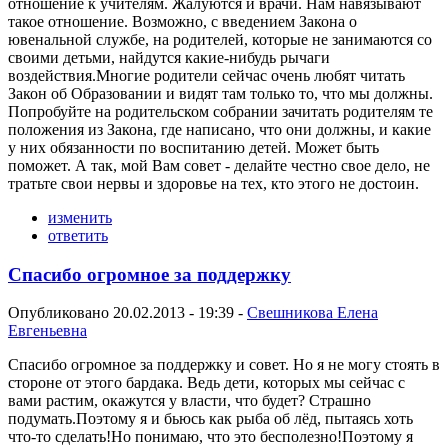
отношение к учителям. Жалуются и врачи. Нам навязывают
такое отношение. Возможно, с введением Закона о
ювенальной службе, на родителей, которые не занимаются со
своими детьми, найдутся какие-нибудь рычаги
воздействия.Многие родители сейчас очень любят читать
Закон об Образовании и видят там только то, что мы должны.
Попробуйте на родительском собрании зачитать родителям те
положения из Закона, где написано, что они должны, и какие
у них обязанности по воспитанию детей. Может быть
поможет. А так, мой Вам совет - делайте честно свое дело, не
тратьте свои нервы и здоровье на тех, кто этого не достоин.
изменить
ответить
Спасибо огромное за поддержку
Опубликовано 20.02.2013 - 19:39 -
Свешникова Елена
Евгеньевна
Спасибо огромное за поддержку и совет. Но я не могу стоять в
стороне от этого бардака. Ведь дети, которых мы сейчас с
вами растим, окажутся у власти, что будет? Страшно
подумать.Поэтому я и бьюсь как рыба об лёд, пытаясь хоть
что-то сделать!Но понимаю, что это бесполезно!Поэтому я