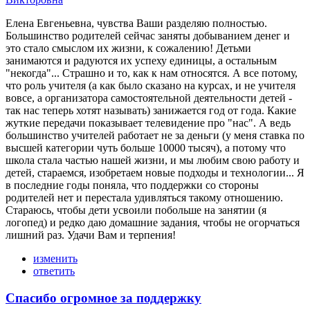
Елена Евгеньевна, чувства Ваши разделяю полностью.
Большинство родителей сейчас заняты добыванием денег и
это стало смыслом их жизни, к сожалению! Детьми
занимаются и радуются их успеху единицы, а остальным
"некогда"... Страшно и то, как к нам относятся. А все потому,
что роль учителя (а как было сказано на курсах, и не учителя
вовсе, а организатора самостоятельной деятельности детей -
так нас теперь хотят называть) занижается год от года. Какие
жуткие передачи показывает телевидение про "нас". А ведь
большинство учителей работает не за деньги (у меня ставка по
высшей категории чуть больше 10000 тысяч), а потому что
школа стала частью нашей жизни, и мы любим свою работу и
детей, стараемся, изобретаем новые подходы и технологии... Я
в последние годы поняла, что поддержки со стороны
родителей нет и перестала удивляться такому отношению.
Стараюсь, чтобы дети усвоили побольше на занятии (я
логопед) и редко даю домашние задания, чтобы не огорчаться
лишний раз. Удачи Вам и терпения!
изменить
ответить
Спасибо огромное за поддержку