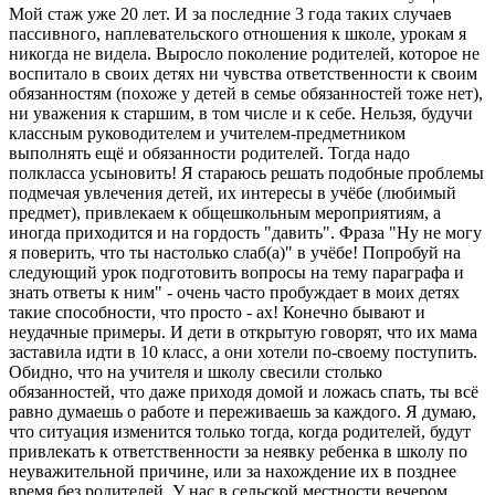
Мой стаж уже 20 лет. И за последние 3 года таких случаев
пассивного, наплевательского отношения к школе, урокам я
никогда не видела. Выросло поколение родителей, которое не
воспитало в своих детях ни чувства ответственности к своим
обязанностям (похоже у детей в семье обязанностей тоже нет),
ни уважения к старшим, в том числе и к себе. Нельзя, будучи
классным руководителем и учителем-предметником
выполнять ещё и обязанности родителей. Тогда надо
полкласса усыновить! Я стараюсь решать подобные проблемы
подмечая увлечения детей, их интересы в учёбе (любимый
предмет), привлекаем к общешкольным мероприятиям, а
иногда приходится и на гордость "давить". Фраза "Ну не могу
я поверить, что ты настолько слаб(а)" в учёбе! Попробуй на
следующий урок подготовить вопросы на тему параграфа и
знать ответы к ним" - очень часто пробуждает в моих детях
такие способности, что просто - ах! Конечно бывают и
неудачные примеры. И дети в открытую говорят, что их мама
заставила идти в 10 класс, а они хотели по-своему поступить.
Обидно, что на учителя и школу свесили столько
обязанностей, что даже приходя домой и ложась спать, ты всё
равно думаешь о работе и переживаешь за каждого. Я думаю,
что ситуация изменится только тогда, когда родителей, будут
привлекать к ответственности за неявку ребенка в школу по
неуважительной причине, или за нахождение их в позднее
время без родителей. У нас в сельской местности вечером