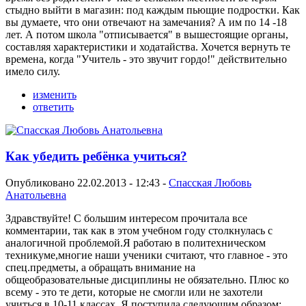
стыдно выйти в магазин: под каждым пьющие подростки. Как
вы думаете, что они отвечают на замечания? А им по 14 -18
лет. А потом школа "отписывается" в вышестоящие органы,
составляя характеристики и ходатайства. Хочется вернуть те
времена, когда "Учитель - это звучит гордо!" действительно
имело силу.
изменить
ответить
Как убедить ребёнка учиться?
Опубликовано 22.02.2013 - 12:43 -
Спасская Любовь
Анатольевна
Здравствуйте! С большим интересом прочитала все
комментарии, так как в этом учебном году столкнулась с
аналогичной проблемой.Я работаю в политехническом
техникуме,многие наши ученики считают, что главное - это
спец.предметы, а обращать внимание на
общеобразовательные дисциплины не обязательно. Плюс ко
всему - это те дети, которые не смогли или не захотели
учиться в 10-11 классах. Я поступила следующим образом: