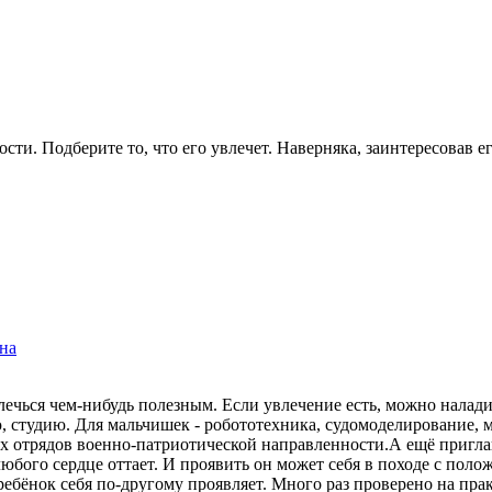
сти. Подберите то, что его увлечет. Наверняка, заинтересовав е
на
лечься чем-нибудь полезным. Если увлечение есть, можно налади
 студию. Для мальчишек - робототехника, судомоделирование, м
х отрядов военно-патриотической направленности.А ещё приглаш
у любого сердце оттает. И проявить он может себя в походе с по
ебёнок себя по-другому проявляет. Много раз проверено на прак