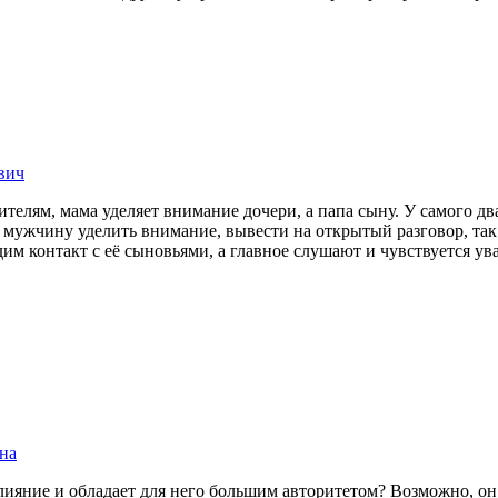
вич
телям, мама уделяет внимание дочери, а папа сыну. У самого дв
а мужчину уделить внимание, вывести на открытый разговор, так
дим контакт с её сыновьями, а главное слушают и чувствуется у
на
лияние и обладает для него большим авторитетом? Возможно, он