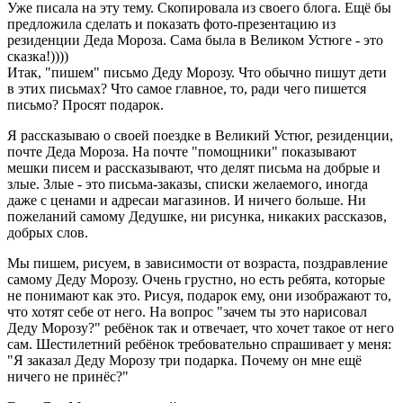
Уже писала на эту тему. Скопировала из своего блога. Ещё бы
предложила сделать и показать фото-презентацию из
резиденции Деда Мороза. Сама была в Великом Устюге - это
сказка!))))
Итак, "пишем" письмо Деду Морозу. Что обычно пишут дети
в этих письмах? Что самое главное, то, ради чего пишется
письмо? Просят подарок.
Я рассказываю о своей поездке в Великий Устюг, резиденции,
почте Деда Мороза. На почте "помощники" показывают
мешки писем и рассказывают, что делят письма на добрые и
злые. Злые - это письма-заказы, списки желаемого, иногда
даже с ценами и адресаи магазинов. И ничего больше. Ни
пожеланий самому Дедушке, ни рисунка, никаких рассказов,
добрых слов.
Мы пишем, рисуем, в зависимости от возраста, поздравление
самому Деду Морозу. Очень грустно, но есть ребята, которые
не понимают как это. Рисуя, подарок ему, они изображают то,
что хотят себе от него. На вопрос "зачем ты это нарисовал
Деду Морозу?" ребёнок так и отвечает, что хочет такое от него
сам. Шестилетний ребёнок требовательно спрашивает у меня:
"Я заказал Деду Морозу три подарка. Почему он мне ещё
ничего не принёс?"