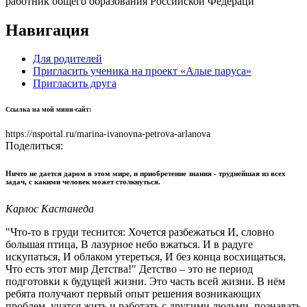
работник общего образования Российской Федераци"
Навигация
Для родителей
Пригласить ученика на проект «Алые паруса»
Пригласить друга
Ссылка на мой мини-сайт:
https://nsportal.ru/marina-ivanovna-petrova-arlanova
Поделиться:
Ничто не дается даром в этом мире, и приобретение знания - труднейшая из всех
задач, с какими человек может столкнуться.
Карлос Кастанеда
"Что-то в груди теснится: Хочется разбежаться И, словно
большая птица, В лазурное небо вжаться. И в радуге
искупаться, И облаком утереться, И без конца восхищаться,
Что есть этот мир Детства!" Детство – это не период
подготовки к будущей жизни. Это часть всей жизни. В нём
ребята получают первый опыт решения возникающих
проблем, учатся жить и работать с другими людьми, познавать