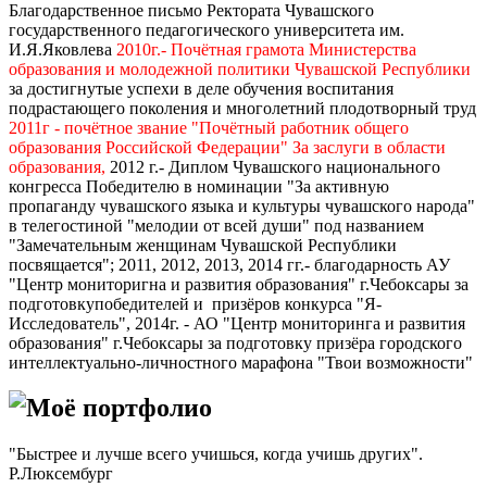
Благодарственное письмо Ректората Чувашского
государственного педагогического университета им.
И.Я.Яковлева
2010г.- Почётная грамота Министерства
образования и молодежной политики Чувашской Республики
за достигнутые успехи в деле обучения воспитания
подрастающего поколения и многолетний плодотворный труд
2011г - почётное звание "Почётный работник общего
образования Российской Федерации" За заслуги в области
образования,
2012 г.- Диплом Чувашского национального
конгресса Победителю в номинации "За активную
пропаганду чувашского языка и культуры чувашского народа"
в телегостиной "мелодии от всей души" под названием
"Замечательным женщинам Чувашской Республики
посвящается"; 2011, 2012, 2013, 2014 гг.- благодарность АУ
"Центр мониторигна и развития образования" г.Чебоксары за
подготовкупобедителей и призёров конкурса "Я-
Исследователь", 2014г. - АО "Центр мониторинга и развития
образования" г.Чебоксары за подготовку призёра городского
интеллектуально-личностного марафона "Твои возможности"
Моё портфолио
"Быстрее и лучше всего учишься, когда учишь других".
Р.Люксембург