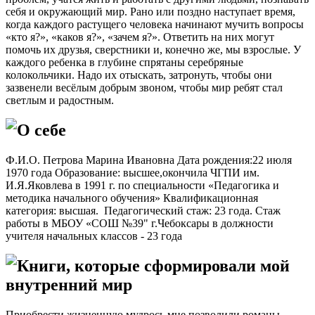
себя и окружающий мир. Рано или поздно наступает время,
когда каждого растущего человека начинают мучить вопросы
«кто я?», «каков я?», «зачем я?». Ответить на них могут
помочь их друзья, сверстники и, конечно же, мы взрослые. У
каждого ребенка в глубине спрятаны серебряные
колокольчики. Надо их отыскать, затронуть, чтобы они
зазвенели весёлым добрым звоном, чтобы мир ребят стал
светлым и радостным.
О себе
Ф.И.О. Петрова Марина Ивановна Дата рождения:22 июля
1970 года Образование: высшее,окончила ЧГПИ им.
И.Я.Яковлева в 1991 г. по специальности «Педагогика и
методика начального обучения» Квалификационная
категория: высшая. Педагогический стаж: 23 года. Стаж
работы в МБОУ «СОШ №39" г.Чебоксары в должности
учителя начальных классов - 23 года
Книги, которые сформировали мой
внутренний мир
Приобрести жизненную мудрось мне позволили романы