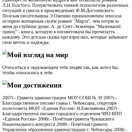
Л.Н.Толстого. Почувствовать тонкий психологизм различных
ситуаций я смогла в произведениях Ф.М.Достоевского.
Полская писательница Э.Ожешко проникновенно описала
историю женщиныв своём романе "Марта", чем потрясла
меня до глубины души. А. де Сент-Экзюпери "Маленький
принц" - книга, которую я посоветовала бы прочитатть
каждому. Это детская сказка про взрослых, которые забывают
свои мечты и надежды.
Мой взгляд на мир
Относиться к окружающим тебя людям так, как хотел бы,
чтобы относились к тебе.
Мои достижения
2007г.- Грамота администрации МОУ СОШ № 39 2007г.-
Благодарственное письмо главы г. Чебоксары, секретаря
политсовета МОП «Единая Россия» Н.Емельянова 2007г-
Благодарственное письмо городского отделения ЧРО ВПП
«Единая Россия» 2008г.- Почётная грамота Чувашского
Национального конгресса 2008г.- Почётная грамота
Управления образования администрации г. Чебоксары 2008г.-