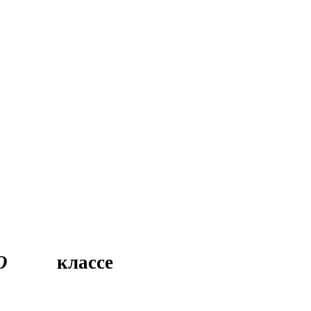
Ю
классе