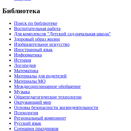
Библиотека
Поиск по библиотеке
Воспитательная работа
Для комплексов "Детский сад-начальная школа"
Здоровый образ жизни
Изобразительное искусство
Иностранный язык
Информатика
История
Логопедия
Математика
Материалы для родителей
Материалы МО
Междисциплинарное обобщение
Музыка
Общепедагогические технологии
Окружающий мир
Основы безопасности жизнедеятельности
Психология
Региональный компонент
Русский язык
Сценарии праздников