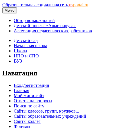
Образовательная социальная сеть
ns
portal.ru
Меню
Обзор возможностей
Детский проект «Алые паруса»
Аттестация педагогических работников
Детский сад
Начальная школа
Школа
НПО и СПО
ВУЗ
Навигация
Вход/регистрация
Главная
Мой мини-сайт
Ответы на вопросы
Поиск по сайту
Сайты классов, групп, кружков...
Сайты образовательных учреждений
Сайты коллег
Форумы