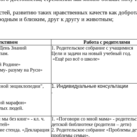
тей, развитию таких нравственных качеств как доброта
родным и близким, друг к другу и животным;
лективом
Работа с родителями
- День Знаний
1. Родительское собрание с учащимися
пам.
Цели и задачи на новый учебный год.
«Ещё раз всё о школе»
й Родине»
му- разуму на Руси»
нной энциклопедии",
1. Индивидуальные консультации
.
ний марафон»
лых людей.
 мы без книг» - кл. ч.
1. «Поговори со мной мама» - родительс
етей»
детской библиотеке (родители – дети)
е стенда. «Декларация
2. Родительское собрание «Проблемы де
проблемы семьи».