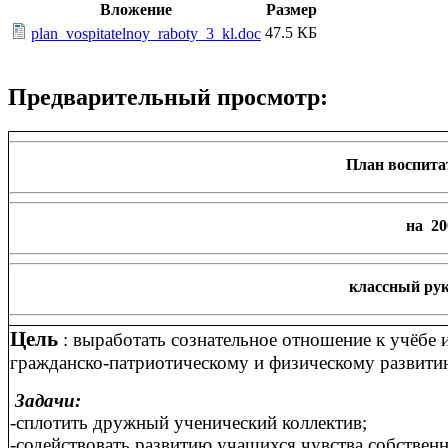
Вложение
Размер
47.5 КБ
plan_vospitatelnoy_raboty_3_kl.doc
Предварительный просмотр:
План воспитат
на 20
классный рук
Цель
: выработать сознательное отношение к учёбе 
гражданско-патриотическому и физическому развити
Задачи:
-сплотить дружный ученический коллектив;
-содействовать развитию учащихся чувства собствен