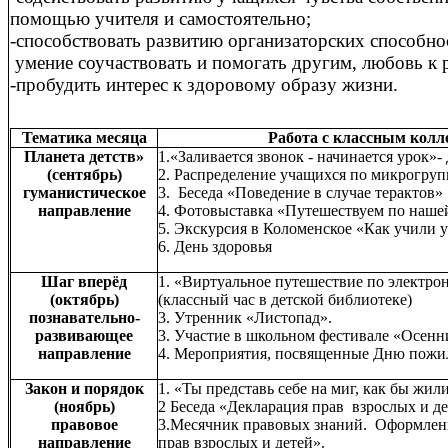
помощью учителя и самостоятельно;
-способствовать развитию организаторских способнос
умение соучаствовать и помогать другим, любовь к 
-пробудить интерес к здоровому образу жизни.
Тематика месяца
Работа с классным кол
Планета детств»
1.«Заливается звонок - начинается урок»
(сентябрь)
2. Распределение учащихся по микрогруп
гуманистическое
3. Беседа «Поведение в случае терактов»
направление
4. Фотовыставка «Путешествуем по наше
5. Экскурсия в Коломенское «Как учили у
6. День здоровья
Шаг вперёд
1. «Виртуальное путешествие по электро
(октябрь)
(классный час в детской библиотеке)
познавательно-
3. Утренник «Листопад».
развивающее
3. Участие в школьном фестивале «Осен
направление
4. Мероприятия, посвященные Дню пожи
Закон и порядок
1. «Ты представь себе на миг, как бы жили
(ноябрь)
2 Беседа «Декларация прав взрослых и д
правовое
3.Месячник правовых знаний. Оформлени
направление
прав взрослых и детей».