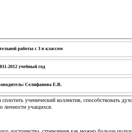
ельной работы с 3 в классом
011-2012 учебный год
оводитель: Селифанова Е.В.
и сплотить ученический коллектив, способствовать дух
ю личности учащихся.
ного достоинства, стремления как можно больше получ