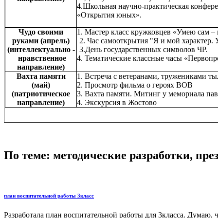
4.Школьная научно-практическая конфер
«Открытия юных».
Чудо своими
1. Мастер класс кружковцев «Умею сам – 
руками (апрель)
2. Час самооткрытия "Я и мой характер.
(интеллектуально -
3.День государственных символов ЧР.
нравственное
4. Тематические классные часы «Первоп
направление)
Вахта памяти
1. Встреча с ветеранами, тружениками т
(май)
2. Просмотр фильма о героях ВОВ
(патриотическое
3. Вахта памяти. Митинг у мемориала па
направление)
4. Экскурсия в Жостово
По теме: методические разработки, пр
план воспитательной работы 3класс
Разработала план воспитательной работы для 3класса. Думаю, ч