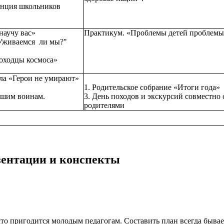
енция школьников
научу вас»
Практикум. «Проблемы детей проблемы
 Уживаемся ли мы?"
роходцы космоса»
ыла «Герои не умирают»
1. Родительское собрание «Итоги года»
вшим воинам.
3. День походов и экскурсий совместно 
родителями
езентации и конспекты
то пригодится молодым педагогам. Составить план всегда бывает