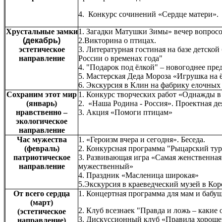
4. Конкурс сочинений «Сердце матери».
Хрустальные замки
1. Загадки Матушки Зимы» вечер вопросов
(декабрь)
2.Викторина о птицах.
эстетическое
3. Литературная гостиная на базе детско
направление
России о временах года"
4. "Подарок под ёлкой" – новогоднее пре
5. Мастерская Деда Мороза «Игрушка на 
6. Экскурсия в Клин на фабрику елочных
Сохраним этот мир
1. Конкурс творческих работ «Однажды в
(январь)
2. «Наша Родина - Россия». Проектная д
нравственно –
3. Акция «Помоги птицам»
экологическое
направление
Час мужества
1. «Героизм вчера и сегодня». Беседа.
(февраль)
2. Конкурсная программа "Рыцарский ту
патриотическое
3. Развивающая игра «Самая женственная
направление
мужественный»
4. Праздник «Масленица широкая»
5.Экскурсия в краеведческий музей в Кор
От всего сердца
1. Концертная программа для мам и бабуш
(март)
2. Клуб всезнаек "Правда и ложь – какие 
(эстетическое
3. Дискуссионный клуб «Правила хороше
направление)