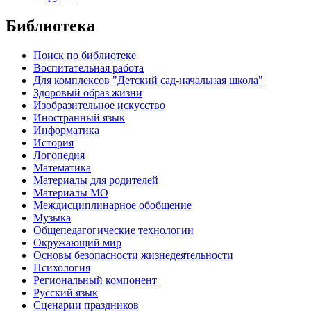
Библиотека
Поиск по библиотеке
Воспитательная работа
Для комплексов "Детский сад-начальная школа"
Здоровый образ жизни
Изобразительное искусство
Иностранный язык
Информатика
История
Логопедия
Математика
Материалы для родителей
Материалы МО
Междисциплинарное обобщение
Музыка
Общепедагогические технологии
Окружающий мир
Основы безопасности жизнедеятельности
Психология
Региональный компонент
Русский язык
Сценарии праздников