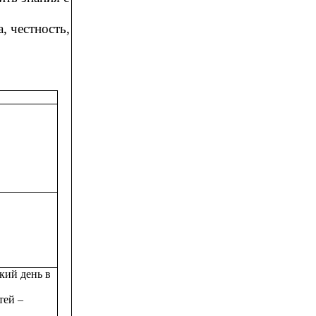
, честность,
кий день в
тей –