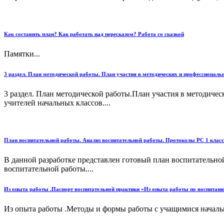
Как составить план? Как работать над пересказом? Работа со сказкой
Памятки...
3 раздел. План методической работы. План участия в методических и профессионал
3 раздел. План методической работы.План участия в методиче
учителей начальных классов....
План воспитательной работы. Анализ воспитательной работы. Протоколы РС 1 класс
В данной разработке представлен готовый план воспитательной
воспитательной работы....
Из опыта работы .Паспорт воспитательной практики «Из опыта работы по воспитан
Из опыта работы .Методы и формы работы с учащимися начальн