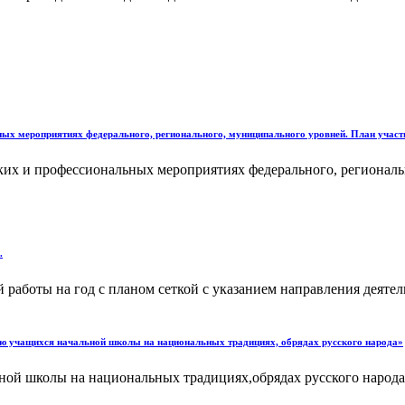
ьных мероприятиях федерального, регионального, муниципального уровней. План участ
ских и профессиональных мероприятиях федерального, регионал
.
 работы на год с планом сеткой с указанием направления деяте
ию учащихся начальной школы на национальных традициях, обрядах русского народа»
ой школы на национальных традициях,обрядах русского народа 