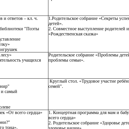
 и ответов – кл. ч.
1.Родительское собрание «Секреты усп
детей».
й библиотеки "Поэты
2. Совместное выступление родителей и
«Рождественская сказка»
дставление
ёлку»
 игрушек
 лесу»
Родительское собрание «Проблемы дете
еятельность учащихся
проблемы семьи».
Круглый стол. «Трудовое участие ребён
рнир"
семей".
 и самый
олеве
ек «От всего сердца»
1. Концертная программа для мам и баб
всего сердца»
они?"
2. Родительское собрание «Здоровье дет
го тона».
здоровье нации».