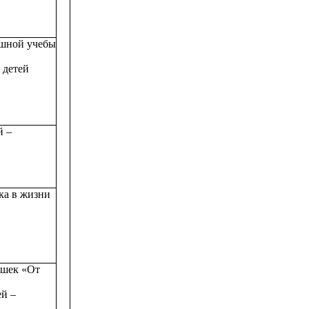
ешной учебы
 детей
й –
ка в жизни
ушек «От
ей –