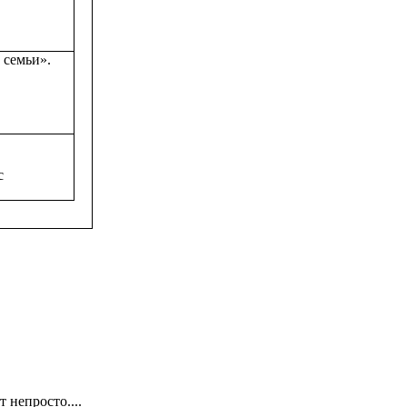
 семьи».
с
 непросто....