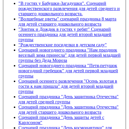
"В гостях у Бабушки-Загадушки". Сценарий
рождественского развлечения для детей среднего и
старшего дошкольного возраста.
"Волшебные цветы" сценарий праздника 8 марта
для детей старшего дошкольного возраста
"Зонтик и Дождик в гостях у ребят" Сценарий
осеннего праздника для детей второй младшей
группы
"Рождественские посиделки в детском саду"
Сценарий новогоднего праздника "Нам праздник
веселый зима принесла" для детей первой младшей
группы без Деда Мороза
Сценарий новогоднего праздника "Петя-петушок
новогодний гребешок" для детей первой младшей
группы
Сценарий осеннего развлечения "Осень золотая в
гости к нам пришла" для детей второй младшей
группы
Сценарий праздника "День защитника Отечества"
для детей средней группы
Сценарий праздника "День защитника Отечества"
для детей старшего дошкольного возраста
Сценарий праздника "День защиты детей с
Карлсоном"
Сценарий праздника "День космонавтики" для