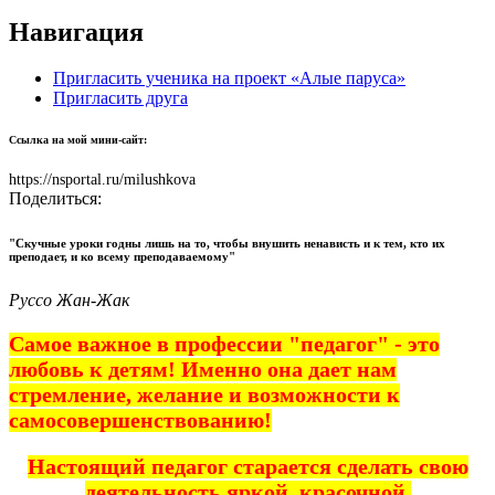
Навигация
Пригласить ученика на проект «Алые паруса»
Пригласить друга
Ссылка на мой мини-сайт:
https://nsportal.ru/milushkova
Поделиться:
"Скучные уроки годны лишь на то, чтобы внушить ненависть и к тем, кто их
преподает, и ко всему преподаваемому"
Руссо Жан-Жак
Самое важное в профессии "педагог" - это
любовь к детям! Именно она дает нам
стремление, желание и возможности к
самосовершенствованию!
Настоящий педагог старается сделать свою
деятельность яркой, красочной,