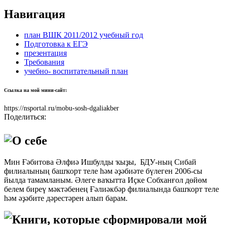
Навигация
план ВШК 2011/2012 учебный год
Подготовка к ЕГЭ
презентация
Требования
учебно- воспитательный план
Ссылка на мой мини-сайт:
https://nsportal.ru/mobu-sosh-dgaliakber
Поделиться:
О себе
Мин Ғәбитова Әлфиә Ишбулды ҡыҙы, БДУ-ның Сибай
филиалының башҡорт теле һәм әҙәбиәте бүлеген 2006-сы
йылда тамамланым. Әлеге ваҡытта Иҫке Собханғол дөйөм
белем биреү мәктәбенең Ғәлиәкбәр филиалында башҡорт теле
һәм әҙәбите дәрестәрен алып барам.
Книги, которые сформировали мой