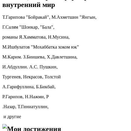
внутренний мир
Т.Гарипова "Бойракай", М.Ахметшин "Янгын,
Г.Салям "Шонкар, "Бала",
романы Я.Хамматова, Н.Мусина,
М.Ишбулатов "Мохаббатка хоком юк"
М.Карим. З.Биишева, Х.Давлетшина,
И.Абдуллин. А.С. Пушкин,
Тургенев, Некрасов, Толстой
А.Гарифуллина, Б.Бикбай,
Р.Гарипов, Н.Нажми, Р
.Назар, Т.Гиниатуллин,
и другие
Мои достижения