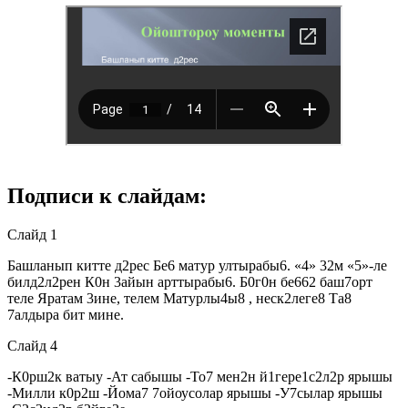
Подписи к слайдам:
Слайд 1
Башланып китте д2рес Бе6 матур ултырабы6. «4» 32м «5»-ле
билд2л2рен К0н 3айын арттырабы6. Б0г0н бе662 баш7орт
теле Яратам 3ине, телем Матурлы4ы8 , неск2леге8 Та8
7алдыра бит мине.
Слайд 4
-К0рш2к ватыу -Ат сабышы -То7 мен2н й1гере1с2л2р ярышы
-Милли к0р2ш -Йома7 7ойоусолар ярышы -У7сылар ярышы