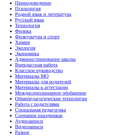
Природоведение
Психология
Родной язык и литература
Русский язык
Технология
Физика
Физкультура и спорт
Химия
Экология
Экономика
Администрирование школы
Внеклассная работа
Классное руководство
Материалы МО
Материалы для родителей
Материалы к аттестации
Междисциплинарное обобщение
Общепедагогические технологии
Работа с родителями
Социальная педагогика
Сценарии праздников
Аудиозаписи
Видеозаписи
Разное