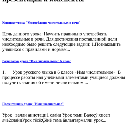
Конспект урока "Употребление числительных в речи"
Цель данного урока: Научить правильно употреблять
числительные в речи. Для достижения поставленной цели
необходимо было решить следующие задачи: 1.Познакомить
учащихся с правилами и нормам...
Разработка урока "Имя числительное" 6 класс
1. Урок русского языка в 6 классе «Имя числительное». В
процессе работы над учебными элементами учащиеся должны
получить знания об имени числительном....
Презентация к уроку "Имя числительное"
Урок валли аннотаци1 слайд Урок теми Валеçӳ хисеп
ячĕ2слайдУрок тĕсĕ:Çĕнĕ тема ăнлантармалли урок...