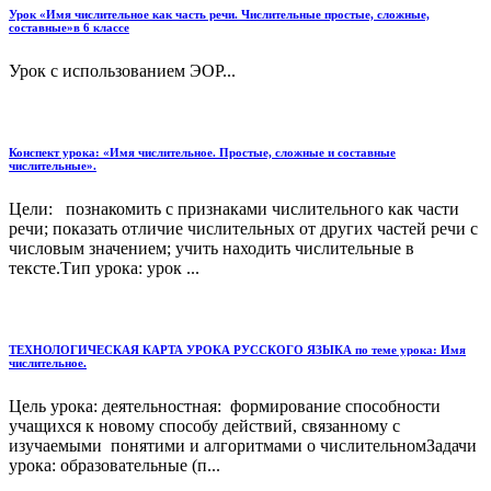
Урок «Имя числительное как часть речи. Числительные простые, сложные,
составные»в 6 классе
Урок с использованием ЭОР...
Конспект урока: «Имя числительное. Простые, сложные и составные
числительные».
Цели: познакомить с признаками числительного как части
речи; показать отличие числительных от других частей речи с
числовым значением; учить находить числительные в
тексте.Тип урока: урок ...
ТЕХНОЛОГИЧЕСКАЯ КАРТА УРОКА РУССКОГО ЯЗЫКА по теме урока: Имя
числительное.
Цель урока: деятельностная: формирование способности
учащихся к новому способу действий, связанному с
изучаемыми понятими и алгоритмами о числительномЗадачи
урока: образовательные (п...