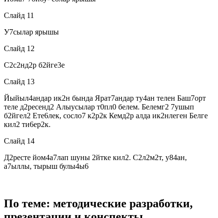
Слайд 11
У7сылар ярышы
Слайд 12
С2с2нд2р б2йге3е
Слайд 13
Йыйыл4андар ик2н бында Ярат7андар ту4ан телен Баш7орт
теле д2ресенд2 Алыусылар т0пл0 белем. Белемг2 7ушып
б2йгел2 Ете6лек, сосло7 к2р2к Кемд2р алда ик2нлеген Белге
кил2 ти6ер2к.
Слайд 14
Д2ресте йом4а7лап шуны 2йтке кил2. С2л2м2т, у84ан,
а7ыллы, тырыш булы4ы6
По теме: методические разработки,
презентации и конспекты