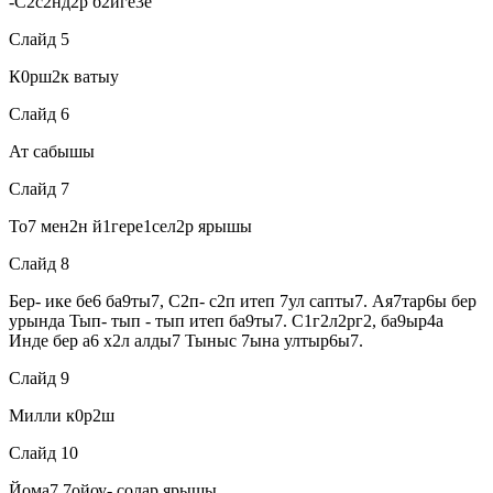
-С2с2нд2р б2йге3е
Слайд 5
К0рш2к ватыу
Слайд 6
Ат сабышы
Слайд 7
То7 мен2н й1гере1сел2р ярышы
Слайд 8
Бер- ике бе6 ба9ты7, С2п- с2п итеп 7ул сапты7. Ая7тар6ы бер
урында Тып- тып - тып итеп ба9ты7. С1г2л2рг2, ба9ыр4а
Инде бер а6 х2л алды7 Тыныс 7ына ултыр6ы7.
Слайд 9
Милли к0р2ш
Слайд 10
Йома7 7ойоу- солар ярышы