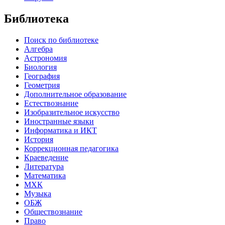
Библиотека
Поиск по библиотеке
Алгебра
Астрономия
Биология
География
Геометрия
Дополнительное образование
Естествознание
Изобразительное искусство
Иностранные языки
Информатика и ИКТ
История
Коррекционная педагогика
Краеведение
Литература
Математика
МХК
Музыка
ОБЖ
Обществознание
Право