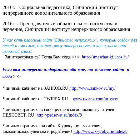
2016г. - Социальная педагогика, Сибирский институт
непрерывного дополнительного образования
2016г. - Преподаватель изобразительного искусства и
черчения, Сибирский институт непрерывного образования
У нас есть классный сайт "Единство непохожих", который
создан
для
детей и взрослых
,
для тех, кому
интересно,
чем и к
ак
живёт наш
любимый класс!
Заинтересовались? Тогда Вам сюда >>>
http://smeschariki.ucoz.ru/
Если вам интересна информация обо мне, то можете зайти и
сюда
>>>
* личный кабинет на ЗАНКОВ.RU
http://www.zankov.ru/my/
* личный кабинет на TWIRPX.RU
www.twirpx.com/private/
* личная страничка в сообществе взаимопомощи учителей
ПЕДСОВЕТ. RU
http://pedsovet.su/index/8
* личная страничка на сайте К уроку. ру - учителям,
школьникам,студентам и родителям!
http://www.k-yroky.ru/index/8