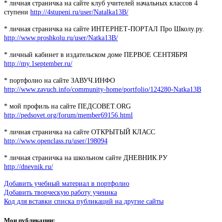
* личная страничка на сайте клуб учителей начальных классов 4
ступени
http://4stupeni.ru/user/Natalka13B/
* личная страничка на сайте ИНТЕРНЕТ-ПОРТАЛ Про Школу.ру.
http://www.proshkolu.ru/user/Natka13B/
* личный кабинет в издательском доме ПЕРВОЕ СЕНТЯБРЯ
http://my.1september.ru/
* портфолио на сайте ЗАВУЧ.ИНФО
http://www.zavuch.info/community-home/portfolio/124280-Natka13B
* мой профиль на сайте ПЕДСОВЕТ.ORG
http://pedsovet.org/forum/member69156.html
* личная страничка на сайте ОТКРЫТЫЙ КЛАСС
http://www.openclass.ru/user/198094
* личная страничка на школьном сайте ДНЕВНИК.РУ
http://dnevnik.ru/
Добавить учебный материал в портфолио
Добавить творческую работу ученика
Код для вставки списка публикаций на другие сайты
Мои публикации: