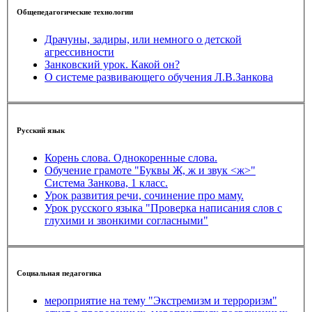
Общепедагогические технологии
Драчуны, задиры, или немного о детской
агрессивности
Занковский урок. Какой он?
О системе развивающего обучения Л.В.Занкова
Русский язык
Корень слова. Однокоренные слова.
Обучение грамоте "Буквы Ж, ж и звук <ж>"
Система Занкова, 1 класс.
Урок развития речи, сочинение про маму.
Урок русского языка "Проверка написания слов с
глухими и звонкими согласными"
Социальная педагогика
мероприятие на тему "Экстремизм и терроризм"