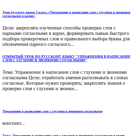
Урок русского языка 3 класс.«Упражнение в написании слов с глухими и звонкими
согласными в корне»
Цели: закреплять изученные способы проверки слов с
парными согласными в корне, формировать навык быстрого
подбора проверочных слов и правильного выбора буквы для
обозначения парного согласного...
ОТКРЫТЫЙ УРОК ПО РУССКОМУ ЯЗЫКУ "УПРАЖНЕНИЯ В НАПИСАНИИ
СЛОВ С ГЛУХИМИ И ЗВОНКИМИ СОГЛАСНЫМИ"
Тема: Упражнение в написании слов с глухими и звонкими
согласными.Цели: отработать умения распознавать в словах
согласные. Которые нужно проверять; закреплять знания о
проверке слов с глухими и звонки...
Упражнение в написании слов с глухими и звонкими согласными
конспект...
Тема: Упражнение в написании слов с глухими и звонкими согласными в корне.