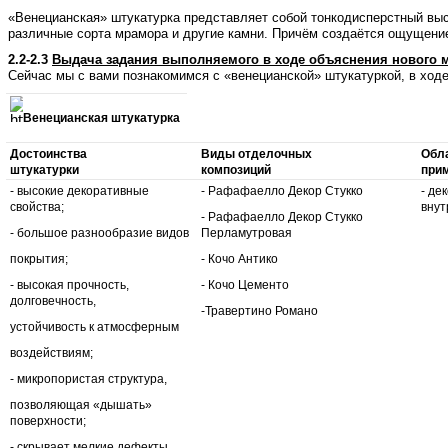
«Венецианская» штукатурка представляет собой тонкодисперстный выс
различные сорта мрамора и другие камни. Причём создаётся ощущение,
2.2-2.3
Выдача задания выполняемого в ходе объяснения нового 
Сейчас мы с вами познакомимся с «венецианской» штукатуркой, в хо
Венецианская штукатурка
Достоинства
Виды отделочных
Обл
штукатурки
композиций
при
- высокие декоративные
- Рафафаелло Декор Стукко
- де
свойства;
внут
- Рафафаелло Декор Стукко
- большое разнообразие видов
Перламутровая
покрытия;
- Кочо Антико
- высокая прочность,
- Кочо Цементо
долговечность,
-Травертино Романо
устойчивость к атмосферным
воздействиям;
- микропористая структура,
позволяющая «дышать»
поверхности;
- скрывает мелкие дефекты