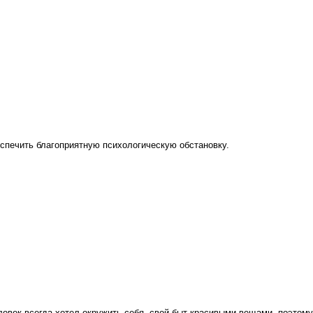
спечить благоприятную психологическую обстановку.
еловек всегда хотел окружить себя, свой быт красивыми вещами, поэто