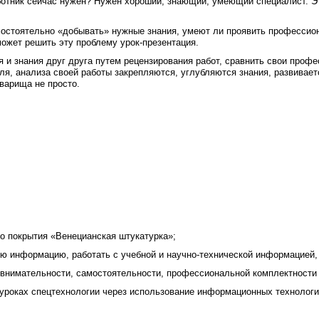
аботник сейчас нужен? Нужен хороший, знающий, умеющий специалист. Эт
мостоятельно «добывать» нужные знания, умеют ли проявить профессион
может решить эту проблему урок-презентация.
 и знания друг друга путем рецензирования работ, сравнить свои профе
оля, анализа своей работы закрепляются, углубляются знания, развивае
оварища не просто.
го покрытия «Венецианская штукатурка»;
ю информацию, работать с учебной и научно-технической информацией, 
, внимательности, самостоятельности, профессиональной комплектности
 уроках спецтехнологии через использование информационных технологи