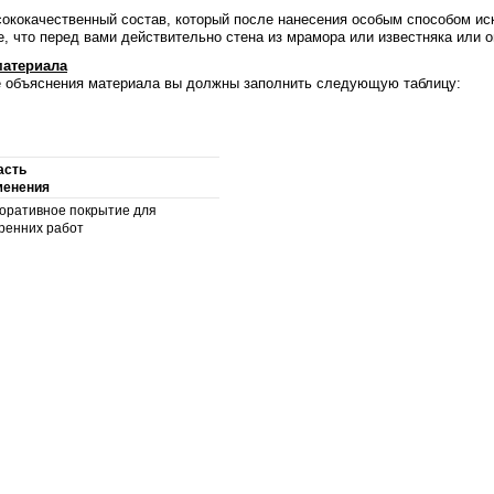
ококачественный состав, который после нанесения особым способом ис
 что перед вами действительно стена из мрамора или известняка или о
материала
де объяснения материала вы должны заполнить следующую таблицу:
асть
менения
коративное покрытие для
ренних работ