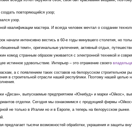
 создать повторяющийся узор;
зался узор.
ой квалификации мастера. И всегда человек мечтал о создании технол
 начали интенсивно вестись в 60-е годы минувшего столетия, но только
 «бешенный темп», оригинальные увлечения, активный отдых, путешестви
шкин комод странным образом уживается с электронной техникой и совр
щее истинное удовольствие. Интерьер – это отражение своего
владельц
аскам, а с появлением таких составов на белорусском строительном ры
ения в строительной отрасли нашей республики. Поэтому нашей целью н
олнения.
ки «Десан», выпускаемые предприятием «Юнибуд» и марки «Ойкос», вы
ариантов отделки. Сегодня мы ознакомимся с продукцией фирмы «Ойкос
ой не только в Италии но и в Европе, а теперь на белорусском рынке.
й.
я предлагает тысячи возможностей обработки, украшения и защиты вну