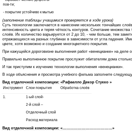
пов-ти;
- покрытие устойчиво к мытью
(заполнение таблицы учащимися проверяется в ходе урока)
Суть технологии заключается в нанесении нескольких тончайших слоёв
интенсивность цвета и теряя чёткость контуров. Сочетание множества
слоёв. Их количество варьируется от 2 до 10, - чем больше, тем зам
отражающихся на разных глубинах в зависимости от угла падения. Им
цвете, хотя возможно и создание многоцветного покрытия.
При кажущейся дороговизне выполнения работ «венецианке» на деле о
Правильно выполненное покрытие прослужит обитателям дома столько 
И так приступим к изучению технологии выполнения «венецианки».
В ходе объяснения и просмотра учебного фильма заполните следующу
Вид отделочной композиции: «Рафаелло Декор Стукко
»
Инструмент
Слои покрытия
Обработка слоёв
1.
1-ый слой-
2-й слой –
Отделочный слой
Расход материала
Вид отделочной композиции: «…………………………………»