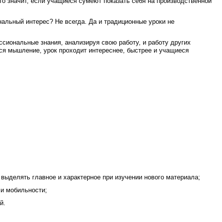
о значит, если учащиеся сумеют показать себя на производственной
альный интерес? Не всегда. Да и традиционные уроки не
ссиональные знания, анализируя свою работу, и работу других
тся мышление, урок проходит интереснее, быстрее и учащиеся
выделять главное и характерное при изучении нового материала;
 и мобильности;
й.