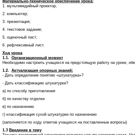
Материально-техническое обеспечение урока:
1. мультимедийный проектор;
2. компьютер;
3. презентация;
4. текстовое задание;
5. оценочный лист;
6. рефлексивный лист.
Ход урока
1.1.
Организационный момент
Необходимо настроить учащихся на предстоящую работу на уроке, обе
1.2.
Актуализация опорных знаний:
- Дать определение понятию «штукатурка»?
- Дать классификацию штукатурки?
а) по способу приготовления
б) по качеству отделки
в) по назначению
г) классификация сухой штукатурки по назначению
(заполняется по ходу ответов учащихся на поставленные вопросы)
1.3
Введение в тему
Техника декоративной штукатурки возникла четыре столетия назад. Ч