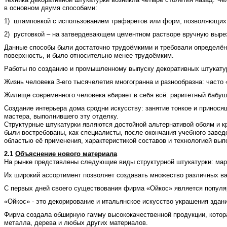
в основном двумя способами:
1) штамповкой с использованием трафаретов или форм, позволяющих
2) рустовкой – на затвердевающем цементном растворе вручную выре
Данные способы были достаточно трудоёмкими и требовали определённ
поверхность, и было относительно менее трудоёмким.
Работы по созданию и промышленному выпуску декоративных штукатурок
Жизнь человека 3-его тысячелетия многогранна и разнообразна: часто
Жилище современного человека вбирает в себя всё: раритетный бабу
Создание интерьера дома сродни искусству: занятие тонкое и принося
мастера, выполнившего эту отделку.
Структурные штукатурки являются достойной альтернативой обоям и кр
были востребованы, как специалисты, после окончания учебного завед
областью её применения, характеристикой составов и технологией вып
2.1
Объяснение нового материала
На рынке представлены следующие виды структурной штукатурки: мар
Их широкий ассортимент позволяет создавать множество различных в
С первых дней своего существования фирма «Ойкос» является популярн
«Ойкос» - это декорирование и итальянское искусство украшения здани
Фирма создала обширную гамму высококачественной продукции, котора
металла, дерева и любых других материалов.