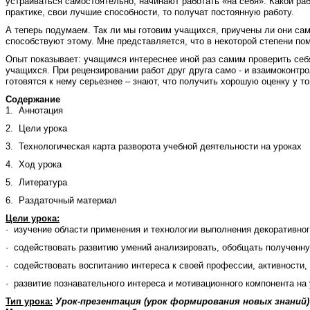
устраиваться самостоятельно, начинают работать «на себя». Какой р
практике, свои лучшие способности, то получат постоянную работу.
А теперь подумаем. Так ли мы готовим учащихся, приучены ли они са
способствуют этому. Мне представляется, что в некоторой степени по
Опыт показывает: учащимся интереснее иной раз самим проверить себя
учащихся. При рецензировании работ друг друга само - и взаимоконтр
готовятся к нему серьезнее – знают, что получить хорошую оценку у т
Содержание
1. Аннотация
2. Цели урока
3. Технологическая карта разворота учебной деятельности на уроках
4. Ход урока
5. Литература
6. Раздаточный материал
Цели урока:
· изучение области применения и технологии выполнения декоративно
· содействовать развитию умений анализировать, обобщать полученну
· содействовать воспитанию интереса к своей профессии, активности
· развитие познавательного интереса и мотивационного компонента на
Тип урока:
Урок-презентация (урок формирования новых знаний)