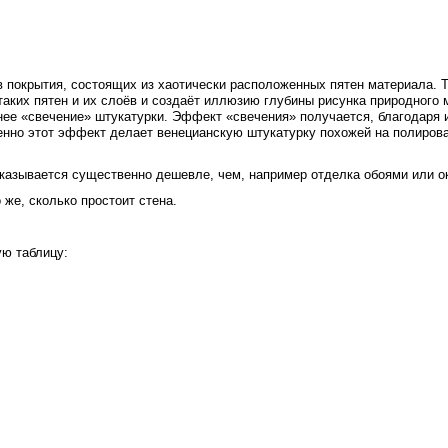
 покрытия, состоящих из хаотически расположенных пятен материала. Те
 таких пятен и их слоёв и создаёт иллюзию глубины рисунка природного
етнее «свечение» штукатурки. Эффект «свечения» получается, благодаря
енно этот эффект делает венецианскую штукатурку похожей на полиров
казывается существенно дешевле, чем, например отделка обоями или о
же, сколько простоит стена.
ю таблицу: