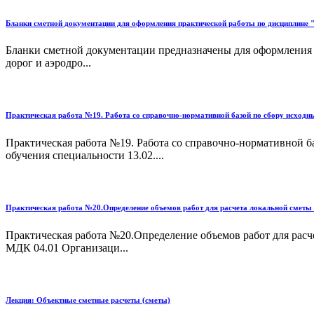
Бланки сметной документации для оформления практической работы по дисциплин
Бланки сметной документации предназначены для оформления 
дорог и аэродро...
Практическая работа №19. Работа со справочно-нормативной базой по сбору исходны
Практическая работа №19. Работа со справочно-нормативной б
обучения специальности 13.02....
Практическая работа №20.Определение объемов работ для расчета локальной сметы 
Практическая работа №20.Определение объемов работ для расч
МДК 04.01 Организаци...
Лекция: Объектные сметные расчеты (сметы)