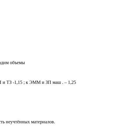
водим объемы
и ТЗ -1,15 ; к ЭММ и ЗП маш . – 1,25
сть неучтённых материалов.