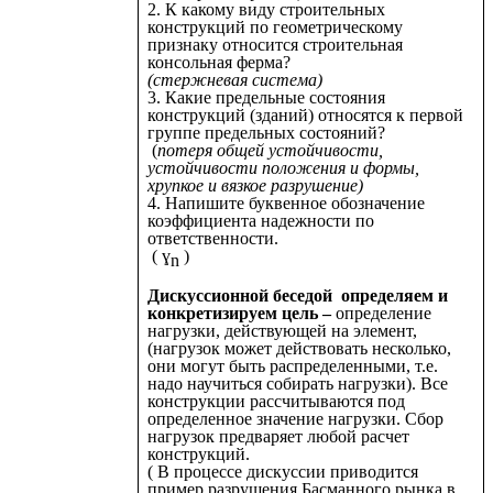
2. К какому виду строительных
конструкций по геометрическому
признаку относится строительная
консольная ферма?
(стержневая система)
3. Какие предельные состояния
конструкций (зданий) относятся к первой
группе предельных состояний?
(
потеря общей устойчивости,
устойчивости положения и формы,
хрупкое и вязкое разрушение)
4. Напишите буквенное обозначение
коэффициента надежности по
ответственности.
( ɣ
)
n
Дискуссионной беседой определяем и
конкретизируем цель –
определение
нагрузки, действующей на элемент,
(нагрузок может действовать несколько,
они могут быть распределенными, т.е.
надо научиться собирать нагрузки). Все
конструкции рассчитываются под
определенное значение нагрузки. Сбор
нагрузок предваряет любой расчет
конструкций.
( В процессе дискуссии приводится
пример разрушения Басманного рынка в