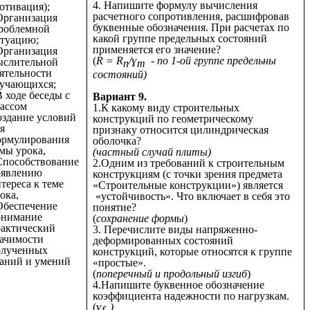
4. Напишите формулу вычисления
отивация);
расчетного сопротивления, расшифровав
Организация
буквенные обозначения. При расчетах по
роблемной
какой группе предельных состояний
туацию;
применяется его значение?
Организация
(
R = R
/ɣ
- по 1-ой группе предельны
ыслительной
n
m
ятельности
состояний)
учающихся;
В ходе беседы с
Вариант 9.
ассом
1.К какому виду строительных
здание условий
конструкций по геометрическому
я
признаку относится цилиндрическая
ормулирования
оболочка?
мы урока,
(частный случай плиты)
Способствование
2.Одним из требований к строительным
оявлению
конструкциям (с точки зрения предмета
тереса к теме
«Строительные конструкции») является
ока,
«устойчивость». Что включает в себя это
Обеспечение
понятие?
онимание
(
сохранение формы
)
актический
3. Перечислите виды напряженно-
ачимости
деформированных состояний
олученных
конструкций, которые относятся к группе
аний и умений
«простые».
(
поперечный и продольный изгиб
)
4.Напишите буквенное обозначение
коэффициента надежности по нагрузкам.
(
ɣ
)
f