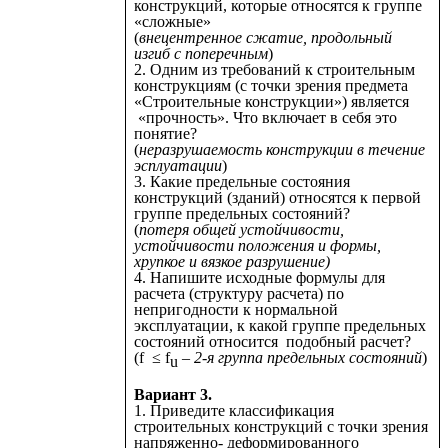
конструкций, которые относятся к группе
«сложные»
(
внецентренное сжатие, продольный
изгиб с поперечным
)
2. Одним из требований к строительным
конструкциям (с точки зрения предмета
«Строительные конструкции») является
«прочность». Что включает в себя это
понятие?
(
неразрушаемость конструкции в течение
эсплуатации
)
3. Какие предельные состояния
конструкций (зданий) относятся к первой
группе предельных состояний?
(
потеря общей устойчивости,
устойчивости положения и формы,
хрупкое и вязкое разрушение)
4. Напишите исходные формулы для
расчета (структуру расчета) по
непригодности к нормальной
эксплуатации, к какой группе предельных
состояний относится подобный расчет?
(f ≤ f
– 2-я группа предельных состояний
)
u
Вариант 3.
1. Приведите классификация
строительных конструкций с точки зрения
напряженно- деформированного