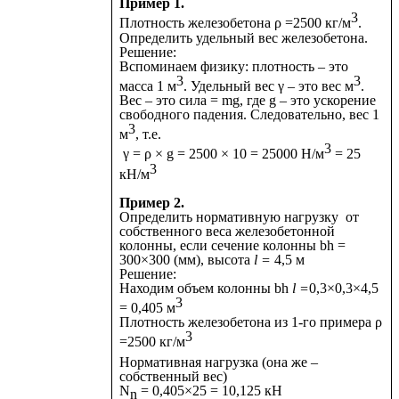
Пример 1.
3
Плотность железобетона ρ =2500 кг/м
.
Определить удельный вес железобетона.
Решение:
Вспоминаем физику: плотность – это
3
3
масса 1 м
. Удельный вес γ – это вес м
.
Вес – это сила = mg, где g – это ускорение
свободного падения. Следовательно, вес 1
3
м
, т.е.
3
γ = ρ × g = 2500 × 10 = 25000 Н/м
= 25
3
кН/м
Пример 2.
Определить нормативную нагрузку от
собственного веса железобетонной
колонны, если сечение колонны bh =
300×300 (мм), высота
l =
4,5 м
Решение:
Находим объем колонны bh
l =
0,3×0,3×4,5
3
= 0,405 м
Плотность железобетона из 1-го примера ρ
3
=2500 кг/м
Нормативная
нагрузка (она же –
собственный вес)
N
= 0,405×25 = 10,125 кН
n