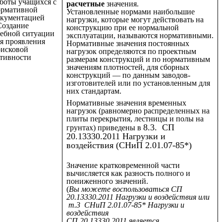
боты учащихся с
расчетные
значения.
ормативной
Установленные нормами наибольшие
окументацией
нагрузки, которые могут действовать на
Создание
конструкцию при ее нормальной
ебной ситуации
эксплуатации, называются нормативными.
я проявления
Нормативные значения постоянных
исковой
нагрузок определяются по проектным
тивности
размерам конструкций и по нормативным
значениям плотностей, для сборных
конструкций — по данным заводов-
изготовителей или по установленным для
них стандартам.
Нормативные значения временных
нагрузок (равномерно распределенных на
плиты перекрытия, лестницы и полы на
8.3. СП
грунтах) приведены в
20.13330.2011 Нагрузки и
воздействия (СНиП 2.01.07-85*)
Значение кратковременной части
вычисляется как разность полного и
пониженного значений.
(
Вы можете воспользоваться
СП
20.13330.2011 Нагрузки и воздействия или
т.3 СНиП 2.01.07-85* Нагрузки и
воздействия
СП 20.13330.2011 является