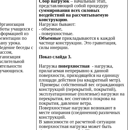
Сбор нагрузок
– начальный этап,
представляющий собой процедуру
суммирования всех силовых
воздействий на рассчитываемую
конструкцию
.
Организация
Нагрузки бывают:
боты учащихся с
- объемные,
нформацией из
- поверхностные.
езентации по
Объемные
прикладываются к каждой
ану урока.
частице конструкции. Это гравитация,
Ведение беседы с
силы инерции.
ассом,
ганизация
Показ слайда 3.
ыслительной
ятельности
Нагрузка
поверхностная
- нагрузка,
учающихся.
прилагаемая непрерывно к данной
поверхности, приходящейся на единицу
площади действия (на квадратный метр).
Примеры: собственный вес ограждающих
конструкций (перекрытий, покрытий),
эксплуатационные (полезные) нагрузки на
перекрытия, вес снегового покрова на
покрытия, давление ветра.
Поверхностные нагрузки возникают в
месте опирания (соединения) различных
конструкций.
В зависимости от расчетной ситуации
поверхностная нагрузка может быть