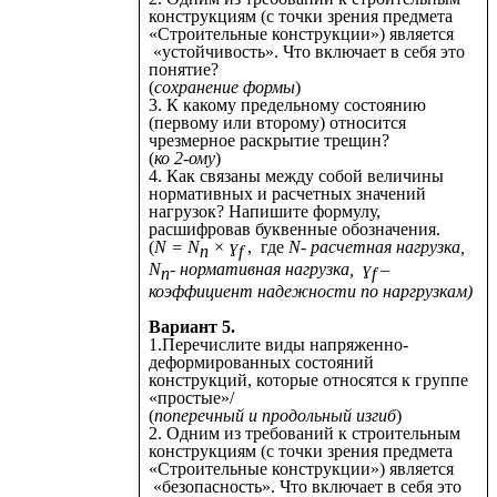
конструкциям (с точки зрения предмета
«Строительные конструкции») является
«устойчивость». Что включает в себя это
понятие?
(
сохранение формы
)
3. К какому предельному состоянию
(первому или второму) относится
чрезмерное раскрытие трещин?
(
ко 2-ому
)
4. Как связаны между собой величины
нормативных и расчетных значений
нагрузок? Напишите формулу,
расшифровав буквенные обозначения.
(
N = N
× ɣ
, где
N- расчетная нагрузка,
n
f
N
- нормативная нагрузка, ɣ
–
n
f
коэффициент надежности по наргрузкам)
Вариант 5.
1.Перечислите виды напряженно-
деформированных состояний
конструкций, которые относятся к группе
«простые»/
(
поперечный и продольный изгиб
)
2. Одним из требований к строительным
конструкциям (с точки зрения предмета
«Строительные конструкции») является
«безопасность». Что включает в себя это