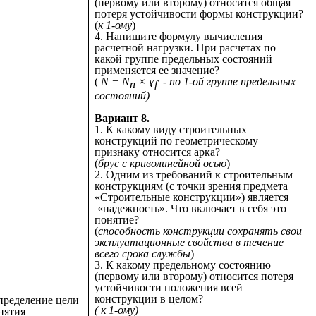
(первому или второму) относится общая
потеря устойчивости формы конструкции?
(
к 1-ому
)
4. Напишите формулу вычисления
расчетной нагрузки. При расчетах по
какой группе предельных состояний
применяется ее значение?
(
N = N
× ɣ
- по 1-ой группе предельных
n
f
состояний)
Вариант 8.
1. К какому виду строительных
конструкций по геометрическому
признаку относится арка?
(
брус с криволинейной осью
)
2. Одним из требований к строительным
конструкциям (с точки зрения предмета
«Строительные конструкции») является
«надежность». Что включает в себя это
понятие?
(
способность конструкции сохранять свои
эксплуатационные свойства в течение
всего срока службы
)
3. К какому предельному состоянию
(первому или второму) относится потеря
устойчивости положения всей
конструкции в целом?
ределение цели
( к 1-ому)
нятия