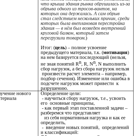
что крыша здания рынка обрушилась из-за
обрыва одного из тросов-вантов, на
которых она держалась. А сам обрыв
стал следствием нескольких причин, среди
которых была внеплановая перестройка
здания — в нём был возведен внутренний
круговой балкон, который затем
перегрузили товаром
.)
Итог: (
цель
) – полное усвоение
предыдущего материала, т.к. (
мотивация
)
на нем базируется последующий
(нельзя,
n
n
не зная понятий R
, R, N
, N выполнить
сбор нагрузок, а без сбора нагрузок нельзя
произвести расчет элемента – например,
подбор сечения). Изменение или ошибка в
подсчете нагрузок может привести к
разрушению.
учение нового
Определение цели:
териала
- научиться сбору нагрузок, т.е., усвоить
его основные принципы,
- как первый этап поставленной задачи –
разберемся что представляет
из себя нормативныя нагрузка и как ее
определить,
- введение новых понятий, определений
и классификаций: