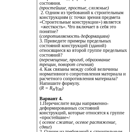
состояния.
(простейшие, простые, сложные)
2. Одним из требований к строительным
конструкциям (с точки зрения предмета
«Строительные конструкции») является
«жесткость». Что включает в себя это
понятие?
(
сопротивляемость деформациям)
3. Приведите примеры предельных
состояний конструкций (зданий)
относящиеся ко второй группе предельных
состояний?
(
перемещение, прогиб, образование
трещин, поворот сечения
)
4. Как связаны между собой величины
нормативного сопротивления материала и
расчетного сопротивления материала?
Напишите формулу.
(
R = R
/ɣ
)
n
m
Вариант 4.
1.Перечислите виды напряженно-
деформированных состояний
конструкций, которые относятся к группе
«простейшие»/
(
осевое сжатие, осевое растяжение,
сдвиг
)
2. Одним из требований к строительным