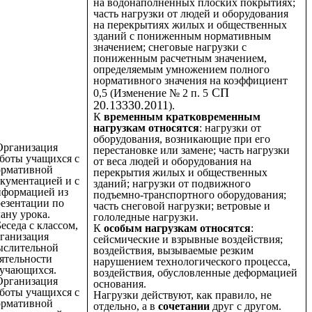
на водонаполненных плоских покрытиях;
часть нагрузки от людей и оборудования
на перекрытиях жилых и общественных
зданий с пониженным нормативным
значением; снеговые нагрузки с
пониженным расчетным значением,
определяемым умножением полного
нормативного значения на коэффициент
СП
0,5 (Изменение № 2 п. 5
20.13330.2011
).
К
временным кратковременным
нагрузкам относятся
: нагрузки от
оборудования, возникающие при его
Организация
перестановке или замене; часть нагрузки
боты учащихся с
от веса людей и оборудования на
ормативной
перекрытия жилых и общественных
кументацией и с
зданий; нагрузки от подвижного
нформацией из
подъемно-транспортного оборудования;
езентации по
часть снеговой нагрузки; ветровые и
ану урока.
гололедные нагрузки.
Беседа с классом,
К
особым нагрузкам относятся
:
ганизация
сейсмические и взрывные воздействия;
ыслительной
воздействия, вызываемые резким
ятельности
нарушением технологического процесса,
учающихся.
воздействия, обусловленные деформацией
Организация
основания.
боты учащихся с
Нагрузки действуют, как правило, не
ормативной
отдельно, а в
сочетании
друг с другом.