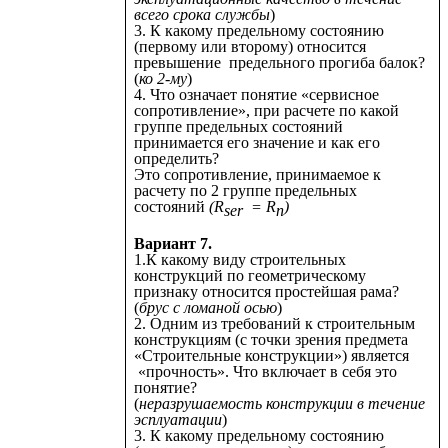
всего срока службы
)
3. К какому предельному состоянию
(первому или второму) относится
превышение предельного прогиба балок?
(
ко 2-му
)
4. Что означает понятие «сервисное
сопротивление», при расчете по какой
группе предельных состояний
принимается его значение и как его
определить?
Это сопротивление, принимаемое к
расчету по 2 группе предельных
состояний
(R
= R
)
ser
n
Вариант 7.
1.К какому виду строительных
конструкций по геометрическому
признаку относится простейшая рама?
(
брус с ломаной осью
)
2. Одним из требований к строительным
конструкциям (с точки зрения предмета
«Строительные конструкции») является
«прочность». Что включает в себя это
понятие?
(
неразрушаемость конструкции в течение
эсплуатации
)
3. К какому предельному состоянию