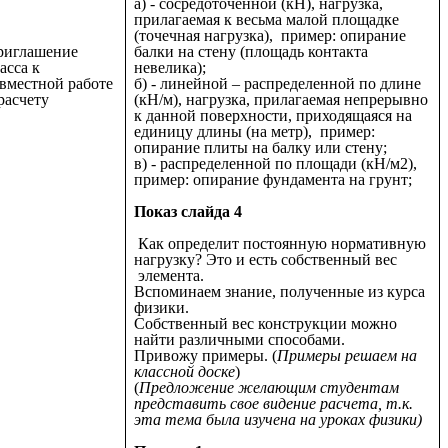
а) - сосредоточенной (кН), нагрузка,
прилагаемая к весьма малой площадке
(точечная нагрузка), пример: опирание
риглашение
балки на стену (площадь контакта
асса к
невелика);
вместной работе
б) - линейной – распределенной по длине
расчету
(кН/м), нагрузка, прилагаемая непрерывно
к данной поверхности, приходящаяся на
единицу длины (на метр), пример:
опирание плиты на балку или стену;
в) - распределенной по площади (кН/м2),
пример: опирание фундамента на грунт;
Показ слайда 4
Как определит постоянную нормативную
нагрузку? Это и есть собственный вес
элемента.
Вспоминаем знание, полученные из курса
физики.
Собственный вес конструкции можно
найти различными способами.
Привожу примеры. (
Примеры решаем на
классной доске
)
(
Предложение желающим студентам
представить свое видение расчета, т.к.
эта тема была изучена на уроках физики)