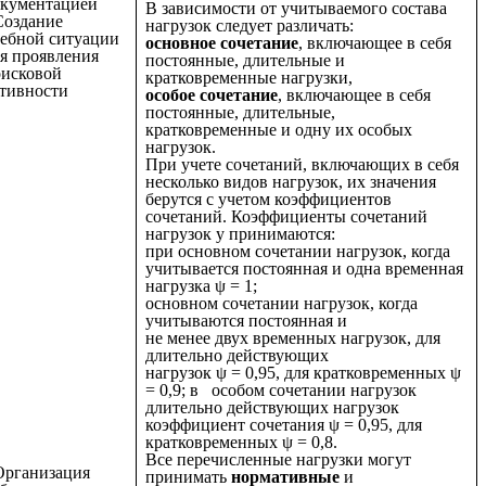
окументацией
В зависимости от учитываемого состава
Создание
нагрузок следует различать:
ебной ситуации
основное сочетание
, включающее в себя
я проявления
постоянные, длительные и
исковой
кратковременные нагрузки,
тивности
особое сочетание
, включающее в себя
постоянные, длительные,
кратковременные и одну их особых
нагрузок.
При учете сочетаний, включающих в себя
несколько видов нагрузок, их значения
берутся с учетом коэффициентов
сочетаний. Коэффициенты сочетаний
нагрузок у принимаются:
при основном сочетании нагрузок, когда
учитывается постоянная и одна временная
нагрузка ψ = 1;
основном сочетании нагрузок, когда
учитываются постоянная и
не менее двух временных нагрузок, для
длительно действующих
нагрузок ψ = 0,95, для кратковременных ψ
= 0,9; в особом сочетании нагрузок
длительно действующих нагрузок
коэффициент сочетания ψ = 0,95, для
кратковременных ψ = 0,8.
Все перечисленные нагрузки могут
Организация
принимать
нормативные
и