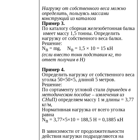
Нагрузку от собственного веса можно
определить, пользуясь массами
конструкций из каталога
Пример 3.
По каталогу сборная железобетонная балка
имеет массу 1,5 тонны. Определить
нагрузку от собственного веса балки.
Решение:
N
= mg, N
= 1,5 × 10 = 15 кН
n
n
(если вместо тонн подставим кг, то
ответ получим в Н)
Пример 4.
Определить нагрузку от собственного веса
уголка 50×50×5, длиной 5 метров.
Решение:
По сортаменту угловой стали
(приведен в
методическом пособие – извлечения из
СНиП)
определяем массу 1 м длины = 3,77
кг/м,
Нормативная нагрузка от всего уголка
равна
N
= 3,77×5×10 = 188,5 Н = 0,1885 кН
n
В зависимости от продолжительности
действия нагрузки подразделяются на