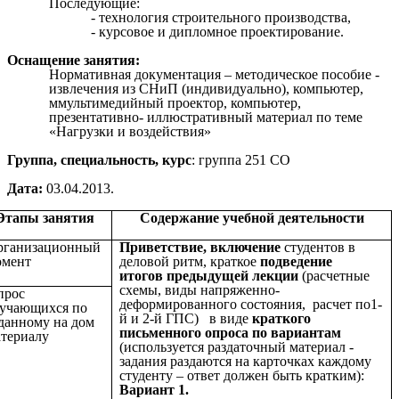
Последующие:
- технология строительного производства,
- курсовое и дипломное проектирование.
Оснащение занятия:
Нормативная документация – методическое пособие -
извлечения из СНиП (индивидуально), компьютер,
ммультимедийный проектор, компьютер,
презентативно- иллюстративный материал по теме
«Нагрузки и воздействия»
Группа, специальность, курс
: группа 251 СО
Дата:
03.04.2013.
Этапы занятия
Содержание учебной деятельности
рганизационный
Приветствие, включение
студентов в
омент
деловой ритм, краткое
подведение
итогов
предыдущей лекции
(расчетные
схемы, виды напряженно-
прос
деформированного состояния, расчет по1-
бучающихся по
й и 2-й ГПС) в виде
краткого
данному на дом
письменного опроса по вариантам
териалу
(используется раздаточный материал -
задания раздаются на карточках каждому
студенту – ответ должен быть кратким):
Вариант 1.