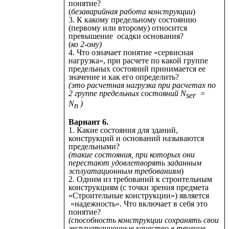
понятие?
(
безаварийная работа конструкции
)
3. К какому предельному состоянию
(первому или второму) относится
превышение осадки основания?
(
ко 2-ому)
4. Что означает понятие «сервисная
нагрузка», при расчете по какой группе
предельных состояний принимается ее
значение и как его определить?
(это расчетная нагрузка при расчетах по
2 группе предельных состояний N
=
ser
N
)
n
Вариант 6.
1. Какие состояния для зданий,
конструкций и оснований называются
предельными?
(такие состояния, при которых они
перестают удовлетворять заданным
эсплуатационным требованиям
)
2. Одним из требований к строительным
конструкциям (с точки зрения предмета
«Строительные конструкции») является
«надежность». Что включает в себя это
понятие?
(способность конструкции сохранять свои
эксплуатационные качество в течение