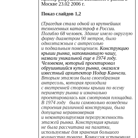
Москве 23.02 2006 г.
Показ слайдов 1,2
(
Трагедия стала одной из крупнейших
техногенных катастроф в России.
Погибло 68 человек
.
Здание имело округлую
форму диаметром 90 метров, было
одноэтажным с антресолью
и подвальным помещением.
Конструкцию
крыши рынка, напоминавшую чашу,
назвали уникальной еще в 1974 году.
Человеком, который проектировал
обрушившийся купол рынка, оказался
известный архитектор Нодар Канчели.
Вторым этажом была своеобразная
антресоль, которая проходила
с внутренней стороны крыши по всему
периметру рынка и изначально
проектировалась как смотровая площадка.
В 1974 году были самовольно возведены
строения различной конструкции, была
допущена неравномерная
и неконтролируемая перегруженность
этажей рынка. Конструкция крыши
не была рассчитана на палатки,
используемые для хранения большого
количества товара.
Комиссия установила,