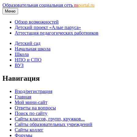
Образовательная социальная сеть
ns
portal.ru
Меню
Обзор возможностей
Детский проект «Алые паруса»
Аттестация педагогических работников
Детский сад
Начальная школа
Школа
НПО и СПО
ВУЗ
Навигация
Вход/регистрация
Главная
Мой мини-сайт
Ответы на вопросы
Поиск по сайту
Сайты классов, групп, кружков...
Сайты образовательных учреждений
Сайты коллег
Форумы