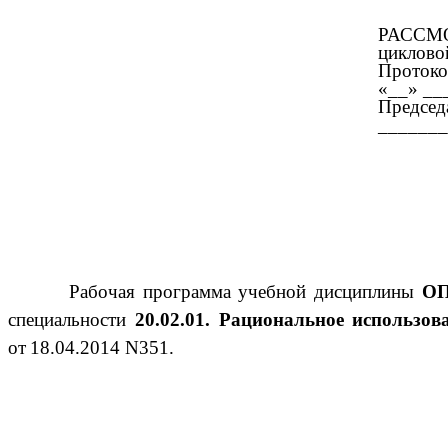
РАССМ
циклово
Протоко
«__» __
Председ
_______
Рабочая программа учебной дисциплины
ОП
специальности
20.02.01.
Рациональное использов
от
18.04.2014 N351.