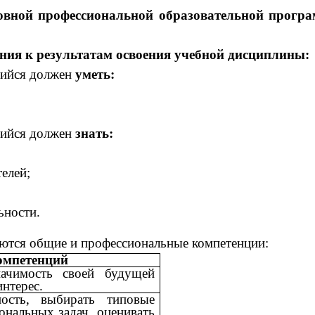
новной профессиональной образовательной прогр
ания к результатам освоения учебной дисциплины:
щийся должен
уметь:
щийся должен
знать:
елей;
ьности.
ются общие и профессиональные компетенции:
омпетенций
ачимость своей будущей
нтерес.
ность, выбирать типовые
нальных задач, оценивать