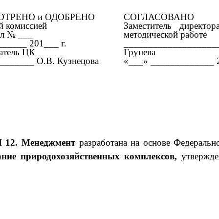
ОТРЕНО и ОДОБРЕНО
СОГЛАСОВАНО
й комиссией
Заместитель директо
л № ___
методической работе
______ 201___ г.
________________
атель ЦК
Грунева
_______ О.В. Кузнецова
«___» _____________ 2
 12. Менеджмент
разработана на основе Федерально
ание природохозяйственных комплексов,
утвержд