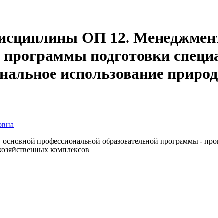
дисциплины ОП 12. Менеджмен
 программы подготовки специа
иональное использование приро
овна
сновной профессиональной образовательной программы - прог
охозяйственных комплексов