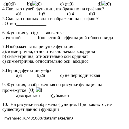
а)(0;0) b)(
c) (π;0) d)
;0)
;0)
4.Сколько нулей функции, изображено на графике?
а)1 b)5 c) 4 d)0
5.Сколько полных волн изображено на графике?
. Ответ_____________
6. Функция y=сtgx является:
а)четной b)нечетной с)функцией общего вида
7.Изображеная на рисунке функция :
а)симметрична, относительно начала координат
b) симметрична, относительно оси ординат
с) симметрична, относительно оси абсцисс
8.Период функции y=tgx
а)π b)2π c) не периодическая
9. Функция, изображенная на рисунке функция на
(0;
промежутке
)
а)возрастает b)убывает
10. На рисунке изображена функция. При каких
х
, не
существует данной функции