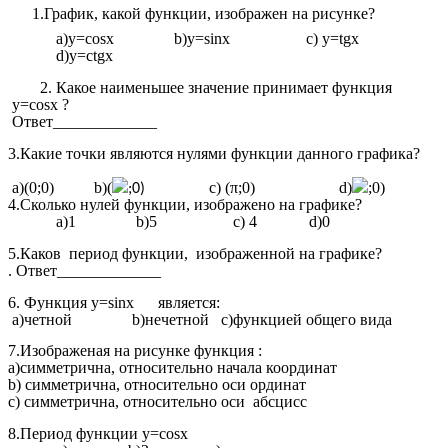
1.График, какой функции, изображен на рисунке?
а)у=cosx b)y=sinx c) y=tgx
d)y=ctgx
2. Какое наименьшее значение принимает функция
у=cosx ?
Ответ_____________
3.Какие точки являются нулями функции данного графика?
а)(0;0) b)(
c) (π;0) d)
;0)
;0)
4.Сколько нулей функции, изображено на графике?
а)1 b)5 c) 4 d)0
5.Каков период функции, изображенной на графике?
. Ответ_____________
6. Функция y=sinx является:
а)четной b)нечетной с)функцией общего вида
7.Изображеная на рисунке функция :
а)симметрична, относительно начала координат
b) симметрична, относительно оси ординат
с) симметрична, относительно оси абсцисс
8.Период функции y=cosx