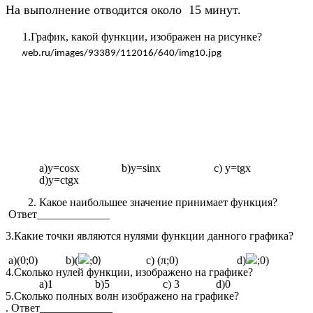
На выполнение отводится около 15 минут.
1.График, какой функции, изображен на рисунке?
а)у=cosx b)y=sinx c) y=tgx
d)y=ctgx
2. Какое наибольшее значение принимает функция?
Ответ_____________
3.Какие точки являются нулями функции данного графика?
а)(0;0) b)(
c) (π;0) d)
;0)
;0)
4.Сколько нулей функции, изображено на графике?
а)1 b)5 c) 3 d)0
5.Сколько полных волн изображено на графике?
. Ответ_____________