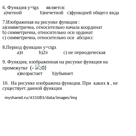
6. Функция y=tgx является:
а)четной b)нечетной с)функцией общего вида
7.Изображеная на рисунке функция :
а)симметрична, относительно начала координат
b) симметрична, относительно оси ординат
с) симметрична, относительно оси абсцисс
8.Период функции y=сtgx
а)π b)2π c) не периодическая
9. Функция, изображенная на рисунке функция на
(-
промежутке
;0)
а)возрастает b)убывает
10. На рисунке изображена функция. При каких
х
, не
существует данной функции