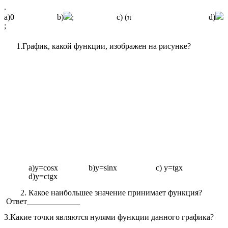
.
а)0 b)
c) (π d)
;
;
1.График, какой функции, изображен на рисунке?
а)у=cosx b)y=sinx c) y=tgx
d)y=ctgx
2. Какое наибольшее значение принимает функция?
Ответ_____________
3.Какие точки являются нулями функции данного графика?