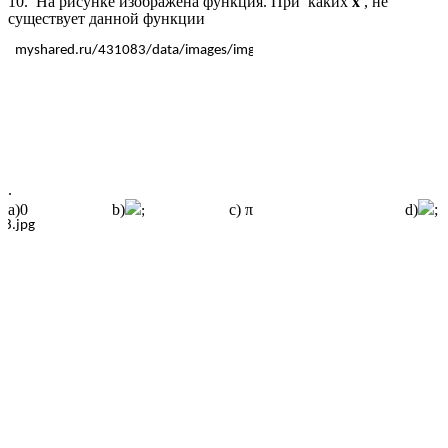
10. На рисунке изображена функция. При каких
х
, не
существует данной функции
.
а)0 b)
c) π d)
;
;