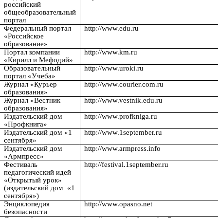
российский
общеобразовательный
портал
Федеральный портал
http://www.edu.ru
«Российское
образование»
Портал компании
http://www.km.ru
«Кирилл и Мефодий»
Образовательный
http://www.uroki.ru
портал «Учеба»
Журнал «Курьер
http://www.courier.com.ru
образования»
Журнал «Вестник
http://www.vestnik.edu.ru
образования»
Издательский дом
http://www.profkniga.ru
«Профкнига»
Издательский дом «1
http://www.1september.ru
сентября»
Издательский дом
http://www.armpress.info
«Армпресс»
Фестиваль
http://festival.1september.ru
педагогический идей
«Открытый урок»
(издательский дом «1
сентября»)
Энциклопедия
http://www.opasno.net
безопасности