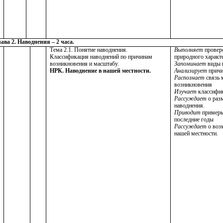
ава 2. Наводнения – 2 часа.
Тема 2.1. Понятие наводнения.
Выполняет
провер
Классификация наводнений по причинам
природного характе
возникновения и масштабу.
Запоминает
виды 
НРК. Наводнение в нашей местности.
Анализирует
причи
Распознает
связь 
возникновения
Изучает
классифи
Рассуждает
о раз
наводнения.
Приводит
примеры
последние годы
Рассуждает
о воз
нашей местности.