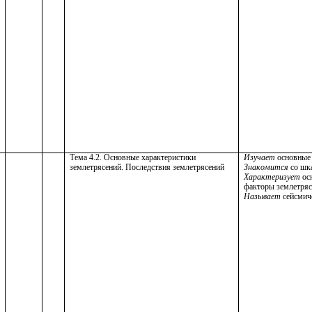
Тема 4.2. Основные характеристики
Изучает
основные 
землетрясений. Последствия землетрясений
Знакомится
со шк
Характеризует
ос
факторы землетряс
Называет
сейсмич