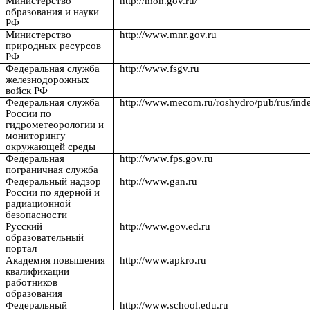
Министерство
http://mon.gov.ru/
образования и науки
РФ
Министерство
http://www.mnr.gov.ru
природных ресурсов
РФ
Федеральная служба
http://www.fsgv.ru
железнодорожных
войск РФ
Федеральная служба
http://www.mecom.ru/roshydro/pub/rus/ind
России по
гидрометеорологии и
мониторингу
окружающей среды
Федеральная
http://www.fps.gov.ru
пограничная служба
Федеральный надзор
http://www.gan.ru
России по ядерной и
радиационной
безопасности
Русский
http://www.gov.ed.ru
образовательный
портал
Академия повышения
http://www.apkro.ru
квалификации
работников
образования
Федеральный
http://www.school.edu.ru