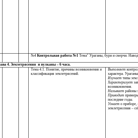
№4
Контрольная работа №1
Тема" Ураганы, бури и смерчи. Навод
ава 4. Землетрясения и вулканы – 6 часа.
Тема 4.1. Понятие, причины возникновения и
Выполняет
контро
классификация землетрясений.
характера. Ураганы
Изучает
типы земл
Характеризует
за
возникновения.
Называет
районы м
Приводит
примеры
последние годы.
Узнает
о приборе,
землетрясения – с