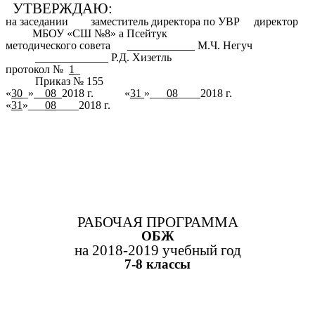
УТВЕРЖДАЮ:
на заседании заместитель директора по УВР директор
МБОУ «СШ №8» а Псейтук
методического совета ____________ М.Ч. Негуч
_____________ Р.Д. Хизетль
протокол №
1
_
Приказ № 155
«
30
_»
08
2018 г. «
31
»___
08
____2018 г.
«
31
»___
08
____2018 г.
РАБОЧАЯ ПРОГРАММА
ОБЖ
на 2018-2019 учебный год
7-8 классы