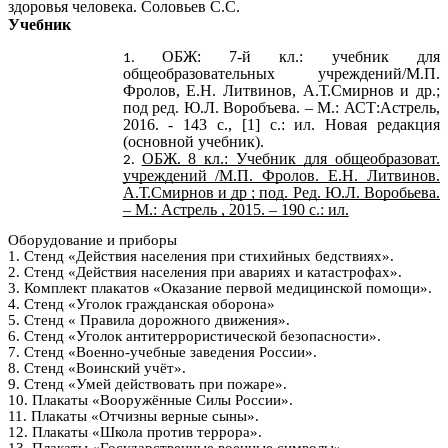
здоровья человека. Соловьев С.С.
Учебник
ОБЖ: 7-й кл.: учебник для
общеобразовательных учреждений/М.П.
Фролов, Е.Н. Литвинов, А.Т.Смирнов и др.;
под ред. Ю.Л. Воробъева. – М.: АСТ:Астрель,
2016. - 143 с., [1] с.: ил. Новая редакция
(основной учебник).
ОБЖ. 8 кл.: Учебник для общеобразоват.
учреждений /М.П. Фролов. Е.Н. Литвинов.
А.Т.Смирнов и др ; под. Ред. Ю.Л. Воробьева.
– М.: Астрель , 2015. – 190 с.: ил.
Оборудование и приборы
1. Стенд «Действия населения при стихийных бедствиях».
2. Стенд «Действия населения при авариях и катастрофах».
3. Комплект плакатов «Оказание первой медицинской помощи».
4. Стенд «Уголок гражданская оборона»
5. Стенд « Правила дорожного движения».
6. Стенд «Уголок антитеррористической безопасности».
7. Стенд «Военно-учебные заведения России».
8. Стенд «Воинский учёт».
9. Стенд «Умей действовать при пожаре».
10. Плакаты «Вооружённые Силы России».
11. Плакаты «Отчизны верные сыны».
12. Плакаты «Школа против террора».