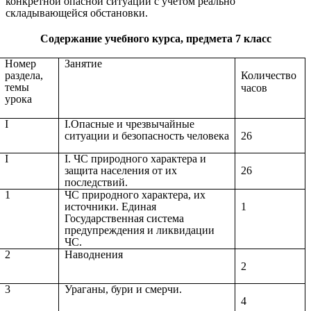
конкретной опасной ситуации с учетом реально
складывающейся обстановки.
Содержание учебного курса, предмета 7 класс
Номер
Занятие
раздела,
Количество
темы
часов
урока
I
I.Опасные и чрезвычайные
ситуации и безопасность человека
26
I
I. ЧС природного характера и
защита населения от их
26
последствий.
1
ЧС природного характера, их
источники. Единая
1
Государственная система
предупреждения и ликвидации
ЧС.
2
Наводнения
2
3
Ураганы, бури и смерчи.
4