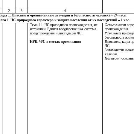
2
3
4
здел 1. Опасные и чрезвычайные ситуации и безопасность человека – 24 часа.
ава 1. ЧС природного характера и защита населения от их последствий – 1 час.
Тема 1.1. ЧС природного происхождения, их
Осмысливает
опре
источники. Единая государственная система
происхождения.
предупреждения и ликвидации ЧС.
Различает
природн
безопасность жизне
Выясняет
, когда 
НРК. Ч/С в местах проживания
ЧС
Запоминает
и
ана
явлений.
Называет
основны