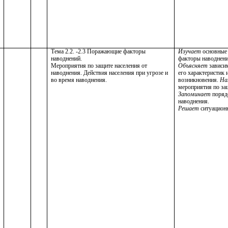
Тема 2.2. -2.3 Поражающие факторы
Изучает
основные
наводнений.
факторы наводнени
Мероприятия по защите населения от
Объясняет
зависим
наводнения. Действия населения при угрозе и
его характеристик 
во время наводнения.
возникновения.
На
мероприятия по за
Запоминает
поряд
наводнения.
Решает
ситуацион