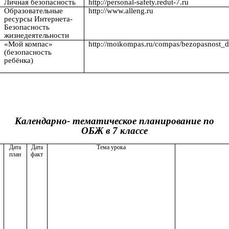
Личная безопасность
http://personal-safety.redut-7.ru
Образовательные
http://www.alleng.ru
ресурсы Интернета-
Безопасность
жизнедеятельности
«Мой компас»
http://moikompas.ru/compas/bezopasnost_d
(безопасность
ребёнка)
Календарно- тематическое планирование по
ОБЖ в 7 классе
Дата
Дата
Тема урока
план
факт