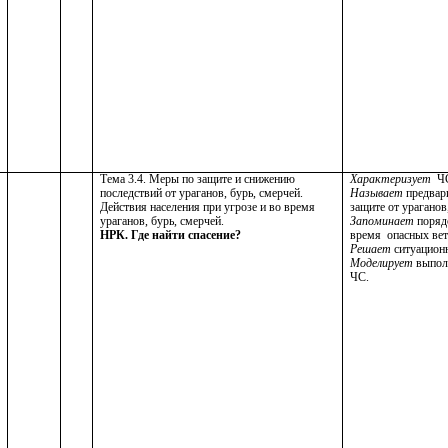
Тема 3.4. Меры по защите и снижению
Характеризует
Ч
последствий от ураганов, бурь, смерчей.
Называет
предвар
Действия населения при угрозе и во время
защите от ураганов
ураганов, бурь, смерчей.
Запоминает
поряд
НРК. Где найти спасение?
время опасных вет
Решает
ситуацион
Моделирует
выпол
ЧС.