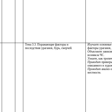
Тема 3.3. Поражающие факторы и
Изучает
основные
последствия ураганов, бурь, смерчей.
факторы ураганов, 
Объясняет
зависим
возникла ЧС.
Узнает
, как тропи
Приводит
примеры 
описанного в худож
Проводит
анализ о
местности.