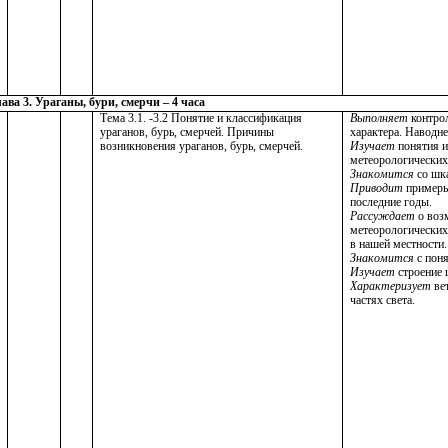
ава 3. Ураганы, бури, смерчи – 4 часа
Тема 3.1. -3.2 Понятие и классификация
Выполняет
контро
ураганов, бурь, смерчей. Причины
характера. Наводн
возникновения ураганов, бурь, смерчей.
Изучает
понятия 
метеорологических
Знакомится
со шк
Приводит
примеры 
последние годы.
Рассуждает
о воз
метеорологических
в нашей местности.
Знакомится
с пон
Изучает
строение 
Характеризует
вет
частях света.