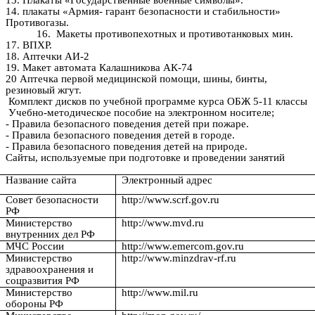
13. Плакаты «Государственные военные символы».
14. плакаты «Армия- гарант безопасности и стабильности»
Противогазы.
16. Макеты противопехотных и противотанковых мин.
17. ВПХР.
18. Аптечки АИ-2
19. Макет автомата Калашникова АК-74
20 Аптечка первой медицинской помощи, шины, бинты,
резиновый жгут.
Комплект дисков по учебной программе курса ОБЖ 5-11 классы
Учебно-методическое пособие на электронном носителе;
- Правила безопасного поведения детей при пожаре.
- Правила безопасного поведения детей в городе.
- Правила безопасного поведения детей на природе.
Сайты, используемые при подготовке и проведении занятий
Название сайта
Электронный адрес
Совет безопасности
http://www.scrf.gov.ru
РФ
Министерство
http://www.mvd.ru
внутренних дел РФ
МЧС России
http://www.emercom.gov.ru
Министерство
http://www.minzdrav-rf.ru
здравоохранения и
соцразвития РФ
Министерство
http://www.mil.ru
обороны РФ