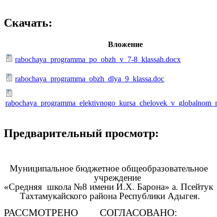
Скачать:
Вложение
rabochaya_programma_po_obzh_v_7-8_klassah.docx
rabochaya_programma_obzh_dlya_9_klassa.doc
rabochaya_programma_elektivnogo_kursa_chelovek_v_globalnom_
Предварительный просмотр:
Муниципальное бюджетное общеобразовательное
учреждение
«Средняя школа №8 имени И.Х. Барона» а. Псейтук
Тахтамукайского района Республики Адыгея.
РАССМОТРЕНО СОГЛАСОВАНО: