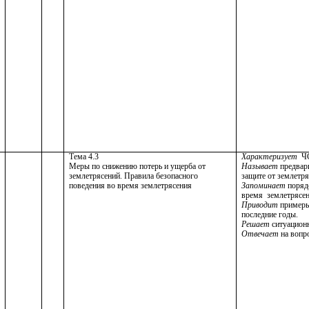
Тема 4.3
Характеризует
Ч
Меры по снижению потерь и ущерба от
Называет
предвар
землетрясений. Правила безопасного
защите от землетря
поведения во время землетрясения
Запоминает
поряд
время землетрясен
Приводит
примеры
последние годы.
Решает
ситуацион
Отвечает
на вопр