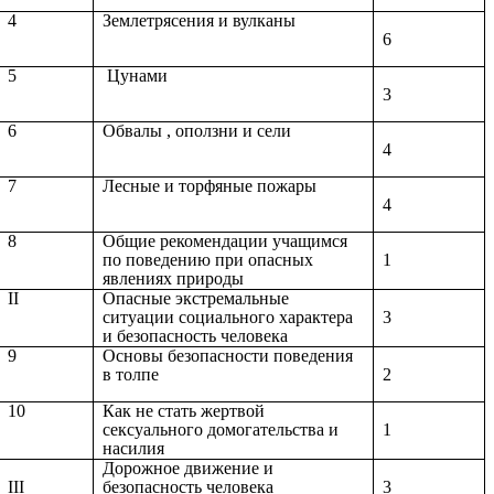
4
Землетрясения и вулканы
6
5
Цунами
3
6
Обвалы , оползни и сели
4
7
Лесные и торфяные пожары
4
8
Общие рекомендации учащимся
по поведению при опасных
1
явлениях природы
II
Опасные экстремальные
ситуации социального характера
3
и безопасность человека
9
Основы безопасности поведения
в толпе
2
10
Как не стать жертвой
сексуального домогательства и
1
насилия
Дорожное движение и
безопасность человека
III
3