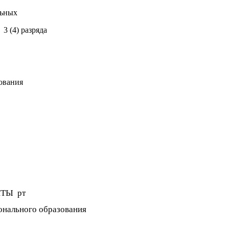
ных
разряда
ания
ТЫ рт
онального образования