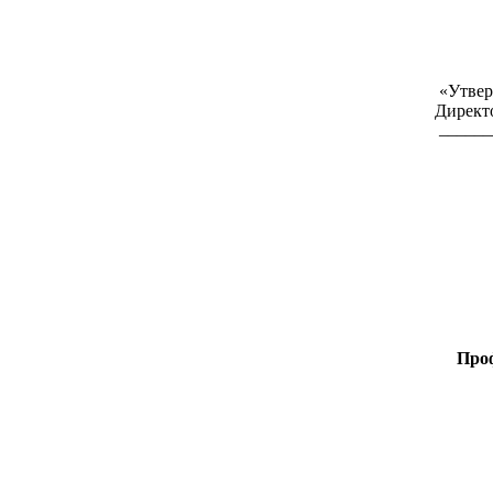
«Утве
Директ
______
Про
Оп
и вычи