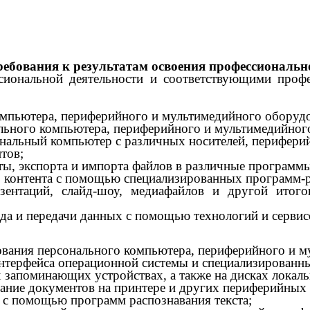
требования к результатам освоения профессиональн
сиональной деятельности и соответствующими проф
омпьютера, периферийного и мультимедийного оборуд
льного компьютера, периферийного и мультимедийног
ональный компьютер с различных носителей, перифери
тов;
ы, экспорта и импорта файлов в различные программ
о контента с помощью специализированных программ-р
езентаций, слайд-шоу, медиафайлов и другой итог
ода и передачи данных с помощью технологий и сервис
ования персонального компьютера, периферийного и м
нтерфейса операционной системы и специализированн
запоминающих устройствах, а также на дисках локаль
вание документов на принтере и других периферийных 
 с помощью программ распознавания текста;