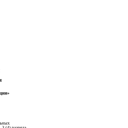
Я
и
ции»
ных
разряда