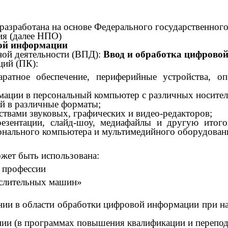
азработана на основе Федерального государственного
ия (далее НПО)
вой информации
ной деятельности (ВПД):
Ввод и обработка цифрово
ций (ПК):
аратное обеспечение, периферийные устройства, 
ации в персональный компьютер с различных носител
й в различные форматы;
ствами звуковых, графических и видео-редакторов;
резентации, слайд-шоу, медиафайлы и другую ито
онального компьютера и мультимедийного оборудован
жет быть использована:
 профессии
ислительных машин»
ии в области обработки цифровой информации при на
ии (в программах повышения квалификации и переподг