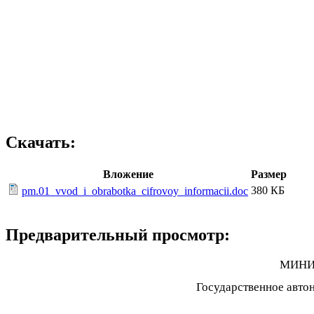
Оп
и вычи
на 
Скачать:
Вложение
Размер
380 КБ
pm.01_vvod_i_obrabotka_cifrovoy_informacii.doc
Предварительный просмотр:
МИНИ
Государственное авто