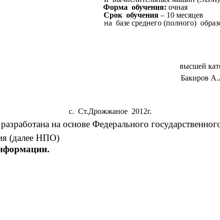
Форма обучения:
очная
Срок обучения
– 10 месяцев
базе среднего (полного) образов
ысшей категор
Бакиров А.А
с. Ст.Дрожжаное 2012г.
аботана на основе Федерального государственного о
ия (далее НПО)
информации.