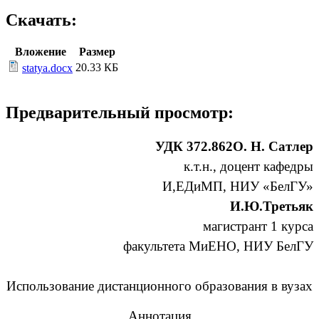
Скачать:
Вложение
Размер
20.33 КБ
statya.docx
Предварительный просмотр:
УДК 372.862О. Н. Сатлер
к.т.н., доцент кафедры
И,ЕДиМП, НИУ «БелГУ»
И.Ю.Третьяк
магистрант 1 курса
факультета МиЕНО, НИУ БелГУ
Использование дистанционного образования в вузах
Аннотация