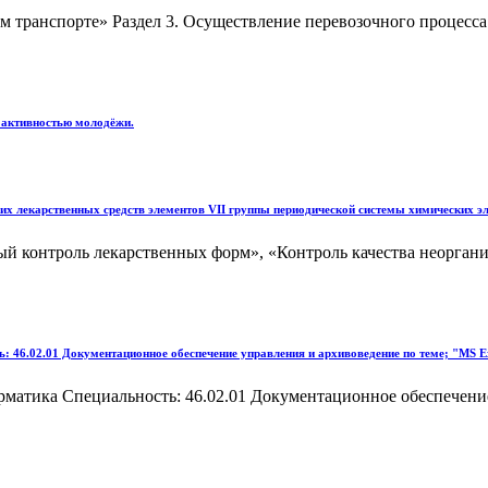
м транспорте» Раздел 3. Осуществление перевозочного процесс
 активностью молодёжи.
их лекарственных средств элементов VII группы периодической системы химических э
 контроль лекарственных форм», «Контроль качества неоргани
: 46.02.01 Документационное обеспечение управления и архивоведение по теме; "MS E
рматика Специальность: 46.02.01 Документационное обеспечение