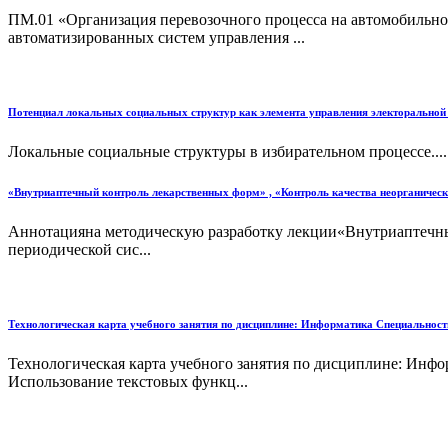
ПМ.01 «Организация перевозочного процесса на автомобильно
автоматизированных систем управления ...
Потенциал локальных социальных структур как элемента управления электоральной
Локальные социальные структуры в избирательном процессе....
«Внутриаптечный контроль лекарственных форм» , «Контроль качества неорганическ
Аннотацияна методическую разработку лекции«Внутриаптечный
периодической сис...
Технологическая карта учебного занятия по дисциплине: Информатика Специальность
Технологическая карта учебного занятия по дисциплине: Инфо
Использование текстовых функц...