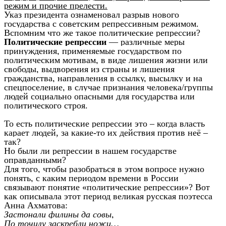
режим и прочие прелести.
Указ президента ознаменовал разрыв нового
государства с советским репрессивным режимом.
Вспомним что же такое политические репрессии?
Политические репрессии
— различные меры
принуждения, применяемые государством по
политическим мотивам, в виде лишения жизни или
свободы, выдворения из страны и лишения
гражданства, направления в ссылку, высылку и на
спецпоселение, в случае признания человека/группы
людей социально опасными для государства или
политического строя.
То есть политические репрессии это – когда власть
карает людей, за какие-то их действия против неё –
так?
Но были ли репрессии в нашем государстве
оправданными?
Для того, чтобы разобраться в этом вопросе нужно
понять, с каким периодом времени в России
связывают понятие «политические репрессии»? Вот
как описывала этот период великая русская поэтесса
Анна Ахматова:
Застонали филины да совы,
По точилу заскребли ножи…