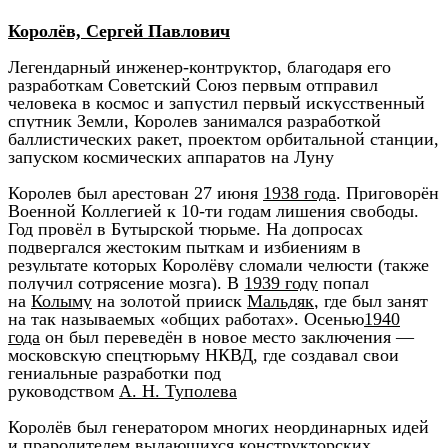
Королёв, Сергей Павлович
Легендарный инженер-контруктор, благодаря его
разработкам Советский Союз первым отправил
человека в космос и запустил первый искусственный
спутник Земли, Королев занимался разработкой
баллистических ракет, проектом орбитальной станции,
запуском космических аппаратов на Луну
Королев был арестован 27 июня
1938 года
. Приговорён
Военной Коллегией к 10-ти годам лишения свободы.
Год провёл в Бутырской тюрьме. На допросах
подвергался жестоким пыткам и избиениям в
результате которых Королёву сломали челюсти (также
получил сотрясение мозга). В
1939 году
попал
на
Колыму
на золотой прииск
Мальдяк
, где был занят
на так называемых «общих работах». Осенью
1940
года
он был переведён в новое место заключения —
московскую спецтюрьму НКВД, где создавал свои
гениальные разработки под
руководством
А. Н. Туполева
Королёв был генератором многих неординарных идей
и прародителем выдающихся конструкторских