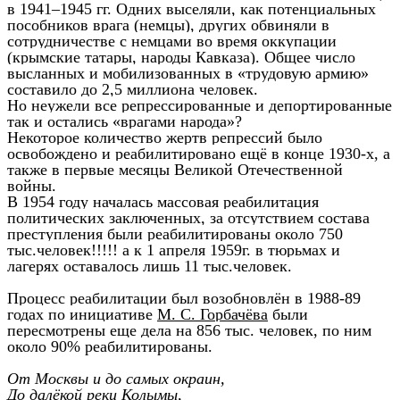
в 1941–1945 гг. Одних выселяли, как потенциальных
пособников врага (немцы), других обвиняли в
сотрудничестве с немцами во время оккупации
(крымские татары, народы Кавказа). Общее число
высланных и мобилизованных в «трудовую армию»
составило до 2,5 миллиона человек.
Но неужели все репрессированные и депортированные
так и остались «врагами народа»?
Некоторое количество жертв репрессий было
освобождено и реабилитировано ещё в конце 1930-х, а
также в первые месяцы Великой Отечественной
войны.
В 1954 году началась массовая реабилитация
политических заключенных, за отсутствием состава
преступления были реабилитированы около 750
тыс.человек!!!!! а к 1 апреля 1959г. в тюрьмах и
лагерях оставалось лишь 11 тыс.человек.
Процесс реабилитации был возобновлён в 1988-89
годах по инициативе
М. С. Горбачёва
были
пересмотрены еще дела на 856 тыс. человек, по ним
около 90% реабилитированы.
От Москвы и до самых окраин,
До далёкой реки Колымы,