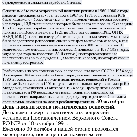
одновременном снижении заработной платы.
Основным объектом репрессивной политики режима в 1960-1980-е годы
явилось «диссидентство». За период с 1967 по 1971 год органами КГБ
было «выявлено» более трех тысяч группировок «политически вредного
характера», 13,5 тысяч членов которых были репрессированы. С середины
1950-х годов для борьбы с инакомыслием стала широко использоваться
психиатрия. Всего в период с 1921 по 1953 год органами ВЧК, ОГПУ,
НКВД, МВД (то есть во внесудебном порядке) по политическим мотивам
было подвергнуто репрессиям свыше четырех миллионов человек, в том
числе осуждены к высшей мере наказания около 800 тысяч человек. В
количественном отношении пик репрессий пришелся на 1937-1938 годы,
когда за два года по известной 58-й статье («контрреволюционные
преступления») были осуждены 1,3 миллиона человек, из которых свыше
половины расстреляно.
Реабилитация жертв политических репрессий началась в СССР в 1954 году.
В середине 1960-х эта работа была свернута и возобновилась лишь в конце
1980-х годов. День памяти жертв политических репрессий в России
впервые был отмечен в 1991 году в память о голодовке узников лагерей в
Мордовии, начавшейся 30 октября в 1974 году. Президентом России,
правительством РФ несколько лет назад приняты и выполняются
постановления, направленные на поддержку жертв репрессий, созданы
30 октября –
специальные комиссии по делам реабилитированных.
День памяти жертв политических репрессий.
День памяти жертв политических репрессий
установлен Постановлением Верховного Совета
РСФСР от 18 октября 1991.
Ежегодно 30 октября в нашей стране проводятся
мероприятия, посвященные памяти жертв