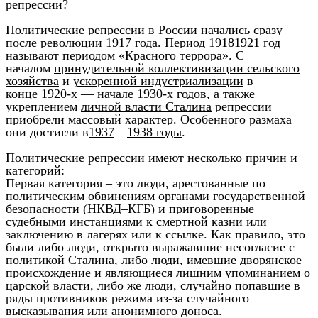
репрессии?
Политические репрессии в России начались сразу
после революции 1917 года. Период 19181921 год
называют периодом «Красного террора». С
началом
принудительной коллективизации сельского
хозяйства
и
ускоренной индустриализации
в
конце
1920
-х — начале 1930-х годов, а также
укреплением
личной власти Сталина
репрессии
приобрели массовый характер. Особенного размаха
они достигли в
1937
—
1938 годы
.
Политические репрессии имеют несколько причин и
категорий:
Первая категория – это люди, арестованные по
политическим обвинениям органами государственной
безопасности (НКВД–КГБ) и приговоренные
судебными инстанциями к смертной казни или
заключению в лагерях или к ссылке. Как правило, это
были либо люди, открыто выражавшие несогласие с
политикой Сталина, либо люди, имевшие дворянское
происхождение и являющиеся лишним упоминанием о
царской власти, либо же люди, случайно попавшие в
ряды противников режима из-за случайного
высказывания или анонимного доноса.