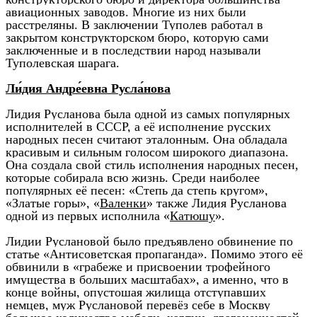
авиационных заводов. Многие из них были
расстреляны. В заключении Туполев работал в
закрытом конструкторском бюро, которую сами
заключенные и в последствии народ называли
Туполевская шарага.
Ли́дия Андре́евна Русла́нова
Лидия Русланова была одной из самых популярных
исполнителей в СССР, а её исполнение русских
народных песен считают эталонным. Она обладала
красивым и сильным голосом широкого диапазона.
Она создала свой стиль исполнения народных песен,
которые собирала всю жизнь. Среди наиболее
популярных её песен: «Степь да степь кругом»,
«Златые горы», «
Валенки
» также Лидия Русланова
одной из первых исполнила «
Катюшу
».
Лидии Руслановой было предъявлено обвинение по
статье «Антисоветская пропаганда». Помимо этого её
обвинили в «грабеже и присвоении трофейного
имущества в больших масштабах», а именно, что в
конце войны, опустошая жилища отступавших
немцев, муж Руслановой перевёз себе в Москву