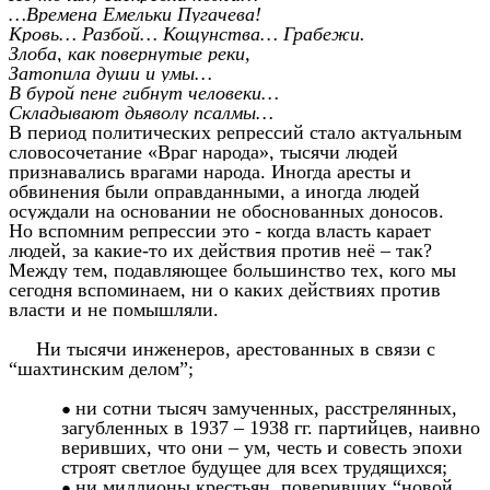
…Времена Емельки Пугачева!
Кровь… Разбой… Кощунства… Грабежи.
Злоба, как повернутые реки,
Затопила души и умы…
В бурой пене гибнут человеки…
Складывают дьяволу псалмы…
В период политических репрессий стало актуальным
словосочетание «Враг народа», тысячи людей
признавались врагами народа. Иногда аресты и
обвинения были оправданными, а иногда людей
осуждали на основании не обоснованных доносов.
Но вспомним репрессии это - когда власть карает
людей, за какие-то их действия против неё – так?
Между тем, подавляющее большинство тех, кого мы
сегодня вспоминаем, ни о каких действиях против
власти и не помышляли.
Ни тысячи инженеров, арестованных в связи с
“шахтинским делом”;
ни сотни тысяч замученных, расстрелянных,
загубленных в 1937 – 1938 гг. партийцев, наивно
веривших, что они – ум, честь и совесть эпохи
строят светлое будущее для всех трудящихся;
ни миллионы крестьян, поверивших “новой