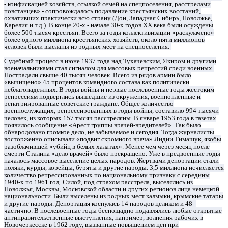
- конфискацией хозяйств, ссылкой семей на спецпоселения, расстрелами
повстанцев» - сопровождалось подавление крестьянских восстаний,
охвативших практически всю страну (Дон, Западная Сибирь, Поволжье,
Карелия и т.д.). В конце 20-х - начале 30-х годов ХХ века были осуждены
более 500 тысяч крестьян. Всего за годы коллективизации «раскулачено»
более одного миллиона крестьянских хозяйств, около пяти миллионов
человек были высланы из родных мест на спецпоселения.
Судебный процесс в июне 1937 года над Тухачевским, Якиром и другими
военачальниками стал сигналом для массовых репрессий среди военных.
Пострадали свыше 40 тысяч человек. Всего из рядов армии было
«вычищено» 45 процентов командного состава как политически
неблагонадежных. В годы войны и первые послевоенные годы жестоким
репрессиям подверглись вышедшие из окружения, военнопленные и
репатриированные советские граждане. Общее количество
военнослужащих, репрессированных в годы войны, составило 994 тысячи
человек, из которых 157 тысяч расстреляны. В январе 1953 года в газетах
появилось сообщение «Арест группы врачей-вредителей». Так было
обнародовано громкое дело, не забываемое и сегодня. Тогда журналисты
восторженно описывали «подвиг скромного врача» Лидии Тимашук, якобы
разоблачившей «убийц в белых халатах». Менее чем через месяц после
смерти Сталина «дело врачей» было прекращено. Уже в предвоенные годы
началось массовое выселение целых народов. Жертвами депортации стали
поляки, курды, корейцы, буряты и другие народы. 3,5 миллиона исчисляется
количество репрессированных по национальному признаку с середины
1940-х по 1961 год. Силой, под страхом расстрела, выселялись из
Поволжья, Москвы, Московской области и других регионов лица немецкой
национальности. Были выселены из родных мест калмыки, крымские татары
и другие народы. Депортация коснулась 14 народов целиком и 48 -
частично. В послевоенные годы беспощадно подавлялись любые открытые
антиправительственные выступления, например, волнения рабочих в
Новочеркесске в 1962 году, вызванные повышением цен при