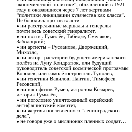
экономической политике”, объявленной в 1921
году и оказавшиеся через 7 лет жертвами
“политики ликвидации кулачества как класса”.
Не боролись против власти
ни расстрелянные маршалы и генералы –
почти весь советский генералитет,
ни поэты: Гумилёв, Табидзе, Смеляков,
Заболоцкий;
ни артисты – Русланова, Дворжецкий,
Михоэлс,
ни автор траектории будущего американского
полёта на Луну Кондратюк, или будущий
руководитель советской космической программы
Королёв, или самолётостроитель Туполев,
ни генетики Вавилов, Пантин, Тимофеев–
Ресовский,
ни наш физик Румер, астроном Козырев,
историк Гумилёв,
ни поголовно уничтоженный еврейский
антифашистский комитет,
ни жертвы послевоенного “ленинградского
дела”,
не говоря уже о миллионах пленных солдат…