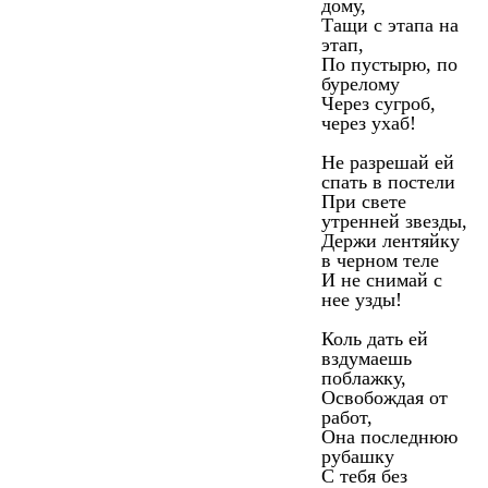
дому,
Тащи с этапа на
этап,
По пустырю, по
бурелому
Через сугроб,
через ухаб!
Не разрешай ей
спать в постели
При свете
утренней звезды,
Держи лентяйку
в черном теле
И не снимай с
нее узды!
Коль дать ей
вздумаешь
поблажку,
Освобождая от
работ,
Она последнюю
рубашку
С тебя без