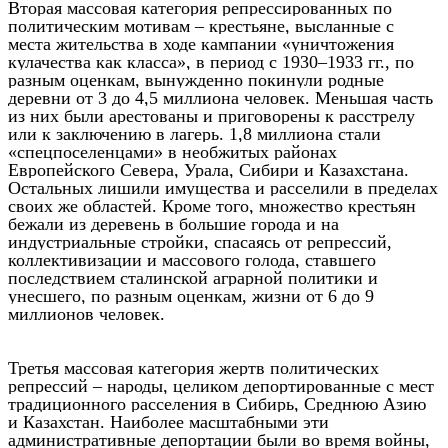
Вторая массовая категория репрессированных по
политическим мотивам – крестьяне, высланные с
места жительства в ходе кампании «уничтожения
кулачества как класса», в период с 1930–1933 гг., по
разным оценкам, вынужденно покинули родные
деревни от 3 до 4,5 миллиона человек. Меньшая часть
из них были арестованы и приговорены к расстрелу
или к заключению в лагерь. 1,8 миллиона стали
«спецпоселенцами» в необжитых районах
Европейского Севера, Урала, Сибири и Казахстана.
Остальных лишили имущества и расселили в пределах
своих же областей. Кроме того, множество крестьян
бежали из деревень в большие города и на
индустриальные стройки, спасаясь от репрессий,
коллективизации и массового голода, ставшего
последствием сталинской аграрной политики и
унесшего, по разным оценкам, жизни от 6 до 9
миллионов человек.
Третья массовая категория жертв политических
репрессий – народы, целиком депортированные с мест
традиционного расселения в Сибирь, Среднюю Азию
и Казахстан. Наиболее масштабными эти
административные депортации были во время войны,