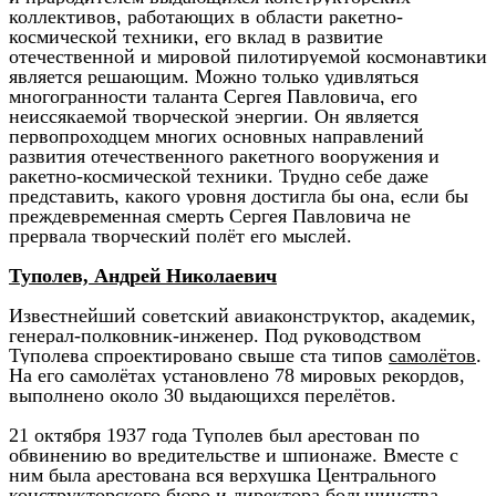
коллективов, работающих в области ракетно-
космической техники, его вклад в развитие
отечественной и мировой пилотируемой космонавтики
является решающим. Можно только удивляться
многогранности таланта Сергея Павловича, его
неиссякаемой творческой энергии. Он является
первопроходцем многих основных направлений
развития отечественного ракетного вооружения и
ракетно-космической техники. Трудно себе даже
представить, какого уровня достигла бы она, если бы
преждевременная смерть Сергея Павловича не
прервала творческий полёт его мыслей.
Туполев, Андрей Николаевич
Известнейший советский авиаконструктор, академик,
генерал-полковник-инженер. Под руководством
Туполева спроектировано свыше ста типов
самолётов
.
На его самолётах установлено 78 мировых рекордов,
выполнено около 30 выдающихся перелётов.
21 октября 1937 года Туполев был арестован по
обвинению во вредительстве и шпионаже. Вместе с
ним была арестована вся верхушка Центрального
конструкторского бюро и директора большинства