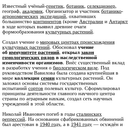
Известный учёный-
генетик
,
ботаник
,
селекционер
,
географ,
академик
. Организатор и участник
ботанико
-
агрономических
экспедиций
, охвативших
большинство
континентов
(кроме
Австралии
и
Антарк
в ходе которых выявил древние очаги
формообразования
культурных растений
.
Создал учение о
мировых центрах происхождения
культурных растений
. Обосновал
учение
об
иммунитете растений
,
открыл
закон
гомологических рядов
в наследственной
изменчивости организмов
. Внёс существенный вклад
в разработку учения о
биологическом виде
. Под
руководством Вавилова была создана крупнейшая в
мире
коллекция
семян
культурных растений. Он
заложил основы системы государственных
испытаний
сортов
полевых культур. Сформулировал
принципы деятельности главного научного центра
страны по аграрным наукам, создал сеть научных
учреждений в этой области.
Николай Иванович погиб в годы
сталинских
репрессий
. На основании сфабрикованных обвинений
был арестован в
1940 году
, а в
1941 году
— осуждён и