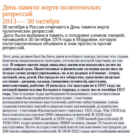
День памяти жертв политических
репрессий
2013 — 30 октября
30 октября в России отмечается День памяти жертв
политических репрессий.
Дата была выбрана в память о голодовке узников лагерей,
начавшейся 30 октября 1974 года в Мордовии, которую
политзаключенные объявили в знак протеста против
репрессий.
Этот день должен был бы быть днем всеобщего траура, потому что страна
пережила национальную трагедию, отголоски которой ощутимы до сих
пор.
В мирное время люди лишались жизни или изымались из нее на
длительный срок. Нравственные и физические мучения коснулись не
только самих репрессированных, но и их родных и близких - отцов,
матерей, жен, детей. Пострадало все общество, урон понесли целые
сословия - дворяне, казаки, священнослужители, крестьяне,
интеллигенция, рабочие. И началась эта трагедия не в 1937 году, на
которой пришелся пик Большого террора, а сразу после октября 1917
года.
Уже в первые годы пребывания большевиков у власти массовым
репрессиям были подвергнуты крестьяне - участники
антиправительственных выступлений, рабочие-забастовщики, члены
социалистических партий и анархистских организаций, духовенство,
матросы - участники Кронштадтского «мятежа» 1921 года. Уже 1918 год
был отмечен расстрелом 3000 священнослужителей. В 1928 году
состоялось свыше 500 казней, в 1930 году - 2500 казней (расстрелов). В
1938-1941 годах репрессировано 38900 человек, свыше 35 тысяч из них
расстреляны. Всего за годы советской власти так или иначе пострадало до
200 тысяч священнослужителей. В 1918-1922 годах жесточайшими мерами