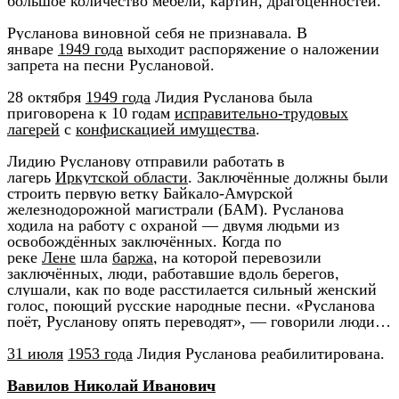
большое количество мебели, картин, драгоценностей.
Русланова виновной себя не признавала. В
январе
1949 года
выходит распоряжение о наложении
запрета на песни Руслановой.
28 октября
1949 года
Лидия Русланова была
приговорена к 10 годам
исправительно-трудовых
лагерей
с
конфискацией имущества
.
Лидию Русланову отправили работать в
лагерь
Иркутской области
. Заключённые должны были
строить первую ветку Байкало-Амурской
железнодорожной магистрали (БАМ). Русланова
ходила на работу с охраной — двумя людьми из
освобождённых заключённых. Когда по
реке
Лене
шла
баржа
, на которой перевозили
заключённых, люди, работавшие вдоль берегов,
слушали, как по воде расстилается сильный женский
голос, поющий русские народные песни. «Русланова
поёт, Русланову опять переводят», — говорили люди…
31 июля
1953 года
Лидия Русланова реабилитирована.
Вавилов Николай Иванович