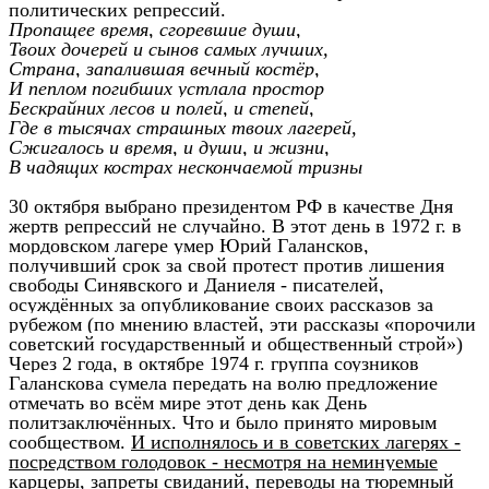
политических репрессий.
Пропащее время, сгоревшие души,
Твоих дочерей и сынов самых лучших,
Страна, запалившая вечный костёр,
И пеплом погибших устлала простор
Бескрайних лесов и полей, и степей,
Где в тысячах страшных твоих лагерей,
Сжигалось и время, и души, и жизни,
В чадящих кострах нескончаемой тризны
30 октября выбрано президентом РФ в качестве Дня
жертв репрессий не случайно. В этот день в 1972 г. в
мордовском лагере умер Юрий Галансков,
получивший срок за свой протест против лишения
свободы Синявского и Даниеля - писателей,
осуждённых за опубликование своих рассказов за
рубежом (по мнению властей, эти рассказы «порочили
советский государственный и общественный строй»)
Через 2 года, в октябре 1974 г. группа соузников
Галанскова сумела передать на волю предложение
отмечать во всём мире этот день как День
политзаключённых. Что и было принято мировым
сообществом.
И исполнялось и в советских лагерях -
посредством голодовок - несмотря на неминуемые
карцеры, запреты свиданий, переводы на тюремный