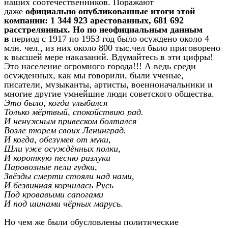
наших соотечественников. Поражают
даже
официально опубликованные итоги этой
компании: 1 344 923 арестованных, 681 692
расстрелянных. Но по неофициальным данным
в
период с 1917 по 1953 год было осуждено около 4
млн. чел., из них около 800 тыс.чел было приговорено
к высшей мере наказаний. Вдумайтесь в эти цифры!
Это население огромного города!!! А ведь среди
осужденных, как мы говорили, были ученые,
писатели, музыканты, артисты, военноначальники и
многие другие умнейшие люди советского общества.
Это было, когда улыбался
Только мёртвый, спокойствию рад.
И ненужным привеском болтался
Возле тюрем своих Ленинград.
И когда, обезумев от муки,
Шли уже осуждённых полки,
И короткую песню разлуки
Паровозные пели гудки,
Звёзды смерти стояли над нами,
И безвинная корчилась Русь
Под кровавыми сапогами
И под шинами чёрных марусь
.
Но чем же были обусловлены политические