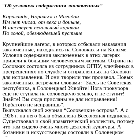
“
Об условиях содержания заключённых”
Караганда, Норильск и Магадан…
Им нет числа, от века и доныне,
И шествует печальный караван
По голой, обезлюдевшей пустыне
Крупнейшие лагеря, в которых отбывали наказания
заключённые, находились на Соловках и на Колыме.
Условия содержания заключённых в этих лагерях
привели к большим человеческим жертвам. Охрана на
Соловках состояла из сотрудников ОГПУ, уличённых в
прегрешениях по службе и отправленных на Соловки
для исправления. И они творили там произвол. Новых
заключённых встречали словами: “Здесь не Советская
республика, а Соловецкая! Усвойте! Нога прокурора
ещё не ступала на соловецкую землю, и не ступит!
Знайте! Вы сюда присланы не для исправления!
Горбатого не исправишь”.
Выпускался свой журнал “Соловецкие острова”. А с
1926 г. на него была объявлена Всесоюзная подписка.
Существовал и свой драматический коллектив, потому
что там сидело очень много деятелей культуры. А
ботаники и искусствоведы состояли в Соловецком