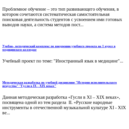
Проблемное обучение – это тип развивающего обучения, в
котором сочетаются систематическая самостоятельная
поисковая деятельность студентов с усвоением ими готовых
выводов науки, а система методов пост...
Учебно- методический комплекс по внедрению учебного проекта на 1 курсе в
медицинском колледже
Учебный проект по теме: "Иностранный язык в медицине"...
Методическая разработка по учебной дисциплине "История исполнительского
искусства" "Гусли в IX - XIX веках"
Данная методическая разработка «Гусли в ХI – ХIХ веках»,
посвящена одной из тем раздела II. «Русские народные
инструменты в отечественной музыкальной культуре ХI - ХIХ
ве...