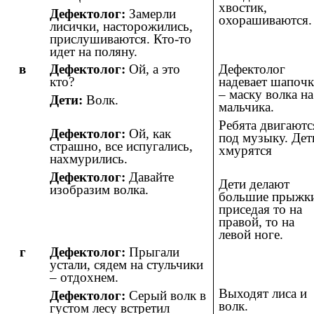
хвостик,
Дефектолог:
Замерли
охорашиваются.
лисички, насторожились,
прислушиваются. Кто-то
идет на поляну.
в
Дефектолог:
Ой, а это
Дефектолог
кто?
надевает шапоч
– маску волка на
Дети:
Волк.
мальчика.
Ребята двигаютс
Дефектолог:
Ой, как
под музыку. Дет
страшно, все испугались,
хмурятся
нахмурились.
Дефектолог:
Давайте
Дети делают
изобразим волка.
большие прыжк
приседая то на
правой, то на
левой ноге.
г
Дефектолог:
Прыгали
устали, сядем на стульчики
– отдохнем.
Выходят лиса и
Дефектолог:
Серый волк в
волк.
густом лесу встретил