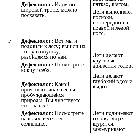
пятках, шагом.
Дефектолог:
Идем по
широкой тропе, можно
Дети выполняют
поскакать.
поскоки,
поочередно на
правой и левой
ноге.
г
Дефектолог:
Вот мы и
подошли к лесу; вышли на
лесную опушку,
Дети делают
разойдемся по ней.
круговые
Дефектолог:
Посмотрите
движения голов
вокруг себя.
Дети делают
глубокий вдох и
Дефектолог:
Какой
выдох.
приятный запах весны,
пробуждающейся
природы. Вы чувствуете
этот запах?
Дефектолог:
Посмотрите
Дети поднимают
на яркое весеннее
голову вверх,
солнышко.
щурятся,
зажмуривают