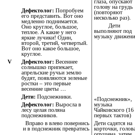
глаза, опускают
голову на грудь
Дефектолог:
Попробуем
(повторяют
его представить. Вот оно
несколько раз).
медленно поднимается.
Дети
Оно круглое, большое,
выполняют под
теплое. А какие у него
музыку движени
яркие лучики! Один,
второй, третий, четвертый.
Вот оно какое большое,
круглое.
V
Дефектолог:
Весеннее
солнышко припекает,
апрельские ручьи землю
будят, появляются зеленые
ростки – это первые
весенние цветы …
Дети:
Подснежники.
«Подснежник»,
музыка
Дефектолог:
Выросла в
Чайковского (16
лесу целая поляна
первых тактов)
подснежников.
Дети садятся на
Вправо в влево повернись
корточки, голов
и в подснежник превратись
опущена, затем