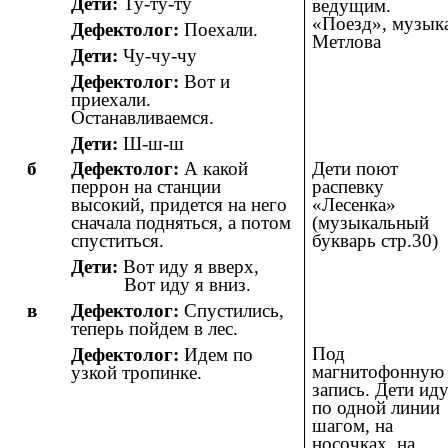
Дети:
Ту-ту-ту
ведущим.
«Поезд», музык
Дефектолог:
Поехали.
Метлова
Дети:
Чу-чу-чу
Дефектолог:
Вот и
приехали.
Останавливаемся.
Дети:
Ш-ш-ш
б
Дефектолог:
А какой
Дети поют
перрон на станции
распевку
высокий, придется на него
«Лесенка»
сначала подняться, а потом
(музыкальный
спуститься.
букварь стр.30)
Дети:
Вот иду я вверх,
Вот иду я вниз.
в
Дефектолог:
Спустились,
теперь пойдем в лес.
Под
Дефектолог:
Идем по
магнитофонную
узкой тропинке.
запись. Дети ид
по одной линии
шагом, на
носочках, на