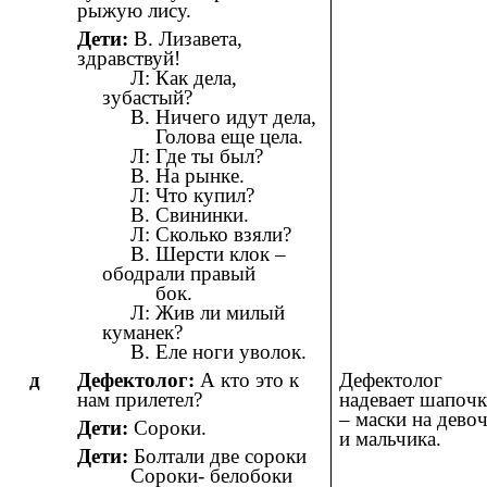
рыжую лису.
Дети:
В. Лизавета,
здравствуй!
Л: Как дела,
зубастый?
В. Ничего идут дела,
Голова еще цела.
Л: Где ты был?
В. На рынке.
Л: Что купил?
В. Свининки.
Л: Сколько взяли?
В. Шерсти клок –
ободрали правый
бок.
Л: Жив ли милый
куманек?
В. Еле ноги уволок.
д
Дефектолог:
А кто это к
Дефектолог
нам прилетел?
надевает шапоч
– маски на дево
Дети:
Сороки.
и мальчика.
Дети:
Болтали две сороки
Сороки- белобоки