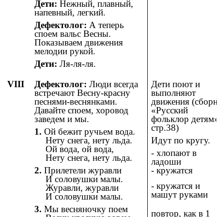
Дети:
Нежный, плавный,
напевный, легкий.
Дефектолог:
А теперь
споем вальс Весны.
Показываем движения
мелодии рукой.
Дети:
Ля-ля-ля.
VIII
Дефектолог:
Люди всегда
Дети поют и
встречают Весну-красну
выполняют
песнями-веснянками.
движения (сбор
Давайте споем, хоровод
«Русский
заведем и мы.
фольклор детям»
стр.38)
1.
Ой бежит ручьем вода.
Нету снега, нету льда.
Идут по кругу.
Ой вода, ой вода,
- хлопают в
Нету снега, нету льда.
ладоши
2.
Прилетели журавли
- кружатся
И соловушки малы.
- кружатся и
Журавли, журавли
машут руками
И соловушки малы.
3.
Мы весняночку поем
повтор, как в 1