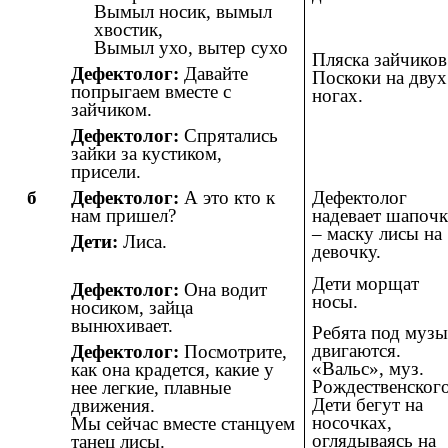
Вымыл носик, вымыл
хвостик,
Вымыл ухо, вытер сухо
Пляска зайчиков
Дефектолог:
Давайте
Поскоки на двух
попрыгаем вместе с
ногах.
зайчиком.
Дефектолог:
Спрятались
зайки за кустиком,
присели.
б
Дефектолог:
А это кто к
Дефектолог
нам пришел?
надевает шапоч
– маску лисы на
Дети:
Лиса.
девочку.
Дети морщат
Дефектолог:
Она водит
носы.
носиком, зайца
вынюхивает.
Ребята под муз
двигаются.
Дефектолог:
Посмотрите,
«Вальс», муз.
как она крадется, какие у
Рождественского
нее легкие, плавные
Дети бегут на
движения.
носочках,
Мы сейчас вместе станцуем
оглядываясь на
танец лисы.