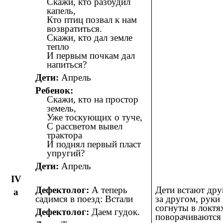
Скажи, кто разбудил
капель,
Кто птиц позвал к нам
возвратиться.
Скажи, кто дал земле
тепло
И первым почкам дал
напиться?
Дети:
Апрель
Ребенок:
Скажи, кто на простор
земель,
Уже тоскующих о туче,
С рассветом вывел
трактора
И поднял первый пласт
упругий?
Дети:
Апрель
IV
Дефектолог:
А теперь
Дети встают дру
а
садимся в поезд: Встали
за другом, руки
согнуты в локтя
Дефектолог:
Даем гудок.
поворачиваются 