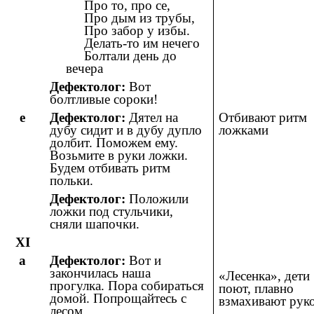
Про то, про се,
Про дым из трубы,
Про забор у избы.
Делать-то им нечего
Болтали день до
вечера
Дефектолог:
Вот
болтливые сороки!
е
Дефектолог:
Дятел на
Отбивают ритм
дубу сидит и в дубу дупло
ложками
долбит. Поможем ему.
Возьмите в руки ложки.
Будем отбивать ритм
польки.
Дефектолог:
Положили
ложки под стульчики,
сняли шапочки.
XI
а
Дефектолог:
Вот и
закончилась наша
«Лесенка», дети
прогулка. Пора собираться
поют, плавно
домой. Попрощайтесь с
взмахивают руко
лесом.