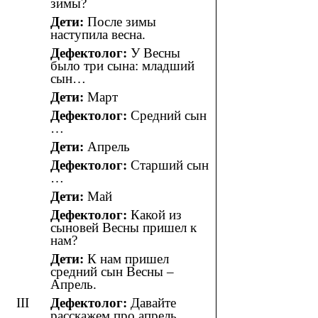
зимы?
Дети:
После зимы
наступила весна.
Дефектолог:
У Весны
было три сына: младший
сын…
Дети:
Март
Дефектолог:
Средний сын
…
Дети:
Апрель
Дефектолог:
Старший сын
…
Дети:
Май
Дефектолог:
Какой из
сыновей Весны пришел к
нам?
Дети:
К нам пришел
средний сын Весны –
Апрель.
III
Дефектолог:
Давайте
расскажем про апрель,