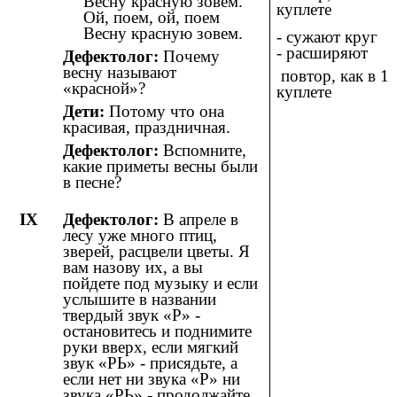
Весну красную зовем.
куплете
Ой, поем, ой, поем
Весну красную зовем.
- сужают круг
- расширяют
Дефектолог:
Почему
весну называют
повтор, как в 1
«красной»?
куплете
Дети:
Потому что она
красивая, праздничная.
Дефектолог:
Вспомните,
какие приметы весны были
в песне?
IX
Дефектолог:
В апреле в
лесу уже много птиц,
зверей, расцвели цветы. Я
вам назову их, а вы
пойдете под музыку и если
услышите в названии
твердый звук «Р» -
остановитесь и поднимите
руки вверх, если мягкий
звук «РЬ» - присядьте, а
если нет ни звука «Р» ни
звука «РЬ» - продолжайте