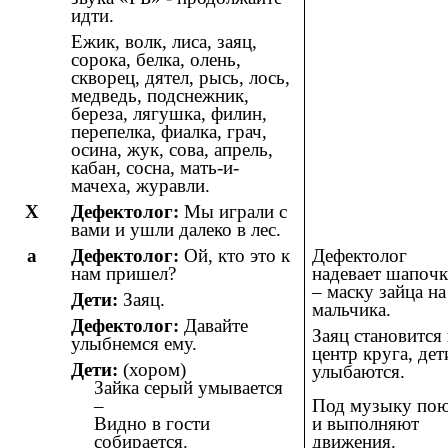
идти.
Ежик, волк, лиса, заяц,
сорока, белка, олень,
скворец, дятел, рысь, лось,
медведь, подснежник,
береза, лягушка, филин,
перепелка, фиалка, грач,
осина, жук, сова, апрель,
кабан, сосна, мать-и-
мачеха, журавли.
X
Дефектолог:
Мы играли с
вами и ушли далеко в лес.
а
Дефектолог:
Ой, кто это к
Дефектолог
нам пришел?
надевает шапоч
– маску зайца на
Дети:
Заяц.
мальчика.
Дефектолог:
Давайте
Заяц становится 
улыбнемся ему.
центр круга, дет
Дети:
(хором)
улыбаются.
Зайка серый умывается
–
Под музыку по
Видно в гости
и выполняют
собирается.
движения.