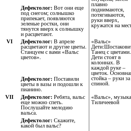
плавно
Дефектолог:
Вот они еще
поднимаются,
под снегом; солнышко
потягиваются,
припекает, появляются
руки вверх,
зеленые ростки, они
кружатся на мест
тянутся вверх к солнышку
и расцветают.
VI
Дефектолог:
В апреле
«Вальс»
расцветают и другие цветы.
Дети:Шостакови
Станцуем с вами «Вальс
Танец с цветами.
цветов».
Дети стоят в
колоннах. В
каждой руке –
цветок. Основна
стойка – руки за
Дефектолог:
Поставили
спиной.
цветы в вазы и подошли к
пианино.
VII
Дефектолог:
Ребята, вальс
«Вальс», музык
еще можно спеть.
Тиличеевой
Послушайте мелодию
вальса.
Дефектолог:
Скажите,
какой был вальс?