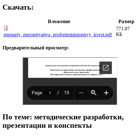
Скачать:
Вложение
Размер
771.87
КБ
stsenariy_meropriyatiya_proforientatsionnyy_kvest.pdf
Предварительный просмотр:
По теме: методические разработки,
презентации и конспекты