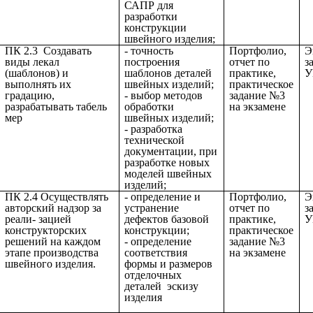
САПР для
разработки
конструкции
швейного изделия;
ПК 2.3 Создавать
- точность
Портфолио,
Э
виды лекал
построения
отчет по
з
(шаблонов) и
шаблонов деталей
практике,
У
выполнять их
швейных изделий;
практическое
градацию,
- выбор методов
задание №3
разрабатывать табель
обработки
на экзамене
мер
швейных изделий;
- разработка
технической
документации, при
разработке новых
моделей швейных
изделий;
ПК 2.4 Осуществлять
- определение и
Портфолио,
Э
авторский надзор за
устранение
отчет по
з
реали- зацией
дефектов базовой
практике,
У
конструкторских
конструкции;
практическое
решений на каждом
- определение
задание №3
этапе производства
соответствия
на экзамене
швейного изделия.
формы и размеров
отделочных
деталей эскизу
изделия