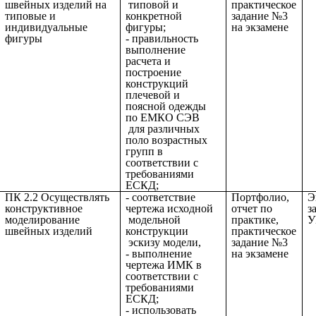
швейных изделий на
типовой и
практическое
типовые и
конкретной
задание №3
индивидуальные
фигуры;
на экзамене
фигуры
- правильность
выполнение
расчета и
построение
конструкций
плечевой и
поясной одежды
по ЕМКО СЭВ
для различных
поло возрастных
групп в
соответствии с
требованиями
ЕСКД;
ПК 2.2 Осуществлять
- соответствие
Портфолио,
Э
конструктивное
чертежа исходной
отчет по
з
моделирование
модельной
практике,
У
швейных изделий
конструкции
практическое
эскизу модели,
задание №3
- выполнение
на экзамене
чертежа ИМК в
соответствии с
требованиями
ЕСКД;
- использовать