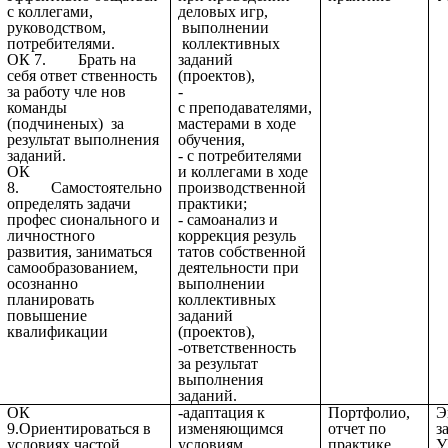
с коллегами,
деловых игр,
руководством,
выполнении
потребителями.
коллективных
ОК 7. Брать на
заданий
себя ответ ственность
(проектов),
за работу чле нов
-
команды
с
преподавателями,
(подчиненых) за
мастерами в ходе
результат выполнения
обучения,
заданий.
- с потребителями
ОК
и коллегами в ходе
8. Самостоятельно
производственной
определять задачи
практики;
профес сионального и
- самоанализ и
личностного
коррекция резуль
развития, заниматься
татов собственной
самообразованием,
деятельности при
осознанно
выполнении
планировать
коллективных
повышение
заданий
квалификации
(проектов),
-ответственность
за результат
выполнения
заданий.
ОК
-адаптация к
Портфолио,
Э
9.Ориентироваться в
изменяющимся
отчет по
з
условиях частой
условиям
практике
У