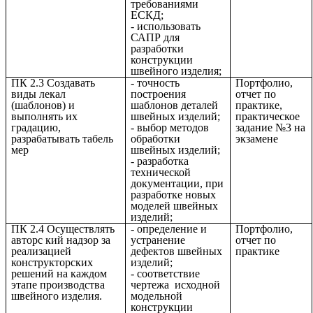
требованиями
ЕСКД;
- использовать
САПР для
разработки
конструкции
швейного изделия;
ПК 2.3 Создавать
- точность
Портфолио,
виды лекал
построения
отчет по
(шаблонов) и
шаблонов деталей
практике,
выполнять их
швейных изделий;
практическое
градацию,
- выбор методов
задание №3 на
разрабатывать табель
обработки
экзамене
мер
швейных изделий;
- разработка
технической
документации, при
разработке новых
моделей швейных
изделий;
ПК 2.4 Осуществлять
- определение и
Портфолио,
авторс кий надзор за
устранение
отчет по
реализацией
дефектов швейных
практике
конструкторских
изделий;
решений на каждом
- соответствие
этапе производства
чертежа исходной
швейного изделия.
модельной
конструкции