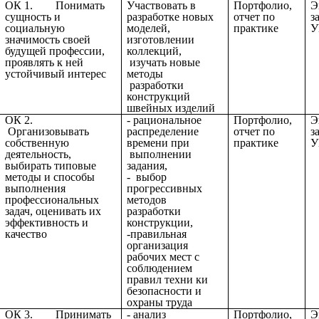
ОК 1. Понимать
Участвовать в
Портфолио,
Э
сущность и
разработке новых
отчет по
з
социальную
моделей,
практике
У
значимость своей
изготовлении
будущей профессии,
коллекций,
проявлять к ней
изучать новые
устойчивый интерес
методы
разработки
конструкций
швейных изделий
ОК 2.
- рациональное
Портфолио,
Э
Организовывать
распределение
отчет по
з
собственную
времени при
практике
У
деятельность,
выполнении
выбирать типовые
задания,
методы и способы
- выбор
выполнения
прогрессивных
профессиональных
методов
задач, оценивать их
разработки
эффективность и
конструкции,
качество
-правильная
организация
рабочих мест с
соблюдением
правил техни ки
безопасности и
охраны труда
ОК 3. Принимать
- анализ
Портфолио,
Э