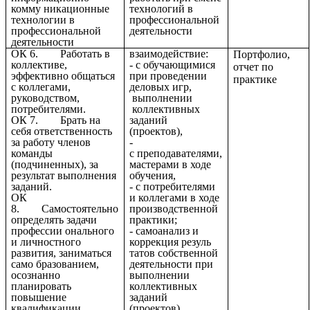
комму никационные
технологий в
технологии в
профессиональной
профессиональной
деятельности
деятельности
ОК 6. Работать в
взаимодействие:
Портфолио,
коллективе,
- с обучающимися
отчет по
эффективно общаться
при проведении
практике
с коллегами,
деловых игр,
руководством,
выполнении
потребителями.
коллективных
ОК 7. Брать на
заданий
себя ответственность
(проектов),
за работу членов
-
команды
с
преподавателями,
(подчиненных), за
мастерами в ходе
результат выполнения
обучения,
заданий.
- с потребителями
ОК
и коллегами в ходе
8. Самостоятельно
производственной
определять задачи
практики;
профессии онального
- самоанализ и
и личностного
коррекция резуль
развития, заниматься
татов собственной
само бразованием,
деятельности при
осознанно
выполнении
планировать
коллективных
повышение
заданий
квалификации.
(проектов),