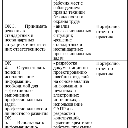
рабочих мест с
соблюдением
правил техники
безопасности и
охраны труда
ОК 3. Принимать
- анализ
Портфолио,
решения в
профессиональных
отчет по
стандартных и
ситуаций;
практике
нестандартных
-решение
ситуациях и нести за
стандартных и
них ответственность
нестандартных
профессиональных
задач
ОК
- разработка
Портфолио,
4. Осуществлять
документации по
отчет по
поиск и
проектированию
практике
использование
швейных изделий
информации,
на основе анализа
необходимой для
информации в
эффективного
печатных и
выполнения
электронных
профессиональных
источниках, -
задач,
использование
профессионального и
САПР для
личностного развития
разработки
ОК
конструкций,
5. Использовать
- умение креативно
информационно-
работать при смене