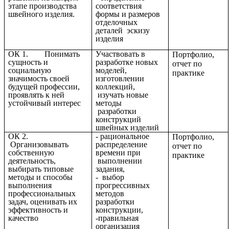
этапе производства
соответствия
швейного изделия.
формы и размеров
отделочных
деталей эскизу
изделия
ОК 1. Понимать
Участвовать в
Портфолио,
сущность и
разработке новых
отчет по
социальную
моделей,
практике
значимость своей
изготовлении
будущей профессии,
коллекций,
проявлять к ней
изучать новые
устойчивый интерес
методы
разработки
конструкций
швейных изделий
ОК 2.
- рациональное
Портфолио,
Организовывать
распределение
отчет по
собственную
времени при
практике
деятельность,
выполнении
выбирать типовые
задания,
методы и способы
- выбор
выполнения
прогрессивных
профессиональных
методов
задач, оценивать их
разработки
эффективность и
конструкции,
качество
-правильная
организация