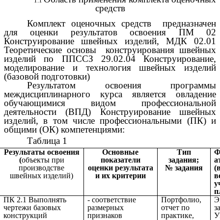
средств
Комплект оценочных средств предназначен
для оценки результатов освоения ПМ 02
Конструирование швейных изделий, МДК 02.01
Теоретические основы конструирования швейных
изделий по ППССЗ 29.02.04 Конструирование,
моделирование и технология швейных изделий
(базовой подготовки)
Результатом освоения программы
междисциплинарного курса является овладение
обучающимися видом профессиональной
деятельности (ВПД) Конструирование швейных
изделий, в том числе профессиональными (ПК) и
общими (ОК) компетенциями:
Таблица 1
Результаты освоения
Основные
Тип
Ф
(
объекты при
показатели
задания;
а
производстве
оценки результата
№ задания
(
швейных изделий)
и их критерии
в
у
п
ПК 2.1 Выполнять
- соответствие
Портфолио,
Э
чертежи базовых
размерных
отчет по
з
конструкций
признаков
практике,
У