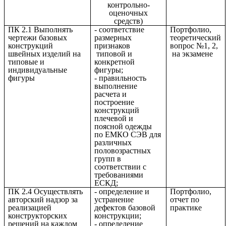
контрольно-
оценочных
средств)
ПК 2.1 Выполнять
- соответствие
Портфолио,
чертежи базовых
размерных
теоретический
конструкций
признаков
вопрос №1, 2,
швейных изделий на
типовой и
на экзамене
типовые и
конкретной
индивидуальные
фигуры;
фигуры
- правильность
выполнение
расчета и
построение
конструкций
плечевой и
поясной одежды
по ЕМКО СЭВ для
различных
половозрастных
групп в
соответствии с
требованиями
ЕСКД;
ПК 2.4 Осуществлять
- определение и
Портфолио,
авторский надзор за
устранение
отчет по
реализацией
дефектов базовой
практике
конструкторских
конструкции;
решений на каждом
- определение