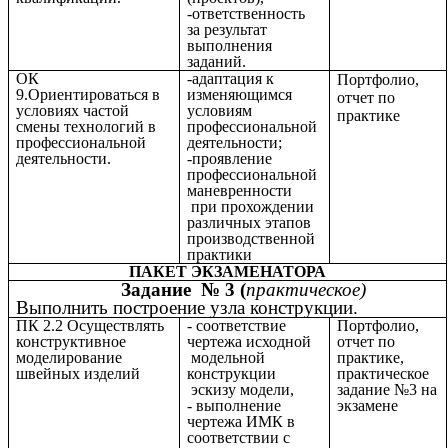
-ответственность
за результат
выполнения
заданий.
ОК
-адаптация к
Портфолио,
9.Ориентироваться в
изменяющимся
отчет по
условиях частой
условиям
практике
смены технологий в
профессиональной
профессиональной
деятельности;
деятельности.
-проявление
профессиональной
маневренности
при прохождении
различных этапов
производственной
практики
ПАКЕТ ЭКЗАМЕНАТОРА
Задание № 3 (
практическое)
Выполнить построение узла конструкции.
ПК 2.2 Осуществлять
- соответствие
Портфолио,
конструктивное
чертежа исходной
отчет по
моделирование
модельной
практике,
швейных изделий
конструкции
практическое
эскизу модели,
задание №3 на
- выполнение
экзамене
чертежа ИМК в
соответствии с