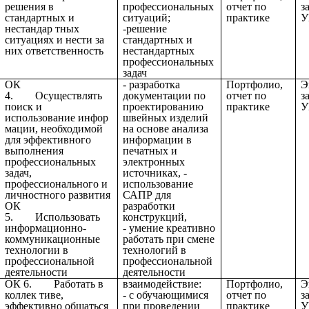
решения в
профессиональных
отчет по
з
стандартных и
ситуаций;
практике
У
нестандар тных
-решение
ситуациях и нести за
стандартных и
них ответственность
нестандартных
профессиональных
задач
ОК
- разработка
Портфолио,
Э
4. Осуществлять
документации по
отчет по
з
поиск и
проектированию
практике
У
использование инфор
швейных изделий
мации, необходимой
на основе анализа
для эффективного
информации в
выполнения
печатных и
профессиональных
электронных
задач,
источниках, -
профессионального и
использование
личностного развития
САПР для
ОК
разработки
5. Использовать
конструкций,
информационно-
- умение креативно
коммуникационные
работать при смене
технологии в
технологий в
профессиональной
профессиональной
деятельности
деятельности
ОК 6. Работать в
взаимодействие:
Портфолио,
Э
коллек тиве,
- с обучающимися
отчет по
з
эффективно общаться
при проведении
практике
У