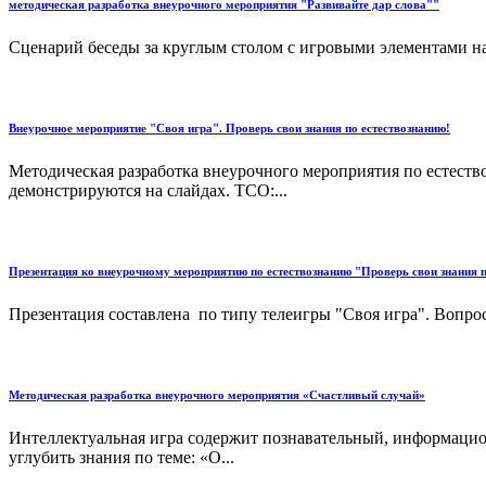
методическая разработка внеурочного мероприятия "Развивайте дар слова""
Сценарий беседы за круглым столом с игровыми элементами на 
Внеурочное мероприятие "Своя игра". Проверь свои знания по естествознанию!
Методическая разработка внеурочного мероприятия по естеств
демонстрируются на слайдах. ТСО:...
Презентация ко внеурочному мероприятию по естествознанию "Проверь свои знания п
Презентация составлена по типу телеигры "Своя игра". Вопрос
Методическая разработка внеурочного мероприятия «Счастливый случай»
Интеллектуальная игра содержит познавательный, информацио
углубить знания по теме: «О...