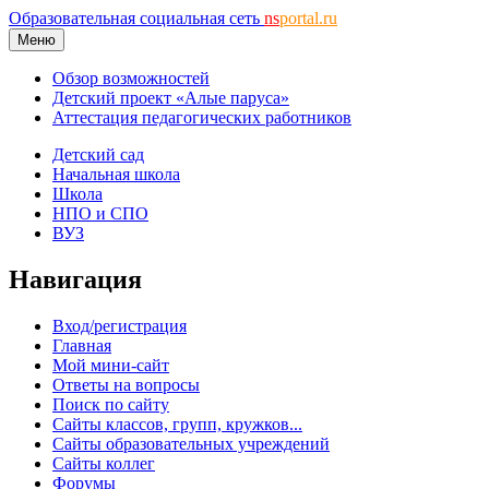
Образовательная социальная сеть
ns
portal.ru
Меню
Обзор возможностей
Детский проект «Алые паруса»
Аттестация педагогических работников
Детский сад
Начальная школа
Школа
НПО и СПО
ВУЗ
Навигация
Вход/регистрация
Главная
Мой мини-сайт
Ответы на вопросы
Поиск по сайту
Сайты классов, групп, кружков...
Сайты образовательных учреждений
Сайты коллег
Форумы