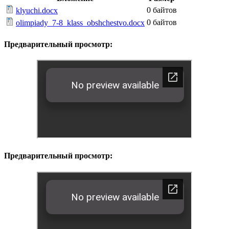
0 байтов
klyuchi.docx
0 байтов
olimpiady_7-8_klass_obshchestvo.docx
Предварительный просмотр:
Предварительный просмотр: