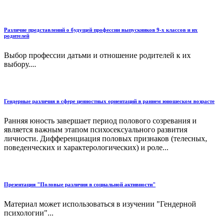
Различие представлений о будущей профессии выпускников 9-х классов и их
родителей
Выбор профессии датьми и отношение родителей к их
выбору....
Гендерные различия в сфере ценностных ориентаций в раннем юношеском возрасте
Ранняя юность завершает период полового созревания и
является важным этапом психосексуального развития
личности. Дифференциация половых признаков (телесных,
поведенческих и характерологических) и роле...
Презентация "Половые различия в социальной активности"
Материал может использоваться в изучении "Гендерной
психологии"...