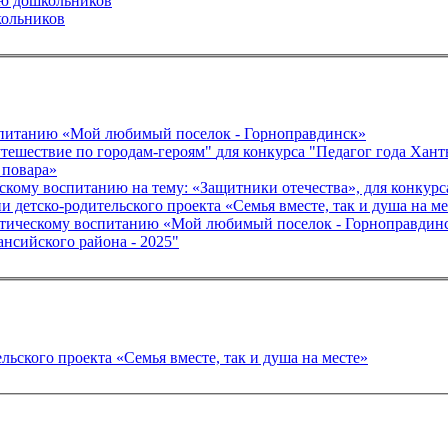
ию дошкольников
кольников
оспитанию «Мой любимый поселок - Горноправдинск»
Конспект занятия по патриотическому воспитанию "Путешествие по городам-г
 повара»
Конспект образовательной деятельности по патриотическому воспитани
детско-родительского проекта «Семья вместе, так и душа на ме
риотическому воспитанию «Мой любимый поселок - Горноправдин
ансийского района - 2025"
ьского проекта «Семья вместе, так и душа на месте»