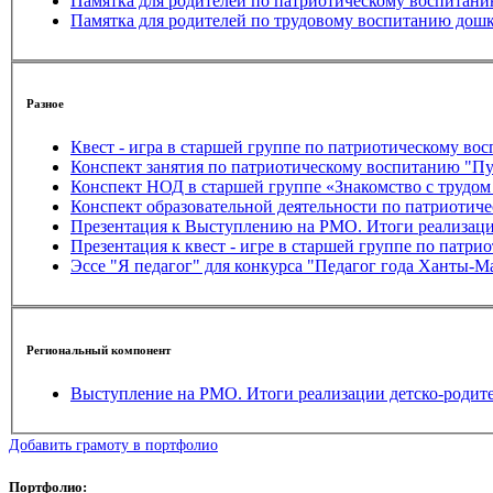
Памятка для родителей по патриотическому воспитан
Памятка для родителей по трудовому воспитанию дош
Разное
Квест - игра в старшей группе по патриотическому в
Конспект НОД в старшей группе «Знакомство с трудом
Презентация к Выступлению на РМО. Итоги реализации 
Презентация к квест - игре в старшей группе по пат
Эссе "Я педагог" для конкурса "Педагог года Ханты-М
Региональный компонент
Выступление на РМО. Итоги реализации детско-родител
Добавить грамоту в портфолио
Портфолио: