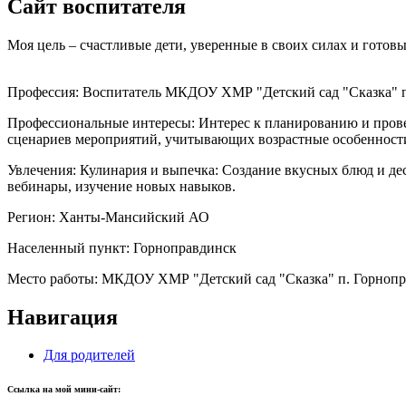
Сайт воспитателя
Моя цель – счастливые дети, уверенные в своих силах и готов
Профессия:
Воспитатель МКДОУ ХМР "Детский сад "Сказка" п
Профессиональные интересы:
Интерес к планированию и провед
сценариев мероприятий, учитывающих возрастные особенности
Увлечения:
Кулинария и выпечка: Создание вкусных блюд и дес
вебинары, изучение новых навыков.
Регион:
Ханты-Мансийский АО
Населенный пункт:
Горноправдинск
Место работы:
МКДОУ ХМР "Детский сад "Сказка" п. Горнопр
Навигация
Для родителей
Ссылка на мой мини-сайт: