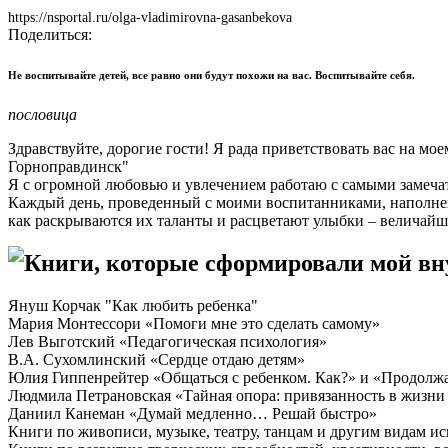
https://nsportal.ru/olga-vladimirovna-gasanbekova
Поделиться:
Не воспитывайте детей, все равно они будут похожи на вас. Воспитывайте себя.
пословица
Здравствуйте, дорогие гости! Я рада приветствовать вас на м
Горноправдинск"
Я с огромной любовью и увлечением работаю с самыми замечате
Каждый день, проведенный с моими воспитанниками, наполнен
как раскрываются их таланты и расцветают улыбки – величайша
Книги, которые сформировали мой в
Януш Корчак "Как любить ребенка"
Мария Монтессори «Помоги мне это сделать самому»
Лев Выготский «Педагогическая психология»
В.А. Сухомлинский «Сердце отдаю детям»
Юлия Гиппенрейтер «Общаться с ребенком. Как?» и «Продолжа
Людмила Петрановская «Тайная опора: привязанность в жизни
Даниил Канеман «Думай медленно… Решай быстро»
Книги по живописи, музыке, театру, танцам и другим видам ис