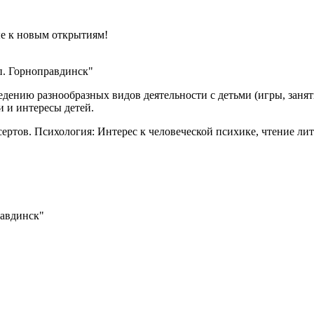
ые к новым открытиям!
. Горноправдинск"
ению разнообразных видов деятельности с детьми (игры, занятия
 и интересы детей.
ертов. Психология: Интерес к человеческой психике, чтение ли
авдинск"