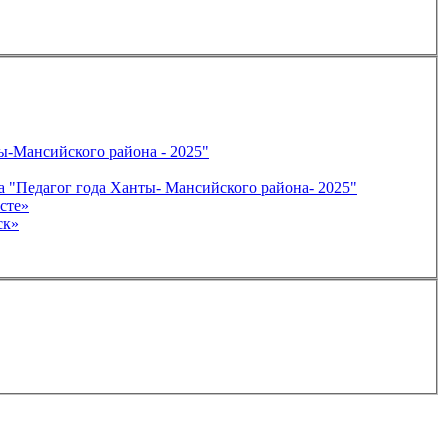
ероям" для конкурса "Педагог года Ханты-Мансийского района - 2025"
ю на тему: «Защитники отечества», для конкурса "Педагог года Ханты- Мансийского района- 2025"
сте»
ск»