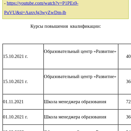
-
https://youtube.com/watch?v=P1PEs9-
PuVU&si=AaxvJg3wyZwDm-lb
Курсы повышения квалификации:
Образовательный центр «Развитие»
15.10.2021 г.
40
Образовательный центр «Развитие»
15.10.2021 г.
36
01.11.2021
Школа менеджера образования
72
01.10.2021 г.
Школа менеджера образования
36