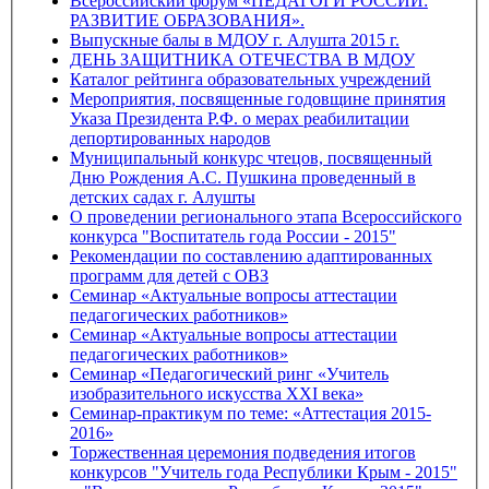
Всероссийский форум «ПЕДАГОГИ РОССИИ:
РАЗВИТИЕ ОБРАЗОВАНИЯ».
Выпускные балы в МДОУ г. Алушта 2015 г.
ДЕНЬ ЗАЩИТНИКА ОТЕЧЕСТВА В МДОУ
Каталог рейтинга образовательных учреждений
Мероприятия, посвященные годовщине принятия
Указа Президента Р.Ф. о мерах реабилитации
депортированных народов
Муниципальный конкурс чтецов, посвященный
Дню Рождения А.С. Пушкина проведенный в
детских садах г. Алушты
О проведении регионального этапа Всероссийского
конкурса "Воспитатель года России - 2015"
Рекомендации по составлению адаптированных
программ для детей с ОВЗ
Семинар «Актуальные вопросы аттестации
педагогических работников»
Семинар «Актуальные вопросы аттестации
педагогических работников»
Семинар «Педагогический ринг «Учитель
изобразительного искусства XXI века»
Семинар-практикум по теме: «Аттестация 2015-
2016»
Торжественная церемония подведения итогов
конкурсов "Учитель года Республики Крым - 2015"