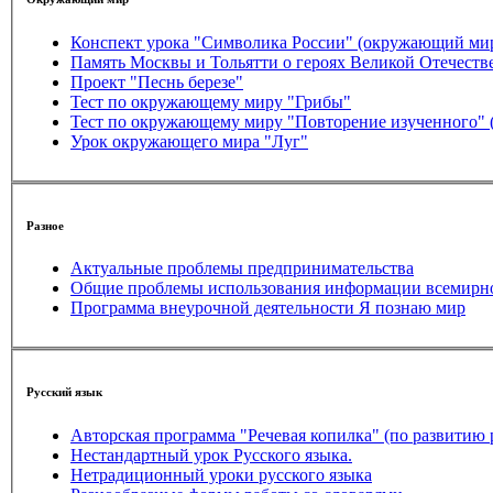
Конспект урока "Символика России" (окружающий м
Память Москвы и Тольятти о героях Великой Отечеств
Проект "Песнь березе"
Тест по окружающему миру "Грибы"
Тест по окружающему миру "Повторение изученного" 
Урок окружающего мира "Луг"
Разное
Актуальные проблемы предпринимательства
Общие проблемы использования информации всемирно
Программа внеурочной деятельности Я познаю мир
Русский язык
Авторская программа "Речевая копилка" (по развитию 
Нестандартный урок Русского языка.
Нетрадиционный уроки русского языка