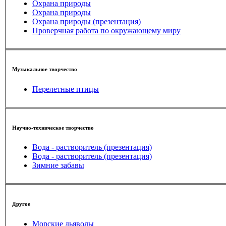
Охрана природы
Охрана природы
Охрана природы (презентация)
Проверчная работа по окружающему миру
Музыкальное творчество
Перелетные птицы
Научно-техническое творчество
Вода - растворитель (презентация)
Вода - растворитель (презентация)
Зимние забавы
Другое
Морские дьяволы