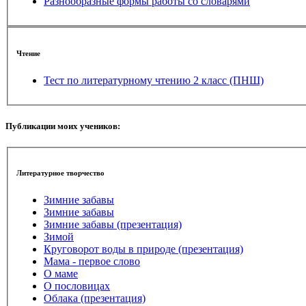
Разнообразные формы работы со словарями
Чтение
Тест по литературному чтению 2 класс (ПНШ)
Публикации моих учеников:
Литературное творчество
Зимние забавы
Зимние забавы
Зимние забавы (презентация)
Зимой
Круговорот воды в природе (презентация)
Мама - первое слово
О маме
О пословицах
Облака (презентация)