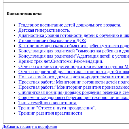
Психологические науки
Гендерное воспитание детей дошкольного возраста.
Детская гиперактивность.
Диагностика уровня гот
Инклюзивное образование в ДОУ.
Как при помощи сказки объяснить ребенку,что его роди
Консультация для родителей "самооценка ребенка в до
Консультация для родителей"Адаптация детей к условия
Кризис трех лет.Симптомы.Рекомендации.
Отчет о готовности детей подготовительной группы 
Отчет о первичной диагностике готовности детей к шк
Польза семейного досуга в детско-родительских отнош
Проектная работа: Мо
Проектная работа:"Мониторинг развития произвольнос
Сиблинговая позиция (порядок рождения ребенка в сем
Современные здоровьесберегающие технологии психол
Типы семейного воспитания.
Тренинг "Стресс и пути преодоления".
Тренинг развития креативности
Добавить грамоту в портфолио