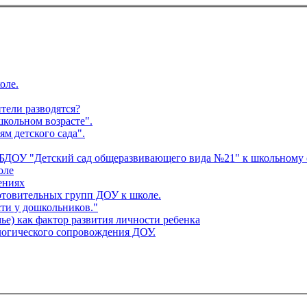
овности детей к обучению в школе.
тели разводятся?
школьном возрасте".
м детского сада".
МБДОУ "Детский сад общеразвивающего вида №21" к школьному
оле
ениях
ниторинг готовности детей подготовительных групп ДОУ к школе.
ти у дошкольников."
ье) как фактор развития личности ребенка
огического сопровождения ДОУ.