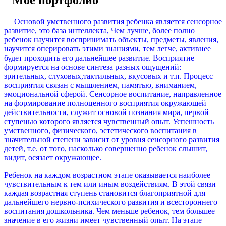
Моё портфолио
Основой умственного развития ребенка является сенсорное
развитие, это база интеллекта, Чем лучше, более полно
ребенок научится воспринимать объекты, предметы, явления,
научится оперировать этими знаниями, тем легче, активнее
будет проходить его дальнейшее развитие. Восприятие
формируется на основе синтеза разных ощущений:
зрительных, слуховых,тактильных, вкусовых и т.п. Процесс
восприятия связан с мышлением, памятью, вниманием,
эмоциональной сферой. Сенсорное воспитание, направленное
на формирование полноценного восприятия окружающей
действительности, служит основой познания мира, первой
ступенью которого является чувственный опыт. Успешность
умственного, физического, эстетического воспитания в
значительной степени зависит от уровня сенсорного развития
детей, т.е. от того, насколько совершенно ребенок слышит,
видит, осязает окружающее.
Ребенок на каждом возрастном этапе оказывается наиболее
чувствительным к тем или иным воздействиям. В этой связи
каждая возрастная ступень становится благоприятной для
дальнейшего нервно-психического развития и всестороннего
воспитания дошкольника. Чем меньше ребенок, тем большее
значение в его жизни имеет чувственный опыт. На этапе