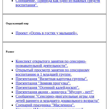
Сообщение."Природа как одно из важных средств
воспитания".
Окружающий мир
Проект «Осень в гостях у малышей».
Разное
Конспект открытого занятия по сенсорно-
познавательной деятельности".
Открытый просмотр занятия по сенсорному
воспитанию в 1 младшей группе.
Презентация "Визитная карточка группы".
Презентация "Зимняя прогулка".
Презентация "Осенний калейдоскоп".
Презентация акции - конкурса "Мусору - нет!"
Сообщение "Сенсорно-двигательные игры для
детей раннего и младшего дошкольного возраста"
Сценарий праздника "Масленица".