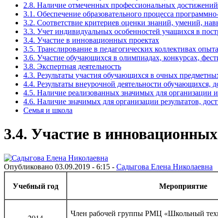
2.8. Наличие отмеченных профессиональных достижений
3.1. Обеспечение образовательного процесса программн
3.2. Соответствие критериев оценки знаний, умений, н
3.3. Учет индивидуальных особенностей учащихся в пост
3.4. Участие в инновационных проектах
3.5. Транслирование в педагогических коллективах опыт
3.6. Участие обучающихся в олимпиадах, конкурсах, фес
3.8. Экспертная деятельность
4.3. Результаты участия обучающихся в очных предметн
4.4. Результаты внеурочной деятельности обучающихся, 
4.5. Наличие реализованных значимых для организации 
4.6. Наличие значимых для организации результатов, до
Семья и школа
3.4. Участие в инновационных
Опубликовано 03.09.2019 - 6:15 -
Садыгова Елена Николаевна
Учебный год
Мероприятие
Член рабочей группы РМЦ «Школьный техн
2014