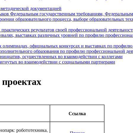
о-методической документацией
авыков Федеральным государственным требованиям, Федеральным
роении образовательного процесса, выборе образовательных тех
а практических результатов своей профессиональной деятельност
тивалях, выставках различных уровней по профилю профессиона
ых олимпиадах, официальных конкурсах и выставках по профилю
дополнительного образования по профилю профессиональной дея
инициатив, осуществленных во взаимодействии с коллегами
стигнутых во взаимодействии с социальными партнерами
 проектах
Ссылка
опарк: робототехника,
Приказ