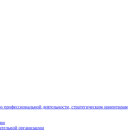
ю профессиональной деятельности, стратегическим ориентирам
ции
вательной организации