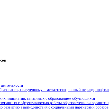
ссов
 деятельности
образования, полученному в межаттестационный период, профил
ских инициатив, связанных с образованием обучающихся
 связанных с эффективностью работы образовательной организа
 по развитию взаимодействия с социальными партнерами образо