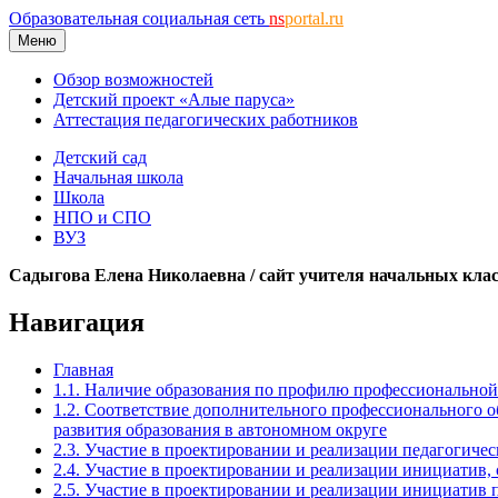
Образовательная социальная сеть
ns
portal.ru
Меню
Обзор возможностей
Детский проект «Алые паруса»
Аттестация педагогических работников
Детский сад
Начальная школа
Школа
НПО и СПО
ВУЗ
Садыгова Елена Николаевна / сайт учителя начальных кла
Навигация
Главная
1.1. Наличие образования по профилю профессиональной
1.2. Соответствие дополнительного профессионального 
развития образования в автономном округе
2.3. Участие в проектировании и реализации педагогиче
2.4. Участие в проектировании и реализации инициатив,
2.5. Участие в проектировании и реализации инициатив