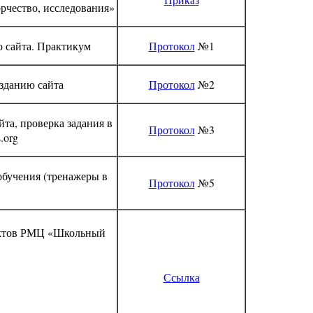
рчество, исследования»
о сайта. Практикум
Протокол
№1
зданию сайта
Протокол
№2
та, проверка задания в
Протокол
№3
.org
обучения (тренажеры в
Протокол
№5
уктов РМЦ «Школьный
Ссылка