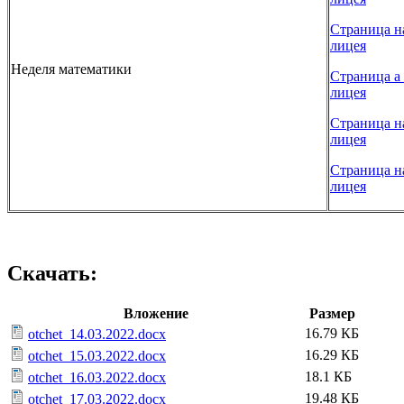
Страница н
лицея
Неделя математики
Страница а 
лицея
Страница н
лицея
Страница н
лицея
Скачать:
Вложение
Размер
16.79 КБ
otchet_14.03.2022.docx
16.29 КБ
otchet_15.03.2022.docx
18.1 КБ
otchet_16.03.2022.docx
19.48 КБ
otchet_17.03.2022.docx