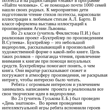
поэтесса и на радиостанции «Маяк» в программе
«Найти человека». С ее помощью почти 1000 семей
нашли своих родных. К мероприятию дети
подготовили чтение стихов поэтессы, нарисовали
иллюстрации к любимым стихам А.Л. Барто. В
классе оформлена выставка иллюстраций к
произведениям Агнии Львовны.
Во 2з классе (учитель Феклистова П.И.) был
реализован проект «Буктрейлер по произведениям
В.Сутеева». Буктрейлер – это небольшой
видеоролик, рассказывающий в произвольной
художественной форме о какой-либо книге. Цель
таких роликов – пропаганда чтения, привлечение
внимания к книгам при помощи визуальных
средств. Буктрейлеры помогают понять, о чем
книга. Они вкратце рассказывают сюжет и
погружают в атмосферу произведения, не раскрывая
интригу, чтобы интересно было читать.
Ребята с огромным интересом и увлечением
занимались написанием проекта и реализовали все
свои творческие идеи в видеоролике.
Во 2л (учитель Гуськова Е.Б.) был проведен
«День знатоков». Во время проведения
интеллектуальной игры ребята вспомнили героев