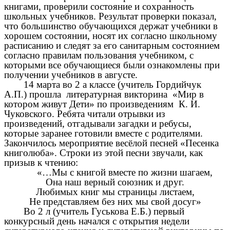
книгами, проверили состояние и сохранность
школьных учебников. Результат проверки показал,
что большинство обучающихся держат учебники в
хорошем состоянии, носят их согласно школьному
расписанию и следят за его санитарным состоянием
согласно правилам пользования учебником, с
которыми все обучающиеся были ознакомлены при
получении учебников в августе.
14 марта во 2 а классе (учитель Гордийчук
А.П.) прошла литературная викторина «Мир в
котором живут Дети» по произведениям К. И.
Чуковского. Ребята читали отрывки из
произведений, отгадывали загадки и ребусы,
которые заранее готовили вместе с родителями.
Закончилось мероприятие весёлой песней «Песенка
книголюба».
Строки из этой песни звучали, как
призыв к чтению:
«…Мы с книгой вместе по жизни шагаем,
Она наш верный союзник и друг.
Любимых книг мы страницы листаем,
Не представляем без них мы свой досуг»
Во 2 л (учитель Гуськова Е.Б.) первый
конкурсный день начался с открытия недели