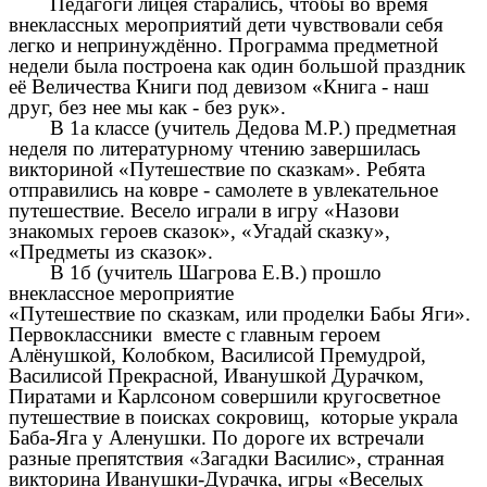
Педагоги лицея старались, чтобы во время
внеклассных мероприятий дети чувствовали себя
легко и непринуждённо. Программа предметной
недели была построена как один большой праздник
её Величества Книги под девизом «Книга - наш
друг, без нее мы как - без рук».
В 1а классе (учитель Дедова М.Р.) предметная
неделя по литературному чтению завершилась
викториной «Путешествие по сказкам». Ребята
отправились на ковре - самолете в увлекательное
путешествие. Весело играли в игру «Назови
знакомых героев сказок», «Угадай сказку»,
«Предметы из сказок».
В 1б (учитель Шагрова Е.В.) прошло
внеклассное мероприятие
«Путешествие по сказкам, или проделки Бабы Яги».
Первоклассники вместе с главным героем
Алёнушкой, Колобком, Василисой Премудрой,
Василисой Прекрасной, Иванушкой Дурачком,
Пиратами и Карлсоном совершили кругосветное
путешествие в поисках сокровищ, которые украла
Баба-Яга у Аленушки. По дороге их встречали
разные препятствия «Загадки Василис», странная
викторина Иванушки-Дурачка, игры «Веселых