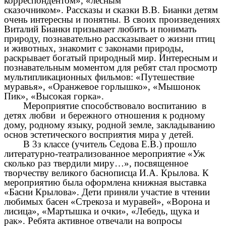
корреспондентом», «лесным
сказочником». Рассказы и сказки В.В. Бианки детям
очень интересны и понятны. В своих произведениях
Виталий Бианки призывает любить и понимать
природу, познавательно рассказывает о жизни птиц
и животных, знакомит с законами природы,
раскрывает богатый природный мир. Интересным и
познавательным моментом для ребят стал просмотр
мультипликационных фильмов: «Путешествие
муравья», «Оранжевое горлышко», «Мышонок
Пик», «Высокая горка».
Мероприятие способствовало воспитанию в
детях любви и бережного отношения к родному
дому, родному языку, родной земле, закладыванию
основ эстетического восприятия мира у детей.
В 3з классе (учитель Седова Е.В.) прошло
литературно-театрализованное мероприятие «Уж
сколько раз твердили миру…», посвященное
творчеству великого баснописца И.А. Крылова. К
мероприятию была оформлена книжная выставка
«Басни Крылова». Дети приняли участие в чтении
любимых басен «Стрекоза и муравей», «Ворона и
лисица», «Мартышка и очки», «Лебедь, щука и
рак». Ребята активное отвечали на вопросы