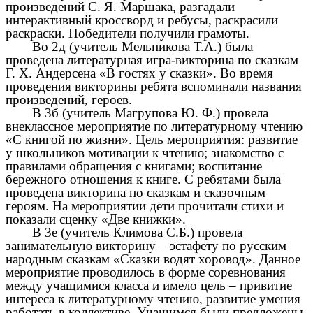
произведений С. Я. Маршака, разгадали
интерактивный кроссворд и ребусы, раскрасили
раскраски. Победители получили грамоты.
Во 2д
(учитель
Мельникова Т.А.) была
проведена литературная игра-викторина по сказкам
Г. Х. Андерсена «В гостях у сказки». Во время
проведения викторины ребята вспоминали названия
произведений, героев.
В 3б (учитель Магрупова Ю. Ф.) провела
внеклассное мероприятие по литературному чтению
«С книгой по жизни». Цель мероприятия: развитие
у школьников мотивации к чтению; знакомство с
правилами обращения с книгами; воспитание
бережного отношения к книге. С ребятами была
проведена викторина по сказкам и сказочным
героям. На мероприятии дети прочитали стихи и
показали сценку «Две книжки».
В 3е (учитель Климова С.Б.) провела
занимательную викторину – эстафету по русским
народным сказкам «Сказки водят хоровод». Данное
мероприятие проводилось в форме соревнования
между учащимися класса и имело цель – привитие
интереса к литературному чтению, развитие умения
работать в коллективе. Учащимся были предложены