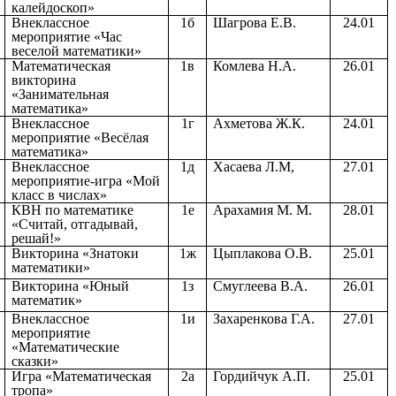
калейдоскоп»
Внеклассное
1б
Шагрова Е.В.
24.01
мероприятие «Час
веселой математики»
Математическая
1в
Комлева Н.А.
26.01
викторина
«Занимательная
математика»
Внеклассное
1г
Ахметова Ж.К.
24.01
мероприятие «Весёлая
математика»
Внеклассное
1д
Хасаева Л.М,
27.01
мероприятие-игра «Мой
класс в числах»
КВН по математике
1е
Арахамия М. М.
28.01
«Считай, отгадывай,
решай!»
Викторина «Знатоки
1ж
Цыплакова О.В.
25.01
математики»
Викторина «Юный
1з
Смуглеева В.А.
26.01
математик»
Внеклассное
1и
Захаренкова Г.А.
27.01
мероприятие
«Математические
сказки»
Игра «Математическая
2а
Гордийчук А.П.
25.01
тропа»