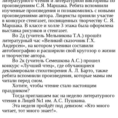
литературного чтения и литературной викторины по
произведениям С.Я. Маршака. Ребята вспомнили
изученные произведения и познакомились с новыми
произведениями автора. Лицеисты приняли участие
в конкурсе стенгазет, посвященных творчеству С. Я.
Маршака. В классе и холле 3 этажа была оформлена
выставка рисунков и стенгазет.
Во 2д (учитель Мельникова Т.А.) прошёл
литературный час «Великий сказочник Г.Х.
Андерсен», на котором ученики составили
автобиографию и расширили свой кругозор о жизни
и творчестве автора.
Во 2к (учитель Семешкова А.С.) прошел
конкурс «Лучший чтец», где обучающиеся
декламировали стихотворения А. Л. Барто, также
ребята вспомнили произведения, которые мамы им
читали перед сном.
Хотите, чтобы чтение стало настоящим
праздником?
Тогда приглашаем вас на неделю литературного
чтения в Лицей №1 им. А.С. Пушкина.
Эта неделя пройдёт под девизом: «Кто много
читает, тот много знает!».