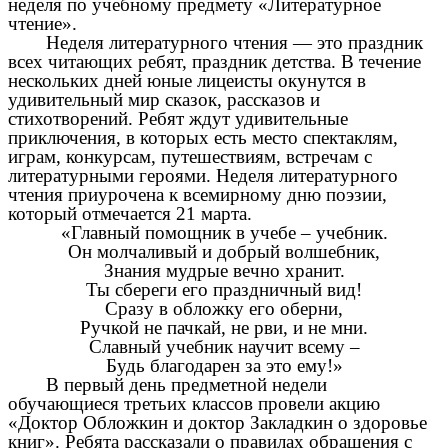
неделя по учебному предмету «Литературное
чтение».
Неделя литературного чтения — это праздник
всех читающих ребят, праздник детства. В течение
нескольких дней юные лицеисты окунутся в
удивительный мир сказок, рассказов и
стихотворений. Ребят ждут удивительные
приключения, в которых есть место спектаклям,
играм, конкурсам, путешествиям, встречам с
литературными героями. Неделя литературного
чтения приурочена к всемирному дню поэзии,
который отмечается 21 марта.
«Главный помощник в учебе – учебник.
Он молчаливый и добрый волшебник,
Знания мудрые вечно хранит.
Ты сбереги его праздничный вид!
Сразу в обложку его оберни,
Ручкой не пачкай, не рви, и не мни.
Славный учебник научит всему –
Будь благодарен за это ему!»
В первый день предметной недели
обучающиеся третьих классов провели акцию
«Доктор Обложкин и доктор Закладкин о здоровье
книг». Ребята рассказали о правилах обращения с