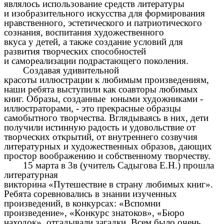
являлось использование средств литературы
и изобразительного искусства для формирования
нравственного, эстетического и патриотического
сознания, воспитания художественного
вкуса у детей, а также создание условий для
развития творческих способностей
и самореализации подрастающего поколения.
Создавая удивительной
красоты иллюстрации к любимым произведениям,
наши ребята выступили как соавторы любимых
книг. Образы, созданные юными художниками -
иллюстраторами, - это прекрасные образцы
самобытного творчества. Вглядываясь в них, дети
получили истинную радость и удовольствие от
творческих открытий, от внутреннего созвучия
литературных и художественных образов, дающих
простор воображению и собственному творчеству.
15 марта в 3в (учитель Садыгова Е.Н.) прошла
литературная
викторина «Путешествие в страну любимых книг».
Ребята соревновались в знании изученных
произведений, в конкурсах: «Вспомни
произведение», «Конкурс знатоков», «Бюро
находок», отгадывали загадки. Всем было очень