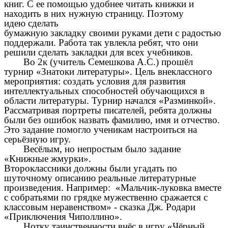
книг. С ее помощью удобнее читать книжки и
находить в них нужную страницу. Поэтому
идею сделать
бумажную закладку своими руками дети с радостью
поддержали. Работа так увлекла ребят, что они
решили сделать закладки для всех учебников.
Во 2к (учитель Семешкова А.С.) прошёл
турнир «Знатоки литературы». Цель внеклассного
мероприятия: создать условия для развития
интеллектуальных способностей обучающихся в
области литературы. Турнир начался «Разминкой».
Рассматривая портреты писателей, ребята должны
были без ошибок назвать фамилию, имя и отчество.
Это задание помогло ученикам настроиться на
серьёзную игру.
Весёлым, но непростым было задание
«Книжные жмурки».
Второклассники должны были угадать по
шуточному описанию реальные литературные
произведения. Например: «Мальчик-луковка вместе
с собратьями по грядке мужественно сражается с
классовым неравенством» - сказка Дж. Родари
«Приключения Чиполлино».
Нотку таинственности внёс в игру «Чёрный