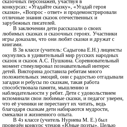
сказочных персонажей, участвуя в
конкурсах: «Угадайте сказку», «Угадай героя
сказки», «Вопрос - ответ» и продемонстрировали
отличные знания сказок отечественных и
зарубежных писателей.
В заключении дети рассказали о своих
любимых сказках и сказочных героях. Участники
игры доказали, что они любят сказки и дружат с
книгами.
В 3в классе (учитель: Садыгова Е.Н.) лицеисты
окунулись в удивительный мир русских народных
сказок и сказок А.С. Пушкина. Соревновательный
момент стимулировал познавательный интерес
детей. Викторина доставила ребятам много
положительных эмоций, они с радостью отгадывали
загадки и ребусы по сказкам, такая работа
способствовала памяти, мышлению и
наблюдательности у ребят. Дети с удовольствием
вспоминали свои любимые сказки, и педагог уверен,
что её ученики не перестанут их читать, ведь
благодаря сказкам дети набираются мудрости,
смекалки и жизненного опыта.
В 4з классе (учитель Нуриева М. Е.) был
проведён конкурс чтецов «Юные поэты». Целью