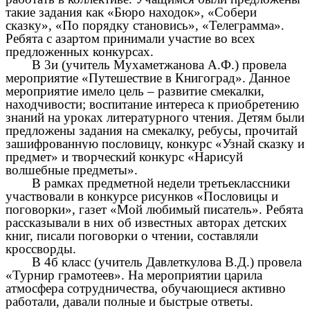
такие задания как «Бюро находок», «Собери
сказку», «По порядку становись», «Телеграмма».
Ребята с азартом принимали участие во всех
предложенных конкурсах.
В 3и (учитель Мухаметжанова А.Ф.) провела
мероприятие «Путешествие в Книгоград». Данное
мероприятие имело цель – развитие смекалки,
находчивости; воспитание интереса к приобретению
знаний на уроках литературного чтения. Детям были
предложены задания на смекалку, ребусы, прочитай
зашифрованную пословицу, конкурс «Узнай сказку и
предмет»
и творческий конкурс
«Нарисуй
волшебные предметы».
В рамках предметной недели третьеклассники
участвовали в конкурсе рисунков «Пословицы и
поговорки», газет «Мой любимый писатель». Ребята
рассказывали в них об известных авторах детских
книг, писали поговорки о чтении, составляли
кроссворды.
В 4б класс (учитель Давлеткулова В.Д.) провела
«Турнир грамотеев». На мероприятии царила
атмосфера сотрудничества, обучающиеся активно
работали, давали полные и быстрые ответы.