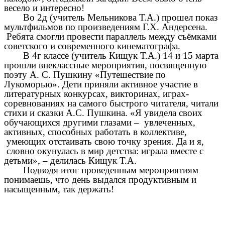
весело и интересно!
Во 2д (учитель Мельникова Т.А.) прошел показ
мультфильмов по произведениям Г.Х. Андерсена.
Ребята смогли провести параллель между съёмками
советского и современного кинематографа.
В 4г классе (учитель Кищук Т.А.) 14 и 15 марта
прошли внеклассные мероприятия, посвященную
поэту А. С. Пушкину «Путешествие по
Лукоморью». Дети приняли активное участие в
литературных конкурсах, викторинах, играх-
соревнованиях на самого быстрого читателя, читали
стихи и сказки А.С. Пушкина. «Я увидела своих
обучающихся другими глазами – увлеченных,
активных, способных работать в коллективе,
умеющих отстаивать свою точку зрения. Да и я,
словно окунулась в мир детства: играла вместе с
детьми», – делилась Кищук Т.А.
Подводя итог проведенным мероприятиям
понимаешь, что день выдался продуктивным и
насыщенным, так держать!