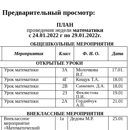
Предварительный просмотр:
ПЛАН
проведения недели
математики
с 24.01.2022 г по 29.01.2022г.
ОБЩЕШКОЛЬНЫЕ МЕРОПРИЯТИЯ
Мероприятия
Класс
Ф. И. О.
Дата
ОТКРЫТЫЕ УРОКИ
Урок математики
3А
Молочкова
17.01.
В.Г.
Урок математики
4Г
Кищук Т.А.
18.01
Урок математики
2В
Санкевич. Д.А.
18.01
Урок математики
2З
Феклистова
19.01
П.И.
Урок математики
2А
Гордийчук
21.01
А.П.
ВНЕКЛАССНЫЕ МЕРОПРИЯТИЯ
Внеклассное
1а
Дедова М.Р.
25.01
мероприятие
«Математический