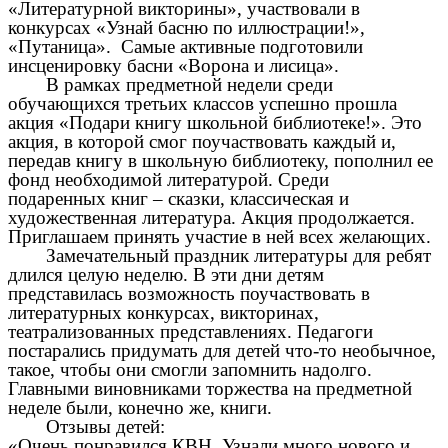
«Литературной викторины», участвовали в
конкурсах «Узнай басню по иллюстрации!»,
«Путаница». Самые активные подготовили
инсценировку басни «Ворона и лисица».
В рамках предметной недели среди
обучающихся третьих классов успешно прошла
акция «Подари книгу школьной библиотеке!». Это
акция, в которой смог поучаствовать каждый и,
передав книгу в школьную библиотеку, пополнил ее
фонд необходимой литературой. Среди
подаренных книг – сказки, классическая и
художественная литература.
Акция продолжается.
Приглашаем принять участие в ней всех желающих.
Замечательный праздник литературы для ребят
длился целую неделю. В эти дни детям
представилась возможность поучаствовать в
литературных конкурсах, викторинах,
театрализованных представлениях. Педагоги
постарались придумать для детей что-то необычное,
такое, чтобы они смогли запомнить надолго.
Главными виновниками торжества на предметной
неделе были, конечно же, книги.
Отзывы детей:
«Очень понравился КВН. Узнали много нового и