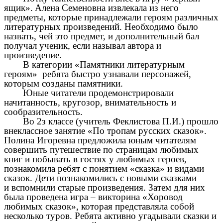
ящик».
Алена Семеновна извлекала из него
предметы, которые принадлежали героям различных
литературных произведений. Необходимо было
назвать, чей это предмет, и дополнительный бал
получал ученик, если называл автора и
произведение.
В категории «Памятники литературным
героям» ребята быстро узнавали персонажей,
которым созданы памятники.
Юные читатели продемонстрировали
начитанность, кругозор, внимательность и
сообразительность.
Во 2з классе (учитель Феклистова П.И.) прошло
внеклассное занятие «По тропам русских сказок».
Полина Игоревна предложила юным читателям
совершить путешествие по страницам любимых
книг и побывать в гостях у любимых героев,
познакомила ребят с понятием «сказка» и видами
сказок. Дети познакомились с новыми сказками
и вспомнили старые произведения. Затем для них
была проведена игра – викторина «Хоровод
любимых сказок», которая представляла собой
несколько туров. Ребята активно угадывали сказки и