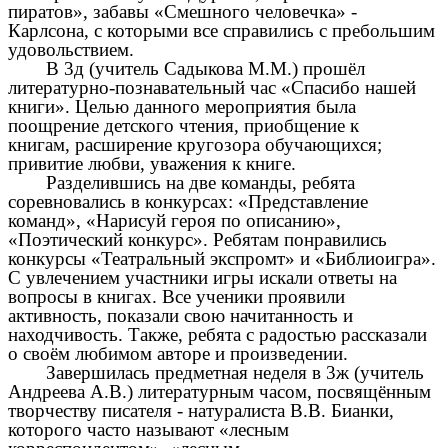
пиратов», забавы «Смешного человечка» -
Карлсона, с которыми все справились с пребольшим
удовольствием.
В 3д (учитель Садыкова М.М.) прошёл
литературно-познавательный час «Спасибо нашей
книги». Целью данного мероприятия была
поощрение детского чтения, приобщение к
книгам, расширение кругозора обучающихся;
привитие любви, уважения к книге.
Разделившись на две команды, ребята
соревновались в конкурсах: «Представление
команд», «Нарисуй героя по описанию»,
«Поэтический конкурс». Ребятам понравились
конкурсы «Театральный экспромт» и «Библиоигра».
С увлечением участники игры искали ответы на
вопросы в книгах. Все ученики проявили
активность, показали свою начитанность и
находчивость. Также, ребята с радостью рассказали
о своём любимом авторе и произведении.
Завершилась предметная неделя в 3ж (учитель
Андреева А.В.) литературным часом, посвящённым
творчеству писателя - натуралиста В.В. Бианки,
которого часто называют «лесным