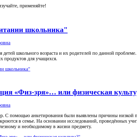
изучайте, применяйте!
питании школьника"
ровна
 детей школьного возраста и их родителей по данной проблеме
х продуктов для учащихся.
ии школьника"
ция «Физ-зря»… или физическая культу
ровна
ер. С помощью анкетирования были выявлены причины низкой 
 кроются в семье. На основании исследований, проведённых уч
езному и необходимому в жизни предмету.
из-зря»… или физическая культура?"