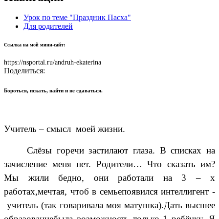
Урок по теме "Праздник Пасха"
Для родителей
Ссылка на мой мини-сайт:
https://nsportal.ru/andruh-ekaterina
Поделиться:
Бороться, искать, найти и не сдаваться.
Учитель – смысл моей жизни.
Слёзы горечи застилают глаза. В списках на
зачисление меня нет. Родители… Что сказать им?
Мы жили бедно, они работали на 3 – х
работах,мечтая, чтоб в семьепоявился интеллигент -
учитель (так говаривала моя матушка).Дать высшее
образованиебыла возможность только 1 ребёнку. Я