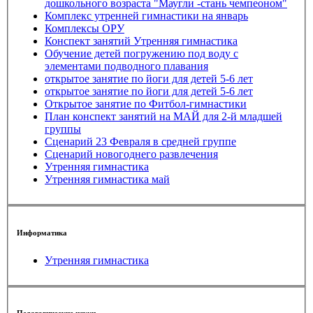
дошкольного возраста "Маугли -стань чемпеоном"
Комплекс утренней гимнастики на январь
Комплексы ОРУ
Конспект занятий Утренняя гимнастика
Обучение детей погружению под воду с
элементами подводного плавания
открытое занятие по йоги для детей 5-6 лет
открытое занятие по йоги для детей 5-6 лет
Открытое занятие по Фитбол-гимнастики
План конспект занятий на МАЙ для 2-й младшей
группы
Сценарий 23 Февраля в средней группе
Сценарий новогоднего развлечения
Утренняя гимнастика
Утренняя гимнастика май
Информатика
Утренняя гимнастика