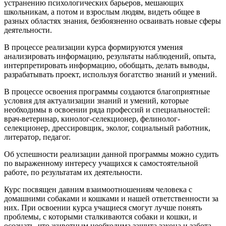
устранению психологических барьеров, мешающих
школьникам, а потом и взрослым людям, видеть общее в
разных областях знания, безбоязненно осваивать новые сферы
деятельности.
В процессе реализации курса формируются умения
анализировать информацию, результаты наблюдений, опыта,
интерпретировать информацию, обобщать, делать выводы,
разрабатывать проект, используя богатство знаний и умений.
В процессе освоения программы создаются благоприятные
условия для актуализации знаний и умений, которые
необходимы в освоении ряда профессий и специальностей:
врач-ветеринар, кинолог-селекционер, фелинолог-
селекционер, дрессировщик, эколог, социальный работник,
литератор, педагог.
Об успешности реализации данной программы можно судить
по выраженному интересу учащихся к самостоятельной
работе, по результатам их деятельности.
Курс посвящен давним взаимоотношениям человека с
домашними собаками и кошками и нашей ответственности за
них. При освоении курса учащиеся смогут лучше понять
проблемы, с которыми сталкиваются собаки и кошки, и
осознать, что животным необходима защита закона и забота