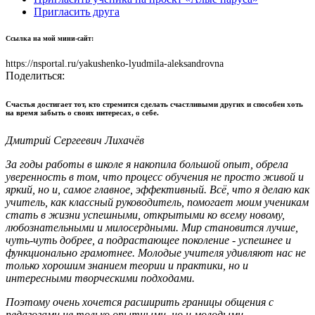
Пригласить друга
Ссылка на мой мини-сайт:
https://nsportal.ru/yakushenko-lyudmila-aleksandrovna
Поделиться:
Счастья достигает тот, кто стремится сделать счастливыми других и способен хоть
на время забыть о своих интересах, о себе.
Дмитрий Сергеевич Лихачёв
За годы работы в школе я накопила большой опыт, обрела
уверенность в том, что процесс обучения не просто живой и
яркий, но и, самое главное, эффективный. Всё, что я делаю как
учитель, как классный руководитель, помогает моим ученикам
стать в жизни успешными, открытыми ко всему новому,
любознательными и милосердными. Мир становится лучше,
чуть-чуть добрее, а подрастающее поколение - успешнее и
функционально грамотнее. Молодые учителя удивляют нас не
только хорошим знанием теории и практики, но и
интересными творческими подходами.
Поэтому очень хочется расширить границы общения с
педагогами не только опытными, но и молодыми,