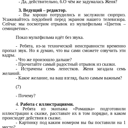
- Да, действительно, 6.О чём же задумалась Женя?
3. Ведущий – редактор.
- Вы хорошо потрудились и заслужили сюрприз.
Усаживайтесь поудобней перед экраном нашего телевизора.
Сейчас мы посмотрим отрывок из мультфильма «Цветик –
семицветик».
Показ мультфильма идёт без звука.
- Ребята, из-за технической неисправности временно
пропал звук. Но я думаю, что вы сами сможете озвучить эти
кадры.
- Что же произошло дальше?
- Прочитайте самый радостный отрывок из сказки.
- Истрачены семь лепестков. Женя загадала семь
желаний.
- Какое желание, на ваш взгляд, было самым важным?
(7)
- Почему?
Работа с иллюстрациями.
- Ребята из экипажа «Ромашка» подготовили
иллюстрации к сказке, расставьте их в том порядке, в каком
происходят действия в сказке.
- Картинку под каким номером вы бы поставили на 1
место?