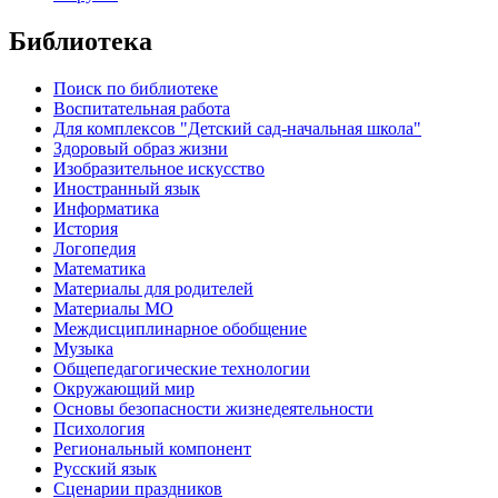
Библиотека
Поиск по библиотеке
Воспитательная работа
Для комплексов "Детский сад-начальная школа"
Здоровый образ жизни
Изобразительное искусство
Иностранный язык
Информатика
История
Логопедия
Математика
Материалы для родителей
Материалы МО
Междисциплинарное обобщение
Музыка
Общепедагогические технологии
Окружающий мир
Основы безопасности жизнедеятельности
Психология
Региональный компонент
Русский язык
Сценарии праздников