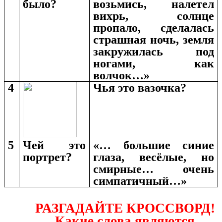
было?
возьмись, налетел
вихрь, солнце
пропало, сделалась
страшная ночь, земля
закружилась под
ногами, как
волчок…»
4
Чья это вазочка?
5
Чей это
«… большие синие
портрет?
глаза, весёлые, но
смирные… очень
симпатичный…»
РАЗГАДАЙТЕ КРОССВОРД!
Какие слова являются