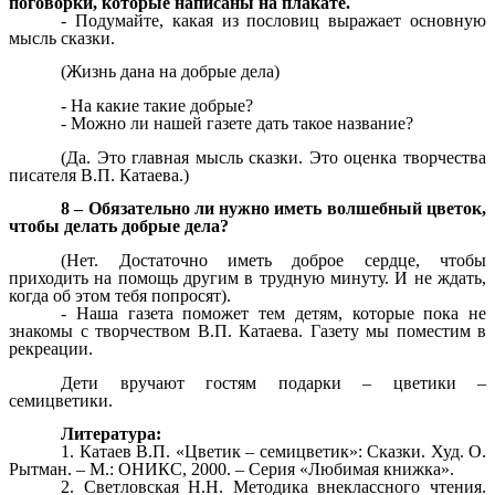
поговорки, которые написаны на плакате.
- Подумайте, какая из пословиц выражает основную
мысль сказки.
(Жизнь дана на добрые дела)
- На какие такие добрые?
- Можно ли нашей газете дать такое название?
(Да. Это главная мысль сказки. Это оценка творчества
писателя В.П. Катаева.)
8 – Обязательно ли нужно иметь волшебный цветок,
чтобы делать добрые дела?
(Нет. Достаточно иметь доброе сердце, чтобы
приходить на помощь другим в трудную минуту. И не ждать,
когда об этом тебя попросят).
- Наша газета поможет тем детям, которые пока не
знакомы с творчеством В.П. Катаева. Газету мы поместим в
рекреации.
Дети вручают гостям подарки – цветики –
семицветики.
Литература:
Катаев В.П. «Цветик – семицветик»: Сказки. Худ. О.
Рытман. – М.: ОНИКС, 2000. – Серия «Любимая книжка».
Светловская Н.Н. Методика внеклассного чтения.