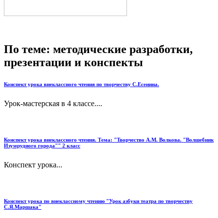
По теме: методические разработки,
презентации и конспекты
Конспект урока внеклассного чтения по творчеству С.Есенина.
Урок-мастерская в 4 классе....
Конспект урока внеклассного чтения. Тема: "Творчество А.М. Волкова. "Волшебник
Изумрудного города"" 2 класс
Конспект урока...
Конспект урока по внеклассному чтению "Урок азбуки театра по творчеству
С.Я.Маршака"