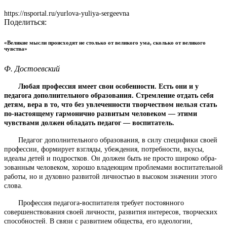
https://nsportal.ru/yurlova-yuliya-sergeevna
Поделиться:
«Великие мысли происходят не столько от великого ума, сколько от великого
чувства»
Ф. Достоевский
Любая профессия имеет свои особенности. Есть они и у
педагога дополнительного образования. Стремление отдать себя
детям, вера в то, что без увлеченности творчеством нельзя стать
по-настоящему гармонично развитым человеком — этими
чувствами должен обла­дать педагог — воспитатель.
Педагог дополнительного образования, в силу специфики своей
профессии, формирует взгляды, убеждения, потребности, вкусы,
идеалы детей и подростков. Он должен быть не просто широко обра­
зованным человеком, хорошо владеющим проблемами воспитатель­ной
работы, но и духовно развитой личностью в высоком значении этого
слова.
Профессия педагога-воспитателя требует постоянного
совершенствования своей личности, развития интересов, творческих
способно­стей. В связи с развитием общества, его идеологии,