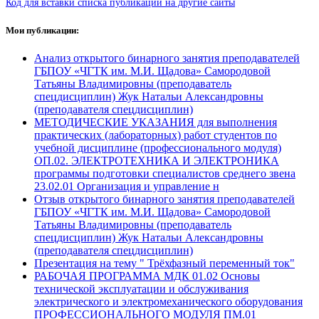
Код для вставки списка публикаций на другие сайты
Мои публикации:
Анализ открытого бинарного занятия преподавателей
ГБПОУ «ЧГТК им. М.И. Щадова» Самородовой
Татьяны Владимировны (преподаватель
спецдисциплин) Жук Натальи Александровны
(преподавателя спецдисциплин)
МЕТОДИЧЕСКИЕ УКАЗАНИЯ для выполнения
практических (лабораторных) работ студентов по
учебной дисциплине (профессионального модуля)
ОП.02. ЭЛЕКТРОТЕХНИКА И ЭЛЕКТРОНИКА
программы подготовки специалистов среднего звена
23.02.01 Организация и управление н
Отзыв открытого бинарного занятия преподавателей
ГБПОУ «ЧГТК им. М.И. Щадова» Самородовой
Татьяны Владимировны (преподаватель
спецдисциплин) Жук Натальи Александровны
(преподавателя спецдисциплин)
Презентация на тему " Трёхфазный переменный ток"
РАБОЧАЯ ПРОГРАММА МДК 01.02 Основы
технической эксплуатации и обслуживания
электрического и электромеханического оборудования
ПРОФЕССИОНАЛЬНОГО МОДУЛЯ ПМ.01