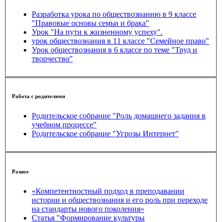
Разработка урока по обществознанию в 9 классе
"Правовые основы семьи и брака"
Урок "На пути к жизненному успеху".
урок обществознания в 11 классе "Семейное право"
Урок обществознания в 6 классе по теме "Труд и
творчество"
Работа с родителями
Родительское собрание "Роль домашнего задания в
учебном процессе"
Родительское собрание "Угрозы Интернет"
Разное
«Компетентностный подход в преподавании
истории и обществознания и его роль при переходе
на стандарты нового поколения»
Статья "Формирование культуры