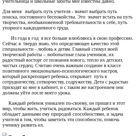
учительница и школьные заботы мне известны давно.
Для меня выбрать путь учителя - значит выбрать путь
поиска, постоянного беспокойства. Это значит встать на путь
творчества, необыкновенной требовательности к себе, путь
упорного каждодневного труда.
Из года в год я все больше влюбляюсь в свою профессию.
Сейчас я твердо знаю, что определяющее качество этой
специальности - любовь к детям. Главный стимул моей
творческой работы – любопытные глаза учеников, их
радостный восторг от познания нового, тепло их детских
чистых сердец. Считаю очень важным создание в классе
позитивного эмоционально-психологического настроя,
который раскрепощает ребенка, открывает путь к
сотрудничеству, сотворчеству, содружеству. Дети с радостью
приходят ко мне в кабинет, и с таким же настроением они
должны уйти после моего урока.
Каждый ребенок уникален по-своему, он пришел в этот
мир, чтобы жить, учиться, радоваться. Каждый ребенок
обладает данными ему природой способностями, и задача
учителя в том, чтобы заметить эти способности, помочь
ученику развить их.