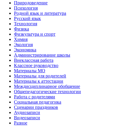
Природоведение
Психология
Родной язык и литература
Русский язык
Технология
Физика
Физкультура и спорт
Химия
Экология
Экономика
Администрирование школы
Внеклассная работа
Классное руководство
Материалы МО
Материалы для родителей
Материалы к аттестации
Междисциплинарное обобщение
Общепедагогические технологии
Работа с родителями
Социальная педагогика
Сценарии праздников
Аудиозаписи
Видеозаписи
Разное