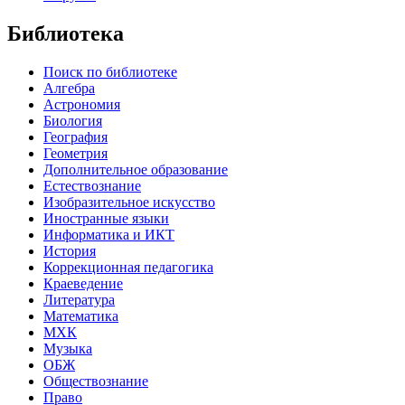
Библиотека
Поиск по библиотеке
Алгебра
Астрономия
Биология
География
Геометрия
Дополнительное образование
Естествознание
Изобразительное искусство
Иностранные языки
Информатика и ИКТ
История
Коррекционная педагогика
Краеведение
Литература
Математика
МХК
Музыка
ОБЖ
Обществознание
Право